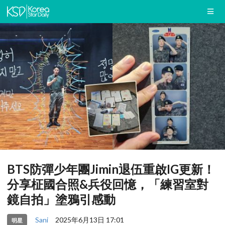
BTS防彈少年團Jimin退伍重啟IG更新！
分享柾國合照&兵役回憶，「練習室對
鏡自拍」塗鴉引感動
Sani
2025年6月13日 17:01
明星