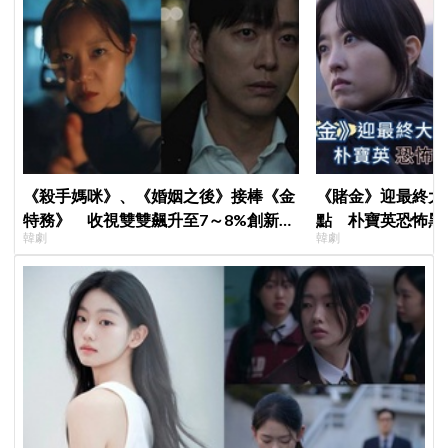
《殺手媽咪》、《婚姻之後》接棒《金
《賭金》迎最終大
特務》 收視雙雙飆升至7～8%創新
點 朴寶英恐怖黑
韓劇
韓劇
高！