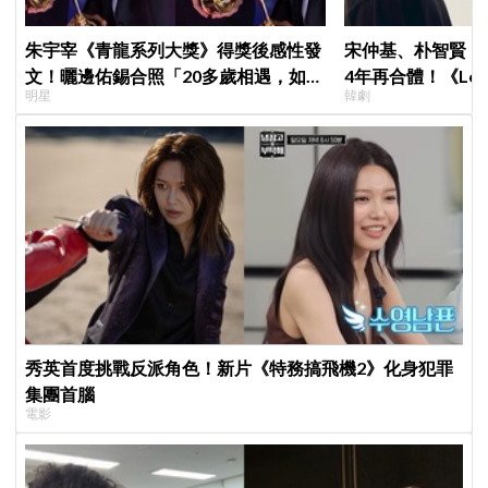
朱宇宰《青龍系列大獎》得獎後感性發
宋仲基、朴智賢《
文！曬邊佑錫合照「20多歲相遇，如今
4年再合體！《Lov
明星
韓劇
一起站上頒獎舞台」
面就變天」設定超
秀英首度挑戰反派角色！新片《特務搞飛機2》化身犯罪
集團首腦
電影