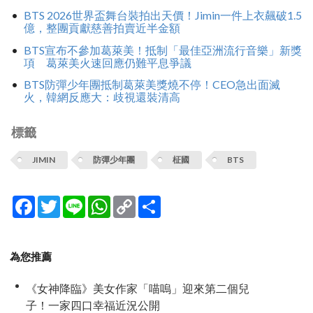
BTS 2026世界盃舞台裝拍出天價！Jimin一件上衣飆破1.5
億，整團貢獻慈善拍賣近半金額
BTS宣布不參加葛萊美！抵制「最佳亞洲流行音樂」新獎
項 葛萊美火速回應仍難平息爭議
BTS防彈少年團抵制葛萊美獎燒不停！CEO急出面滅
火，韓網反應大：歧視還裝清高
標籤
JIMIN
防彈少年團
柾國
BTS
Facebook
Twitter
Line
WhatsApp
Copy
分
Link
享
為您推薦
《女神降臨》美女作家「喵嗚」迎來第二個兒
子！一家四口幸福近況公開