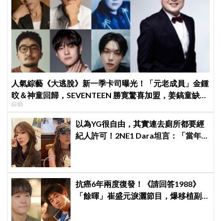
人氣綜藝《大逃脫》新一季卡司曝光！「元老成員」金鍾
旼＆神童回歸，SEVENTEEN 勝寛驚喜加盟，姜鎬童缺席
綜藝
成最大焦點
以為YG很自由，其實連去廁所都要經
紀人許可！2NE1 Dara坦言：「當年
超羨慕少女時代」
抗癌6年兩度復發！《請回答1988》
「餘暉」崔盛元淚灑節目，爆移植副
作用：指甲龜裂、呼吸喘