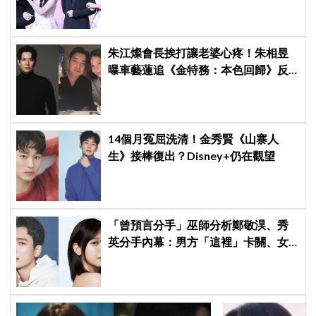
相製作發表會，甜蜜CP化學反應引期
待
朱江燦會長挨打讓老婆心疼！朱相昱
曝車藝蓮追《金特務：本色回歸》反
應：「是不是打得太狠了？」
14個月冤屈洗清！金秀賢《山寨人
生》接棒復出？Disney+仍在觀望
「曾預言分手」巫師分析鄭敬淏、秀
英分手內幕：男方「這裡」卡關、女
方心碎等累了... 驚曝未來仍有復合可
能？