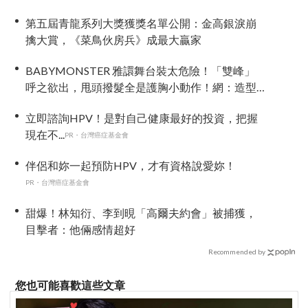
第五屆青龍系列大獎獲獎名單公開：金高銀淚崩
擒大賞，《菜鳥伙房兵》成最大贏家
BABYMONSTER 雅譞舞台裝太危險！「雙峰」
呼之欲出，甩頭撥髮全是護胸小動作！網：造型
師出來謝罪
立即諮詢HPV！是對自己健康最好的投資，把握
現在不...
PR・台灣癌症基金會
伴侶和妳一起預防HPV，才有資格說愛妳！
PR・台灣癌症基金會
甜爆！林知衍、李到晛「高爾夫約會」被捕獲，
目擊者：他倆感情超好
Recommended by
您也可能喜歡這些文章