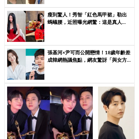
瘦到驚人！秀智「紅色馬甲裙」勒出
螞蟻腰，近照曝光網驚：這是真人
嗎？
張基河×尹可而公開戀情！18歲年齡差
成韓網熱議焦點，網友驚訝「與女方
媽媽僅差5歲」