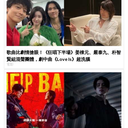
歌曲比劇情搶眼！《狂唱下半場》姜棟元、嚴泰九、朴智
賢組混聲團體，劇中曲《Love Is》超洗腦
電影