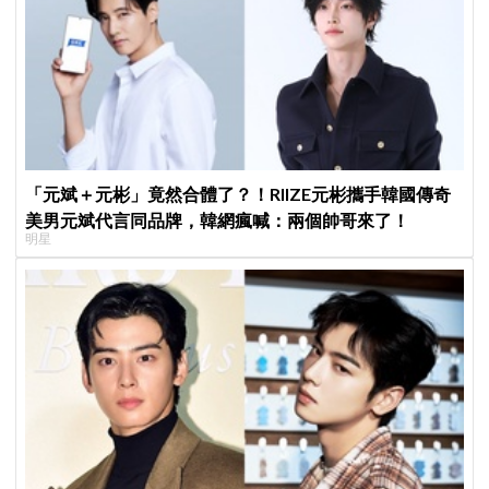
「元斌＋元彬」竟然合體了？！RIIZE元彬攜手韓國傳奇
美男元斌代言同品牌，韓網瘋喊：兩個帥哥來了！
明星