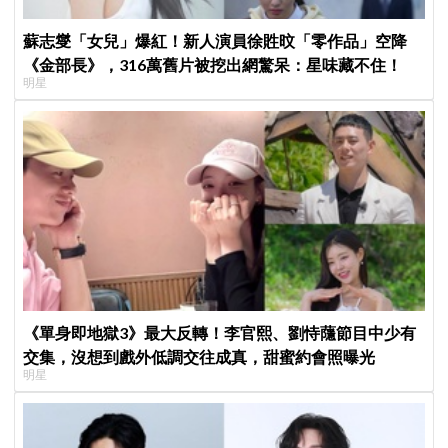
蘇志燮「女兒」爆紅！新人演員徐貹旼「零作品」空降
《金部長》，316萬舊片被挖出網驚呆：星味藏不住！
明星
《單身即地獄3》最大反轉！李官熙、劉恃蘟節目中少有
交集，沒想到戲外低調交往成真，甜蜜約會照曝光
明星