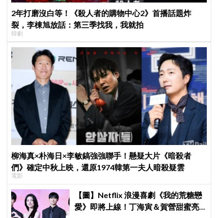
2年打磨沒白等！《殺人者的購物中心2》首播話題炸
裂，李棟旭放話：第三季找我，我就拍
韓劇
柳海真×朴海日×李敏鎬強強聯手！懸疑大片《暗殺者
們》確定中秋上映，還原1974韓第一夫人暗殺疑雲
電影
【圖】Netflix 浪漫喜劇《我的荒糖戀
愛》即將上線！丁海寅＆賀營甜蜜亮