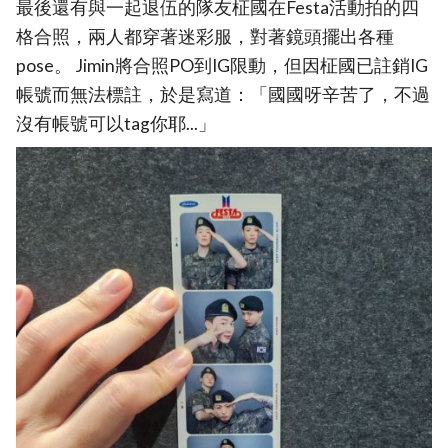
最後還有與一起退伍的隊友柾國在Festa活動拍的四
格合照，兩人都穿著迷彩服，對著鏡頭擺出各種
pose。 Jimin將合照PO到IG限動，但因柾國已註銷IG
帳號而無法標註，於是寫道：「國國呀辛苦了，不過
沒有帳號可以tag你耶...」