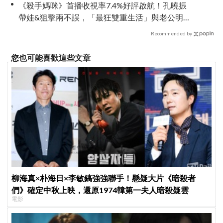
《殺手媽咪》首播收視率7.4%好評啟航！孔曉振
帶娃&狙擊兩不誤，「最狂雙重生活」與老公明追
暗躲
Recommended by
您也可能喜歡這些文章
柳海真×朴海日×李敏鎬強強聯手！懸疑大片《暗殺者
們》確定中秋上映，還原1974韓第一夫人暗殺疑雲
電影