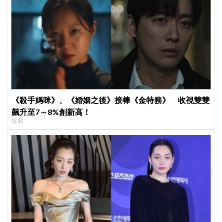
《殺手媽咪》、《婚姻之後》接棒《金特務》 收視雙雙
飆升至7～8%創新高！
韓劇