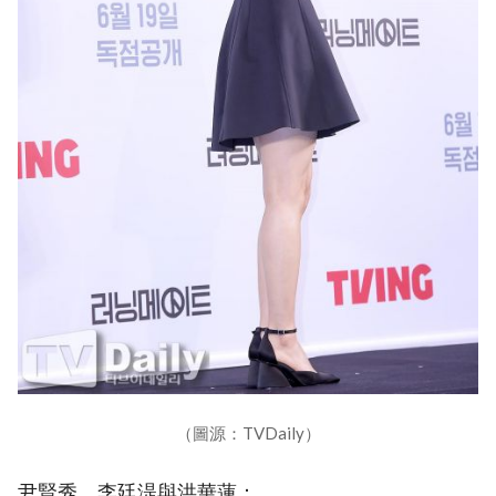
（圖源：TVDaily）
尹賢秀、李廷湜與洪華蓮：