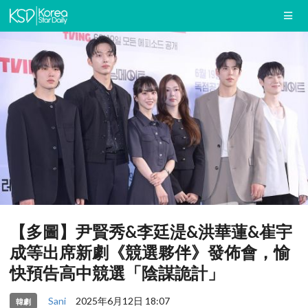
【多圖】尹賢秀&李廷湜&洪華蓮&崔宇
成等出席新劇《競選夥伴》發佈會，愉
快預告高中競選「陰謀詭計」
Sani
2025年6月12日 18:07
韓劇