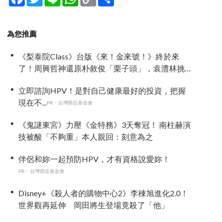
Link
享
為您推薦
《梨泰院Class》台版《來！金來號！》終於來
了！周興哲神還原朴敘俊「栗子頭」，袁澧林挑
戰金多美經典角色
立即諮詢HPV！是對自己健康最好的投資，把握
現在不...
PR・台灣癌症基金會
《鬼謎東宮》力壓《金特務》3天奪冠！ 南柱赫演
技被酸「不夠重」本人親回：刻意為之
伴侶和妳一起預防HPV，才有資格說愛妳！
PR・台灣癌症基金會
Disney+《殺人者的購物中心2》李棟旭進化2.0！
世界觀再延伸 岡田將生登場竟殺了「他」