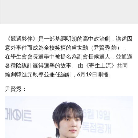
《競選夥伴》是一部基調明朗的高中政治劇，講述因
意外事件而成為全校笑柄的盧世勳（尹賢秀 飾），
在學生會會長選舉中被提名為副會長候選人，並通過
各種陰謀計贏得選舉的故事。 由《寄生上流》共同
編劇韓進元執導並兼任編劇，6月19日開播。
尹賢秀：