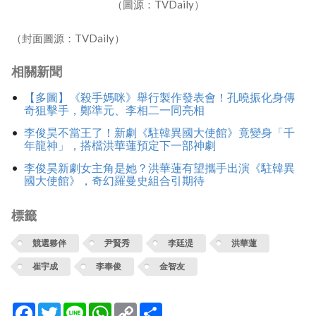
（圖源：TVDaily）
（封面圖源：TVDaily）
相關新聞
【多圖】《殺手媽咪》舉行製作發表會！孔曉振化身傳
奇狙擊手，鄭準元、李相二一同亮相
李俊昊不當王了！新劇《駐韓異國大使館》竟變身「千
年龍神」，搭檔洪華蓮預定下一部神劇
李俊昊新劇女主角是她？洪華蓮有望攜手出演《駐韓異
國大使館》，奇幻羅曼史組合引期待
標籤
競選夥伴
尹賢秀
李廷湜
洪華蓮
崔宇成
李奉俊
金智友
Facebook
Twitter
Line
WhatsApp
Copy
分