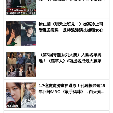
完兩大主角全掛了⋯
徐仁國《明天上班見！》從高冷上司
變溫柔暖男 反轉浪漫演技擄獲女心
《第5屆青龍系列大獎》入圍名單揭
曉！《稻草人》6項提名成最大贏家，
金宣虎、玄彬爭視帝，高胤禎、金高
銀角逐視后！
1.7億瀏覽漫畫神還原！孔曉振睽違15
年回歸MBC 《殺手媽咪》，白天煮飯
夜間狙擊