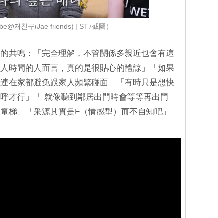
e@재친구(Jae friends) | ST7截圖）
友的共鳴：「完全理解，不管關係多親近也會有這
個人時間的人而言，真的是很貼心的體諒」「如果
就連在家都避免跟家人頻繁碰面」「有時只是想快
呼才行」「 就像聽到鄰居出門時會等等再出門
電梯」「采源其實是F（情感型）而不自知吧」