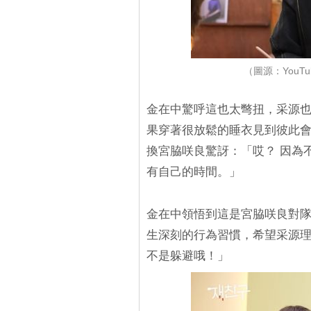
（圖源：YouTub
金在中驚呼這也太彆扭，采源也
果穿著很放鬆的睡衣見到彼此
換宮脇咲良驚訝：「哎？ 因為
有自己的時間。」
金在中領悟到這是宮脇咲良對
生深刻的行為習慣，希望采源
不是躲避哦！」