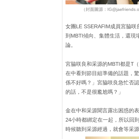
（封面圖源：IG@jaefriends.of
女團LE SSERAFIM成員
到MBTI傾向、集體生活，還
論。
宮脇咲良和采源的MBTI都是T
在中看到節目組準備的話題，驚
係不好嗎？」宮脇咲良急忙否
的話，不是很尷尬嗎？」
金在中和采源聞言露出困惑的
24小時都綁定在一起，所以回
時候聽到采源經過，就會等采