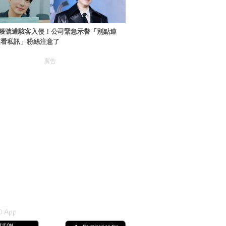
帳號遭駭客入侵！公司緊急示警「別點連
查看私訊」粉絲注意了
廣告
 App