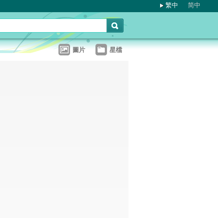
繁中
简中
圖片
星檔