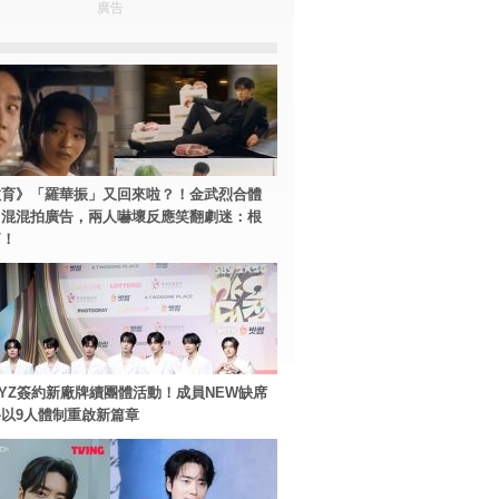
廣告
教育》「羅華振」又回來啦？！金武烈合體
中混混拍廣告，兩人嚇壞反應笑翻劇迷：根
篇！
BOYZ簽約新廠牌續團體活動！成員NEW缺席
以9人體制重啟新篇章