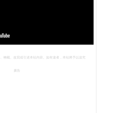
請勿抄襲、轉載、改寫或引述本站內容。如有違者，本站將予以追究
廣告