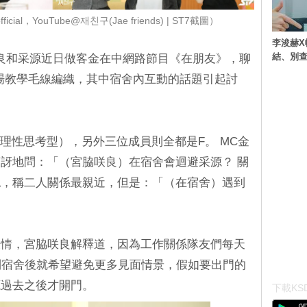
ficial，YouTube@재친구(Jae friends) | ST7截圖）
李浚赫X
結、別
宮脇咲良和采源近日做客金在中網路節目《在朋友》，聊
現場教學毛線編織，其中宿舍內互動的話題引起討
（理性思考型），另外三位成員則全都是F。 MC金
訝地問：「（宮脇咲良）在宿舍會迴避采源？ 關
認，稱二人關係最親近，但是：「（在宿舍）遇到
表情，宮脇咲良解釋道，因為工作關係隊友們每天
到宿舍後就希望避免更多見面情景，假如要出門的
源過去之後才開門。
下載KSD