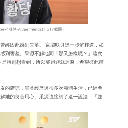
e@재친구(Jae friends) | ST7截圖）
曾經因此感到失落。 宮脇咲良進一步解釋道，如
會感到害羞。采源不解地問「那又怎樣呢？」這次
不是特別想看到，所以能迴避就迴避，希望彼此擁
隊友的體諒，畢竟經歷過很多次團體生活，已經產
理解她的良苦用心。采源也接納了這一說法：「並