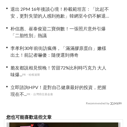
退出 2PM 16年後談心境！朴載範坦言：「比起不
安，更對失望的人感到抱歉」韓網至今仍不解退
團原因
朴信惠、崔泰俊迎二寶倒數！一張照片意外引爆
「二胎性別」熱議
李孝利30年前街訪瘋傳，「滿滿膠原蛋白」嫩樣
出土！前記者嚇傻：隨便選到傳奇
脆友都說相見恨晚！苦甜72%比利時巧克力 大人
味爆...
PR・哈根達斯
立即諮詢HPV！是對自己健康最好的投資，把握
現在不...
PR・台灣癌症基金會
Recommended by
您也可能喜歡這些文章