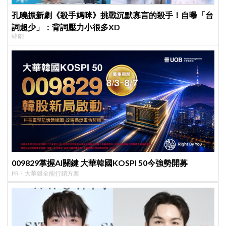
孔曉振新劇《殺手媽咪》挑戰沉默寡言的殺手！自曝「台
詞超少」：背詞壓力小很多XD
韓劇
009829掌握AI關鍵 大華韓國KOSPI 50今強勢開募
PR・大華銀全能行銷方案