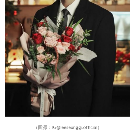
（圖源：IG@leeseunggi.official）