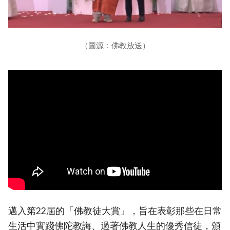
（圖源：佛教放送）
邁入第22屆的「佛教徒大賞」，旨在表彰那些在日常
生活中實踐佛陀教誨、過著佛教人生的優秀信徒，頒