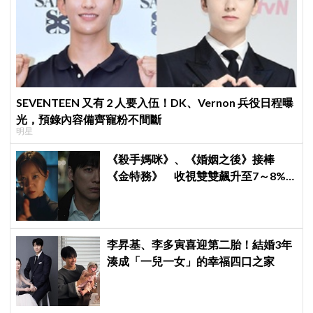
SEVENTEEN 又有 2 人要入伍！DK、Vernon 兵役日程曝
光，預錄內容備齊寵粉不間斷
明星
《殺手媽咪》、《婚姻之後》接棒
《金特務》 收視雙雙飆升至7～8%
創新高！
李昇基、李多寅喜迎第二胎！結婚3年
湊成「一兒一女」的幸福四口之家