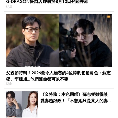
G-DRAGON快閃店 即將於8月13日登陸香港
明星
父親節特輯！2026最令人難忘的4位韓劇爸爸角色：蘇志
燮、李棟旭...他們連命都可以不要
韓劇
《金特務：本色回歸》蘇志燮難得談
愛妻趙銀政！「不想她只是某人的妻
子」一句話展現滿滿尊重與愛