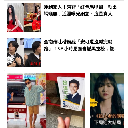
瘦到驚人！秀智「紅色馬甲裙」勒出
螞蟻腰，近照曝光網驚：這是真人
嗎？
金南佶吐槽粉絲「安可還沒喊完就
跑」！5.5小時見面會變馬拉松，觀眾
崩潰：以為完場竟還有「第三部」？