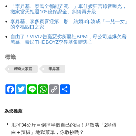
「李昇基、泰民全都能弄死！」車佳媛狂言錄音曝光，
搬家當天拒退105億保證金、糾紛再升級
李昇基、李多寅喜迎第二胎！結婚3年湊成「一兒一女」
的幸福四口之家
自由了！VIVIZ告贏惡劣所屬社BPM，母公司連爆欠薪
黑幕、泰民THE BOYZ李昇基集體逃亡
標籤
精奇大家庭
李昇基
Facebook
Twitter
Line
WhatsApp
Copy
分
Link
享
為您推薦
甩掉34公斤＝倒掉半個自己的油！尹敬浩「2顆蛋
白＋辣椒」地獄菜單，你敢抄嗎？