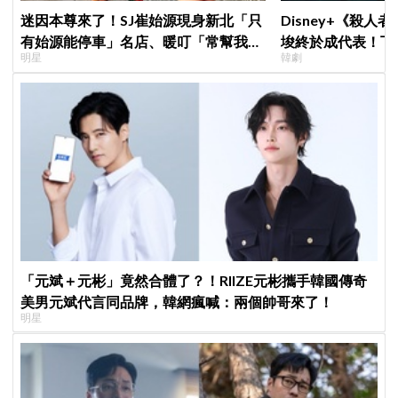
迷因本尊來了！SJ崔始源現身新北「只
Disney+《殺人
有始源能停車」名店、暖叮「常幫我換
埈終於成代表！下
明星
韓劇
照片」，店家尖叫合照網笑翻：這輩子
現成最大伏筆
不能脫粉了
「元斌＋元彬」竟然合體了？！RIIZE元彬攜手韓國傳奇
美男元斌代言同品牌，韓網瘋喊：兩個帥哥來了！
明星