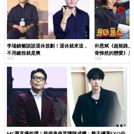
李瑞鎮暢談談退休規劃！退休就來這，
朴恩斌《超能路人
不用繳稅就是爽
骨悚然的戀愛》見
明星
韓劇
演技獲讚「信看演
MC夢直播炸彈！怒揭車俊英嗜賭成癮：整天纏著EXO伯