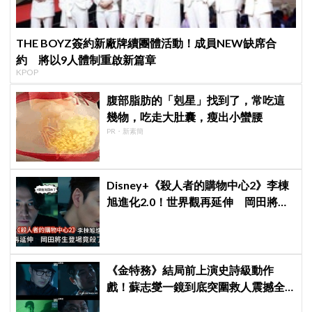
THE BOYZ簽約新廠牌續團體活動！成員NEW缺席合
約 將以9人體制重啟新篇章
KPOP
腹部脂肪的「剋星」找到了，常吃這
幾物，吃走大肚囊，瘦出小蠻腰
PR・新素簡
Disney+《殺人者的購物中心2》李棟
旭進化2.0！世界觀再延伸 岡田將生
登場竟殺了「他」
《金特務》結局前上演史詩級動作
戲！蘇志燮一鏡到底突圍救人震撼全
場