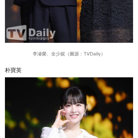
李濬榮、全少妮（圖源：TVDaily）
朴寶英