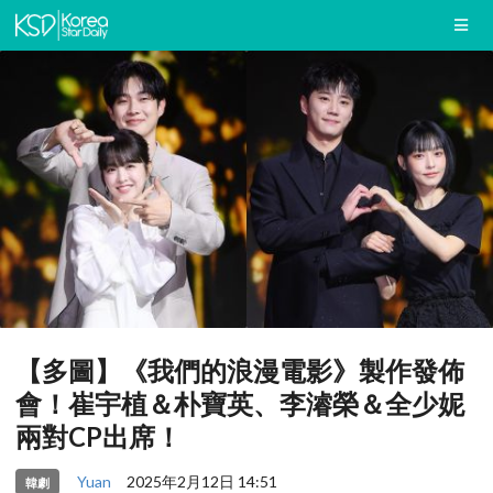
【多圖】《我們的浪漫電影》製作發佈
會！崔宇植＆朴寶英、李濬榮＆全少妮
兩對CP出席！
Yuan
2025年2月12日 14:51
韓劇