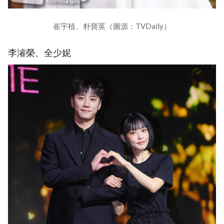
崔宇植、朴寶英（圖源：TVDaily）
李濬榮、全少妮