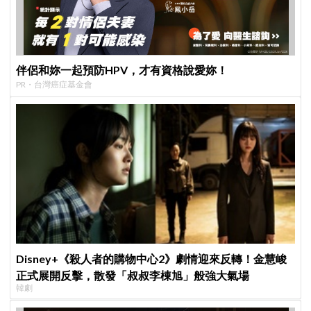
伴侶和妳一起預防HPV，才有資格說愛妳！
PR・台灣癌症基金會
Disney+《殺人者的購物中心2》劇情迎來反轉！金慧峻
正式展開反擊，散發「叔叔李棟旭」般強大氣場
韓劇