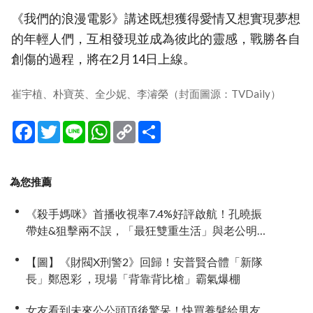
《我們的浪漫電影》講述既想獲得愛情又想實現夢想
的年輕人們，互相發現並成為彼此的靈感，戰勝各自
創傷的過程，將在2月14日上線。
崔宇植、朴寶英、全少妮、李濬榮（封面圖源：TVDaily）
Facebook
Twitter
Line
WhatsApp
Copy
分
Link
享
為您推薦
《殺手媽咪》首播收視率7.4%好評啟航！孔曉振
帶娃&狙擊兩不誤，「最狂雙重生活」與老公明追
暗躲
【圖】《財閥X刑警2》回歸！安普賢合體「新隊
長」鄭恩彩 ，現場「背靠背比槍」霸氣爆棚
女友看到未來公公頭頂後驚呆！快買養髮給男友