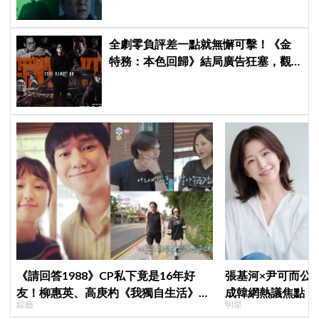
全劇零負評差一點就無懈可擊！《金
特務：本色回歸》結局廣告狂塞，觀
眾：唯一敗筆
《請回答1988》CP私下竟是16年好
張基河×尹可而公
友！柳惠英、高庚杓《我獨自生活》預
成韓網熱議焦點，
綜藝
明星
告公開，暖心互動掀回憶殺
媽僅差5歲」