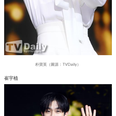
朴寶英（圖源：TVDaily）
崔宇植