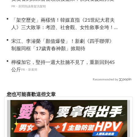
PR・新聞熱議養髮洗髮精
「架空歷史」兩樣情！韓媒直指《21世紀大君夫
人》三大敗筆：考證、社會觀、女性敘事全垮！
讚《我的王室死對頭》諷刺到位
宋江、李濬榮「顏值爆發」！新劇《四手聯彈》
制服同框「17歲青春神顏」掀期待
檸檬加它，堅持一週大肚腩不見了，重新回到45
公斤
PR・新素簡
Recommended by
您也可能喜歡這些文章