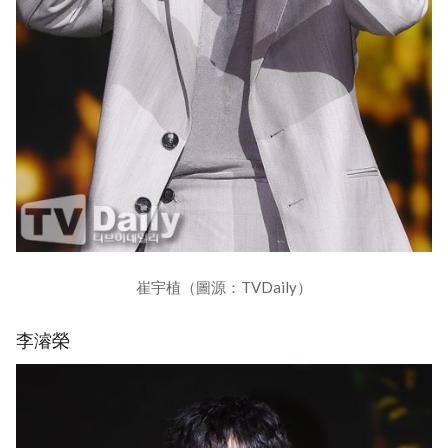
崔宇植（圖源：TVDaily）
李濬榮