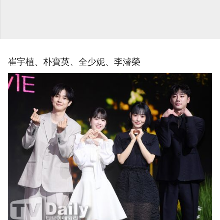
崔宇植、朴寶英、全少妮、李濬榮