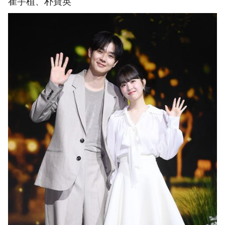
崔宇植、朴寶英