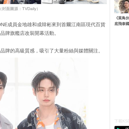
（封面圖源：TVDaily）
《菜鳥
底飛泰
SEONE成員金地雄和成韓彬來到首爾江南區現代百貨
侈品牌旗艦店改裝開幕活動。
釋品牌的高級質感，吸引了大量粉絲與媒體關注。
下載KSD