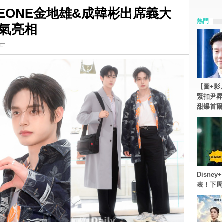
SEONE金地雄&成韓彬出席義大
熱門
氣亮相
【圖+影
緊扣尹昇
甜爆首
Disn
表！下