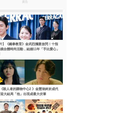
廣告
片】《鐵拳教育》金武烈攜妻放閃！十指
娥合體時尚活動，結婚11年「手比愛心」
爾
ey+《殺人者的購物中心2 》金慧埈終於成代
周迎大結局「他」出現成最大伏筆