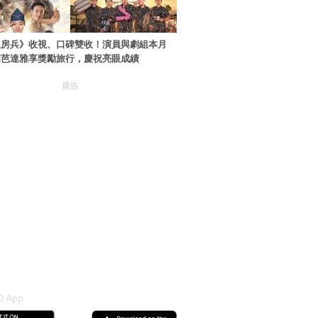
伙房兵》收視、口碑雙收！演員與劇組本月
國芭達雅享獎勵旅行，慶祝亮眼成績
廣告
 App