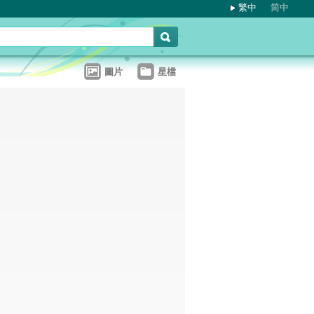
繁中
简中
圖片
星檔