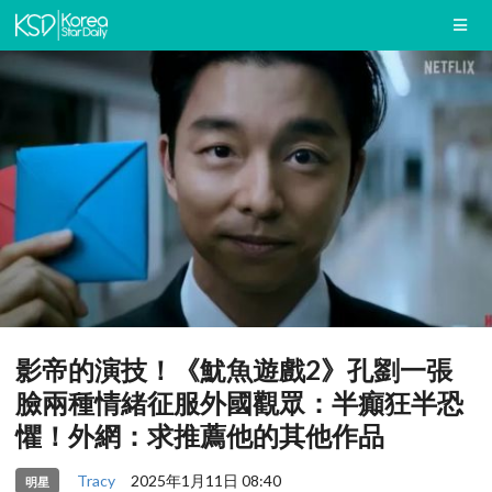
影帝的演技！《魷魚遊戲2》孔劉一張
臉兩種情緒征服外國觀眾：半癲狂半恐
懼！外網：求推薦他的其他作品
Tracy
2025年1月11日 08:40
明星