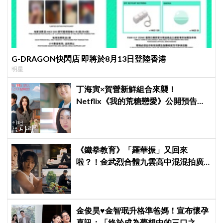
G-DRAGON快閃店 即將於8月13日登陸香港
明星
丁海寅×賀營新鮮組合來襲！
Netflix《我的荒糖戀愛》公開預告，
「失憶檢察官×拳擊教練」展開荒唐又
心動的同居戀愛
《鐵拳教育》「羅華振」又回來
啦？！金武烈合體九雲高中混混拍廣
告，兩人嚇壞反應笑翻劇迷：根本番
外篇！
金俊昊♥金智珉升格準爸媽！宣布懷孕
喜訊：「終於成為夢想中的三口之