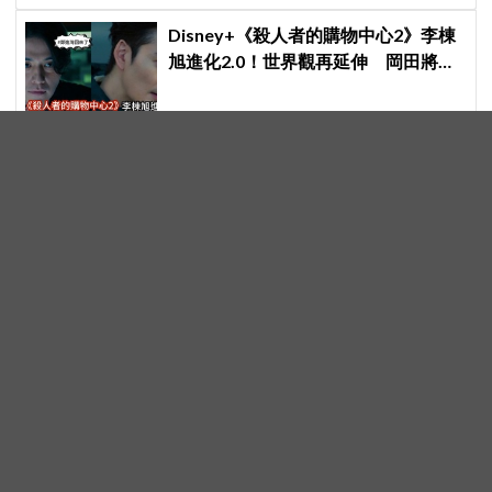
Disney+《殺人者的購物中心2》李棟
旭進化2.0！世界觀再延伸 岡田將生
登場竟殺了「他」
劉在錫新網路綜藝《要一起吃拉麵
嗎？》7月開播！金南佶、朱智勛、尹
敬浩同行展開美食之旅
《金特務：本色回歸》蘇志燮難得談
愛妻趙銀政！「不想她只是某人的妻
子」一句話展現滿滿尊重與愛
李瑞鎮暢談談退休規劃！退休就來
這，不用繳稅就是爽