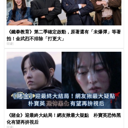
《鐵拳教育》第二季確定啟動，原著還有「未爆彈」等著
拍！金武烈不排除「打更大」
韓劇
《賭金》迎最終大結局！網友揪最大疑點 朴寶英恐怖黑
化有望再拚視后
韓劇