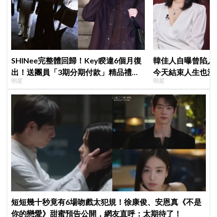
SHINee完整體回歸！Key睽違6個月復
韓佳人自曝曾陷入
出！送團員「3期分期付款」精品禮
今天結束人生也沒
明星
明星
物，不忘留一份給已故鐘鉉
YouTube重拾生
短短幾十秒竟有6場吻戲太犯規！徐康俊、安恩真《不是
你的戀愛》甜蜜預告公開，網友直呼：太期待了！