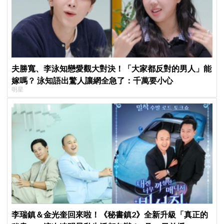
夫勝寬、李泳知戀愛觀大對決！「大家都反對的男人」能
嫁嗎？ 泳知語出驚人讓網全急了：千萬要小心
明星
李瑞鎮＆金光奎回來啦！《秘書鎮2》全新升級「真正的