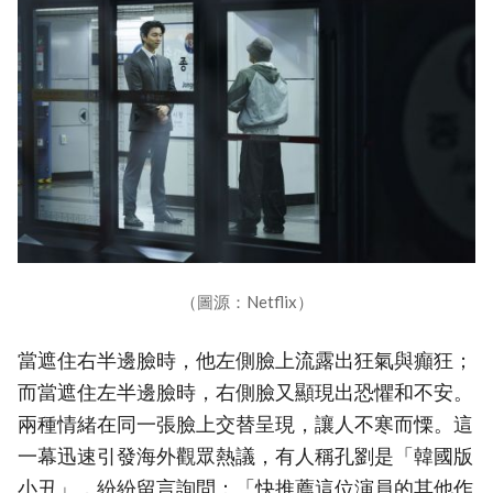
（圖源：Netflix）
當遮住右半邊臉時，他左側臉上流露出狂氣與癲狂；
而當遮住左半邊臉時，右側臉又顯現出恐懼和不安。
兩種情緒在同一張臉上交替呈現，讓人不寒而慄。這
一幕迅速引發海外觀眾熱議，有人稱孔劉是「韓國版
小丑」，紛紛留言詢問：「快推薦這位演員的其他作