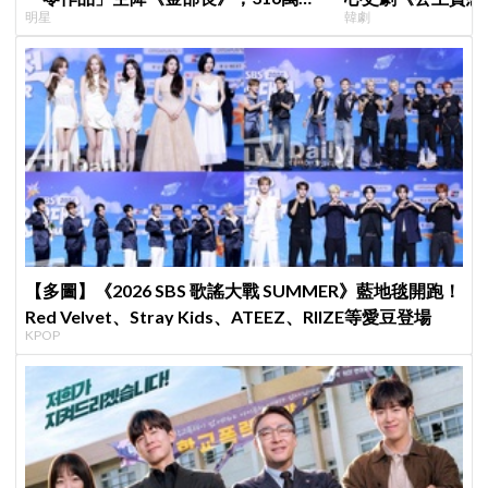
明星
韓劇
片被挖出網驚呆：星味藏不住！
羅密歐與茱麗葉」
【多圖】《2026 SBS 歌謠大戰 SUMMER》藍地毯開跑！
Red Velvet、Stray Kids、ATEEZ、RIIZE等愛豆登場
KPOP