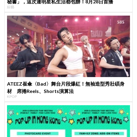
秘書」，這次連明星私生活都包辦！8月28日首播
綜藝
ATEEZ崔傘〈Bad〉舞台片段爆紅！無袖造型秀壯碩身
材 席捲Reels、Shorts演算法
KPOP