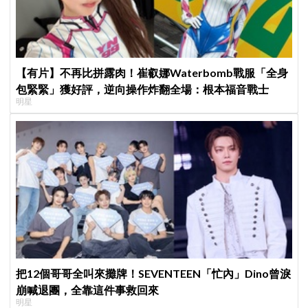
【有片】不再比拼露肉！崔叡娜Waterbomb戰服「全身
包緊緊」獲好評，逆向操作炸翻全場：根本福音戰士
明星
把12個哥哥全叫來攤牌！SEVENTEEN「忙內」Dino曾淚
崩喊退團，全靠這件事救回來
明星