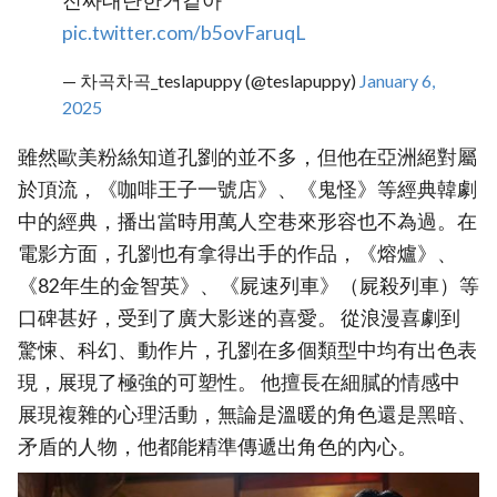
진짜대단한거같아
pic.twitter.com/b5ovFaruqL
— 차곡차곡_teslapuppy (@teslapuppy)
January 6,
2025
雖然歐美粉絲知道孔劉的並不多，但他在亞洲絕對屬
於頂流，《咖啡王子一號店》、《鬼怪》等經典韓劇
中的經典，播出當時用萬人空巷來形容也不為過。在
電影方面，孔劉也有拿得出手的作品，《熔爐》、
《82年生的金智英》、《屍速列車》（屍殺列車）等
口碑甚好，受到了廣大影迷的喜愛。 從浪漫喜劇到
驚悚、科幻、動作片，孔劉在多個類型中均有出色表
現，展現了極強的可塑性。 他擅長在細膩的情感中
展現複雜的心理活動，無論是溫暖的角色還是黑暗、
矛盾的人物，他都能精準傳遞出角色的內心。