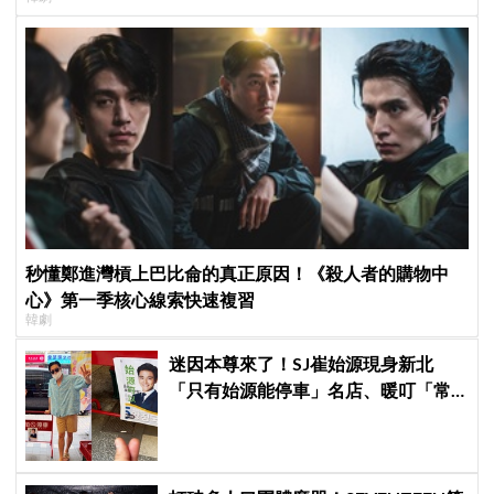
秒懂鄭進灣槓上巴比侖的真正原因！《殺人者的購物中
心》第一季核心線索快速複習
韓劇
迷因本尊來了！SJ崔始源現身新北
「只有始源能停車」名店、暖叮「常
幫我換照片」，店家尖叫合照網笑
翻：這輩子不能脫粉了