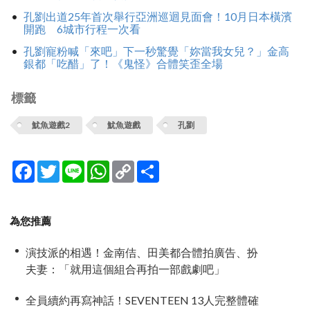
孔劉出道25年首次舉行亞洲巡迴見面會！10月日本橫濱
開跑 6城市行程一次看
孔劉寵粉喊「來吧」下一秒驚覺「妳當我女兒？」金高
銀都「吃醋」了！《鬼怪》合體笑歪全場
標籤
魷魚遊戲2
魷魚遊戲
孔劉
Facebook
Twitter
Line
WhatsApp
Copy
分
Link
享
為您推薦
演技派的相遇！金南佶、田美都合體拍廣告、扮
夫妻：「就用這個組合再拍一部戲劇吧」
全員續約再寫神話！SEVENTEEN 13人完整體確