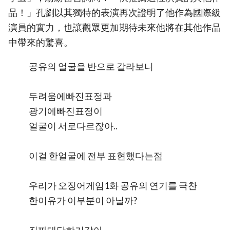
品！」孔劉以其獨特的表演再次證明了他作為國際級
演員的實力，也讓觀眾更加期待未來他將在其他作品
中帶來的驚喜。
공유의 얼굴을 반으로 갈라보니
두려움에빠진표정과
광기에빠진표정이
얼굴이 서로다르잖아..
이걸 한얼굴에 전부 표현했다는점
우리가 오징어게임1화 공유의 연기를 극찬
한이유가 이부분이 아닐까?