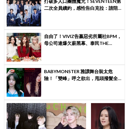
打破多人口團體魔咒！SEVENTEEN第
二次全員續約，感性告白克拉：請陪
伴「TEAM SVT」見證永恆約定！
自由了！VIVIZ告贏惡劣所屬社BPM，
母公司連爆欠薪黑幕、泰民THE
BOYZ李昇基集體逃亡
BABYMONSTER 雅譞舞台裝太危
險！「雙峰」呼之欲出，甩頭撥髮全
是護胸小動作！網：造型師出來謝罪