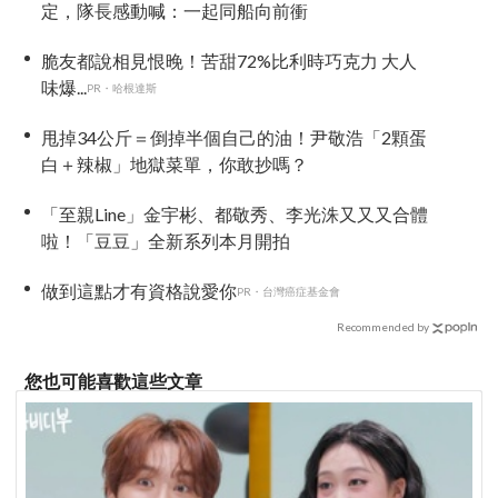
定，隊長感動喊：一起同船向前衝
脆友都說相見恨晚！苦甜72%比利時巧克力 大人
味爆...
PR・哈根達斯
甩掉34公斤＝倒掉半個自己的油！尹敬浩「2顆蛋
白＋辣椒」地獄菜單，你敢抄嗎？
「至親Line」金宇彬、都敬秀、李光洙又又又合體
啦！「豆豆」全新系列本月開拍
做到這點才有資格說愛你
PR・台灣癌症基金會
Recommended by
您也可能喜歡這些文章