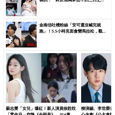
家」
金南佶吐槽粉絲「安可還沒喊完就
跑」！5.5小時見面會變馬拉松，觀眾
崩潰：以為完場竟還有「第三部」？
蘇志燮「女兒」爆紅！新人演員徐貹旼
柳演錫、李世榮首
「零作品」空降《金部長》，316萬舊
心史劇《公主貪戀