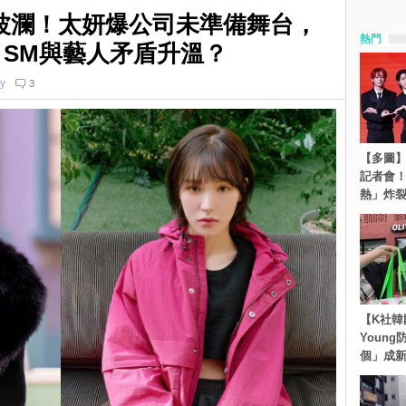
起波瀾！太妍爆公司未準備舞台，
熱門
，SM與藝人矛盾升溫？
y
3
【多圖】S
記者會
熱」炸
【K社韓
Youn
個」成