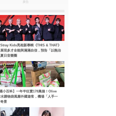
廣告
tray Kids亮相新專輯《THIS & THAT》
！展現多才全能與滿滿自信，預告「以熱治
裂夏日音樂圈
國小百科】一年半狂賣178萬個！Olive
g防水購物袋風靡外國遊客，機場「人手一
新奇景