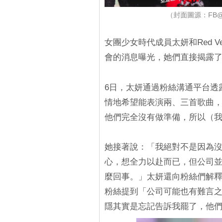
（封面圖源：FB@태연
女團少女時代成員太妍和Red Ve
會的消息曝光，她們直接揭露
6日，太妍通過粉絲溝通平台透
情地希望能表演兩、三首歌曲
他們完全沒有做準備，所以（
她接著說：「我絕對不是因為
心，想全力以赴而已，但公司
麼回事。」太妍還向粉絲們解
粉絲提到「公司可能也有難言
隱其實是忘記告訴我罷了，他