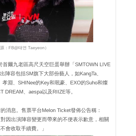
源：FB@태연 Taeyeon）
日於首爾九老區高尺天空巨蛋舉辦「SMTOWN LIVE
此次演出陣容包括SM旗下大部份藝人，如KangTa、
or、孝淵、SHINee的Key和珉豪、EXO的Suho和燦
NCT DREAM、aespa以及RIIZE等。
消息。售票平台Melon Ticket發佈公告稱：
演，對因出演陣容變更而帶來的不便表示歉意，相關
且不會收取手續費。」