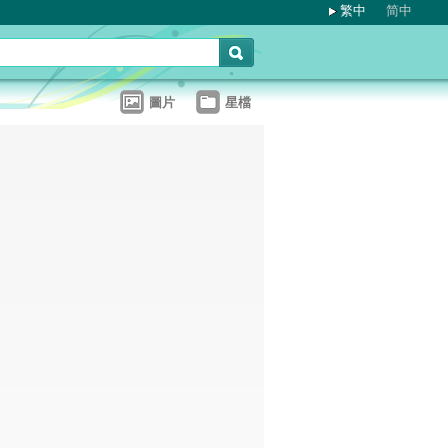
繁中
简中
圖片
星檔