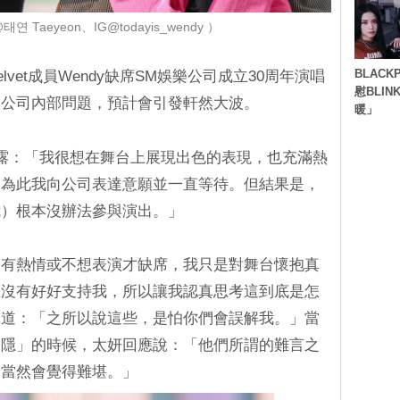
 Taeyeon、IG@todayis_wendy ）
BLACK
lvet成員Wendy缺席SM娛樂公司成立30周年演唱
慰BLI
了公司內部問題，預計會引發軒然大波。
暖」
露：「我很想在舞台上展現出色的表現，也充滿熱
，為此我向公司表達意願並一直等待。但結果是，
我）根本沒辦法參與演出。」
沒有熱情或不想表演才缺席，我只是對舞台懷抱真
並沒有好好支持我，所以讓我認真思考這到底是怎
釋道：「之所以說這些，是怕你們會誤解我。」當
之隱」的時候，太妍回應說：「他們所謂的難言之
們當然會覺得難堪。」