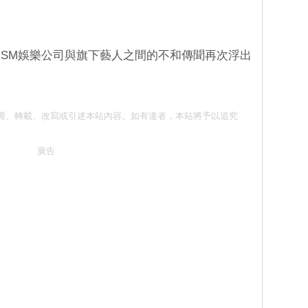
SM娛樂公司與旗下藝人之間的不和傳聞再次浮出
 請勿抄襲、轉載、改寫或引述本站內容。如有違者，本站將予以追究
廣告