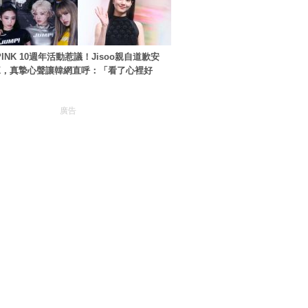
PINK 10週年活動惹議！Jisoo親自道歉安
NK，真摯心聲讓韓網直呼：「看了心裡好
廣告