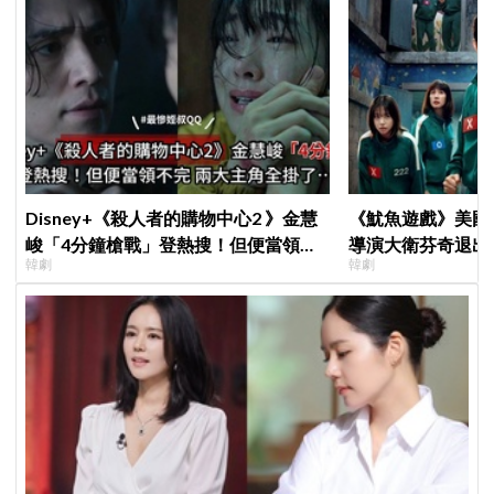
Disney+《殺人者的購物中心2 》金慧
《魷魚遊戲》美國
峻「4分鐘槍戰」登熱搜！但便當領不
導演大衛芬奇退出
韓劇
韓劇
完兩大主角全掛了⋯
聞也破局