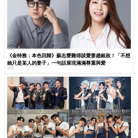
《金特務：本色回歸》蘇志燮難得談愛妻趙銀政！「不想
她只是某人的妻子」一句話展現滿滿尊重與愛
明星