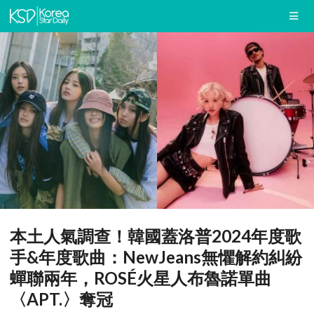
本土人氣調查！韓國蓋洛普2024年度歌
手&年度歌曲：NewJeans無懼解約糾紛
蟬聯兩年，ROSÉ火星人布魯諾單曲
〈APT.〉奪冠