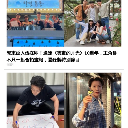
郭東延入伍在即！適逢《雲畫的月光》10週年，主角群
不只一起合拍畫報，還錄製特別節目
韓劇