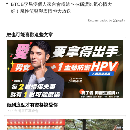
BTOB李昌燮個人來台會粉絲〜被稱讚帥氣心情大
好！魔性笑聲與表情包大放送
Recommended by
您也可能喜歡這些文章
做到這點才有資格說愛你
PR・台灣癌症基金會