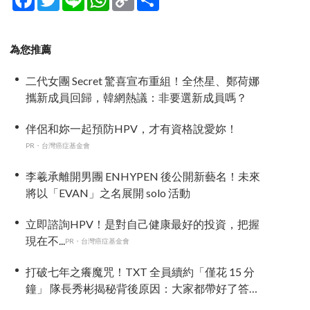
Link
享
為您推薦
二代女團 Secret 驚喜宣布重組！全烋星、鄭荷娜
攜新成員回歸，韓網熱議：非要選新成員嗎？
伴侶和妳一起預防HPV，才有資格說愛妳！
PR・台灣癌症基金會
李羲承離開男團 ENHYPEN 後公開新藝名！未來
將以「EVAN」之名展開 solo 活動
立即諮詢HPV！是對自己健康最好的投資，把握
現在不...
PR・台灣癌症基金會
打破七年之癢魔咒！TXT 全員續約「僅花 15 分
鐘」 隊長秀彬揭秘背後原因：大家都帶好了答
案！