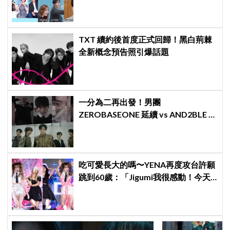
日記全場淚崩，初見面竟「撞見舊
識」！
TXT 續約後首度正式回歸！黑白荊棘
全新概念預告照引爆話題
一分為二再出發！男團
ZEROBASEONE 延續 vs AND2BLE 重
生，同門分裂「雙團對決」5月同時出
擊
吃可愛長大的嗎〜YENA再度攻台許願
跳到60歲：「Jigumi我很感動！今天
不回家了！」