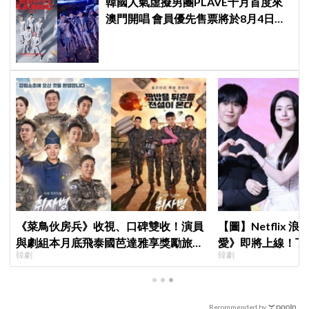
韓國人氣虛擬男團PLAVE十月首度來
澳門開唱 會員優先售票將於8月4日開
始 公開售票將於8月5日發售
《菜鳥伙房兵》收視、口碑雙收！演員
【圖】Netflix
與劇組本月底飛泰國芭達雅享獎勵旅
愛》即將上線！丁
韓劇
韓劇
行，慶祝亮眼成績
製作發表會，甜蜜
Recommended by