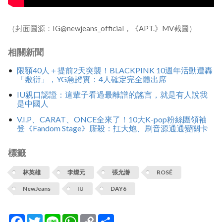
（封面圖源：IG@newjeans_official，《APT.》MV截圖）
相關新聞
限額40人＋提前2天突襲！BLACKPINK 10週年活動遭轟
「敷衍」，YG急證實：4人確定完全體出席
IU親口認證：這輩子看過最離譜的謠言，就是有人說我
是中國人
V.I.P、CARAT、ONCE全來了！10大K-pop粉絲團領袖
登《Fandom Stage》廝殺：扛大炮、刷音源通通變關卡
標籤
林英雄
李燦元
張允瀞
ROSÉ
NewJeans
IU
DAY6
Facebook
Twitter
Line
WhatsApp
Copy
分