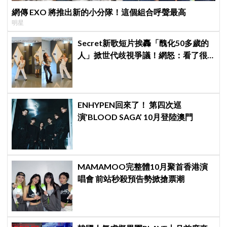
網傳 EXO 將推出新的小分隊！這個組合呼聲最高
明星
Secret新歌短片挨轟「醜化50多歲的
人」掀世代歧視爭議！網怒：看了很
不舒服
ENHYPEN回來了！ 第四次巡
演’BLOOD SAGA’ 10月登陸澳門
MAMAMOO完整體10月聚首香港演
唱會 前站秒殺預告勢掀搶票潮