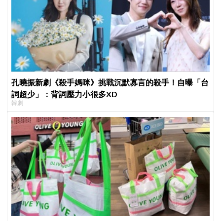
孔曉振新劇《殺手媽咪》挑戰沉默寡言的殺手！自曝「台
詞超少」：背詞壓力小很多XD
韓劇