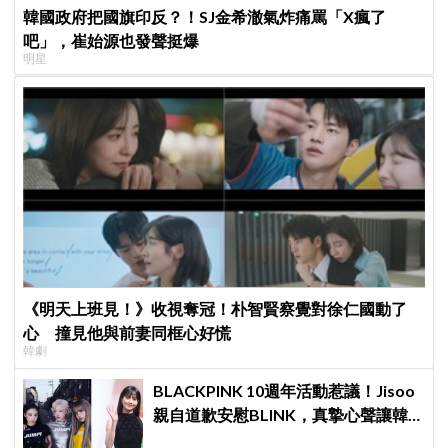
韓國政府把國旗印反？！SJ金希澈氣炸痛罵「X瘋了
吧」，崔始源也發聲挺爆
明星
《明天上班見！》收視奪冠！朴智賢察覺對徐仁國動了
心 撞見他與前妻同框心好慌
韓劇
BLACKPINK 10週年活動惹議！Jisoo
親自道歉安慰BLINK，真摯心聲讓韓
網直呼：「看了心裡好暖」