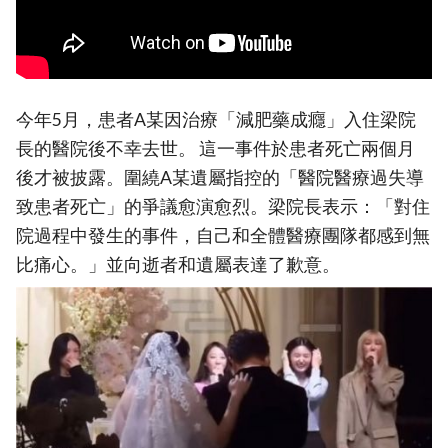
今年5月，患者A某因治療「減肥藥成癮」入住梁院
長的醫院後不幸去世。 這一事件於患者死亡兩個月
後才被披露。圍繞A某遺屬指控的「醫院醫療過失導
致患者死亡」的爭議愈演愈烈。梁院長表示：「對住
院過程中發生的事件，自己和全體醫療團隊都感到無
比痛心。」並向逝者和遺屬表達了歉意。