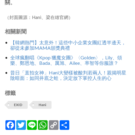
關。
（封面圖源：Hani、梁在雄官網）
相關新聞
【韓網熱門】太意外！這些中小企業女團紅透半邊天，
卻從未參加MAMA頒獎典禮
全球瘋翻唱《Kpop 獵魔女團》〈Golden〉，Lily、頌
樂、鄭恩地、Bada、厲旭、Ailee、率智等你服誰？
昔日「直拍女神」Hani大變樣被酸判若兩人！親揭明星
陰暗面：如同井底之蛙，決定放下掌控人生的心
標籤
EXID
Hani
Facebook
Twitter
Line
WhatsApp
Copy
分
Link
享