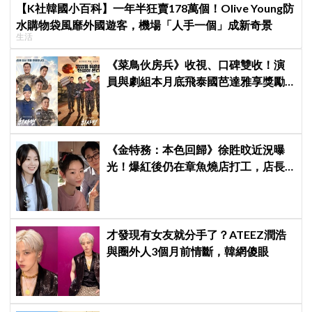
【K社韓國小百科】一年半狂賣178萬個！Olive Young防
水購物袋風靡外國遊客，機場「人手一個」成新奇景
生活
《菜鳥伙房兵》收視、口碑雙收！演
員與劇組本月底飛泰國芭達雅享獎勵
旅行，慶祝亮眼成績
《金特務：本色回歸》徐貹旼近況曝
光！爆紅後仍在章魚燒店打工，店長
驚呼：「妳怎麼會在這裡？」
才發現有女友就分手了？ATEEZ潤浩
與圈外人3個月前情斷，韓網傻眼