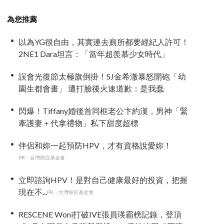
為您推薦
以為YG很自由，其實連去廁所都要經紀人許可！
2NE1 Dara坦言：「當年超羨慕少女時代」
誤會光復節太極旗倒掛！SJ金希澈暴怒開砲「幼
園生都會畫」 遭打臉後火速道歉：是我蠢
閃爆！Tiffany婚後首同框老公卞約漢，男神「緊
牽護妻＋代拿禮物」私下甜度超標
伴侶和妳一起預防HPV，才有資格說愛妳！
PR・台灣癌症基金會
立即諮詢HPV！是對自己健康最好的投資，把握
現在不...
PR・台灣癌症基金會
RESCENE Woni打破IVE張員瑛霸榜記錄，登頂