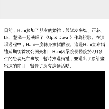
日前，Hani參加了朋友的婚禮，與隊友率智、正花、
LE、慧潾一起演唱了《Up & Down》作為祝歌。在演
唱過程中，Hani一度轉身擦拭眼淚。這是Hani宣布婚
禮延期後首次公開亮相，Hani因梁院長醫院於7月發
生的患者死亡事故，暫時推遲婚禮，並退出了原計畫
出演的節目，暫停了所有演藝活動。