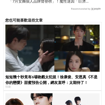
「7月女團個人品牌聲譽榜」！魔性迷因「巨濟呀
吼」全網瘋傳、逆襲Melon第一
Recommended by
您也可能喜歡這些文章
短短幾十秒竟有6場吻戲太犯規！徐康俊、安恩真《不是
你的戀愛》甜蜜預告公開，網友直呼：太期待了！
韓劇