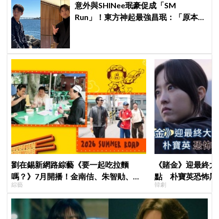
意外與SHINee珉豪促成「SM
Run」！東方神起最強昌珉：「原本想
見好就收的」
劉在錫新網路綜藝《要一起吃拉麵
《賭金》迎最終大
嗎？》7月開播！金南佶、朱智勛、尹
點 朴寶英恐怖黑
綜藝
韓劇
敬浩同行展開美食之旅