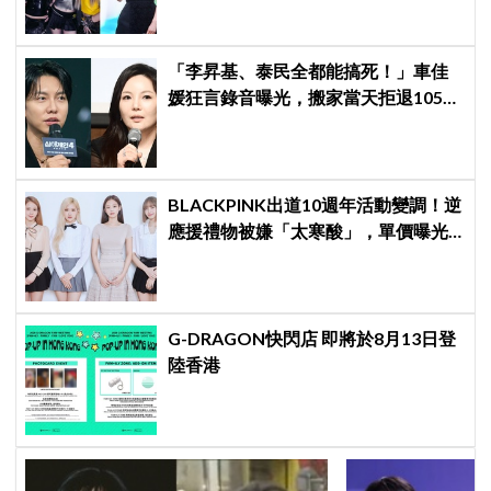
「李昇基、泰民全都能搞死！」車佳
媛狂言錄音曝光，搬家當天拒退105億
保證金、糾紛再升級
BLACKPINK出道10週年活動變調！逆
應援禮物被嫌「太寒酸」，單價曝光
引群嘲
G-DRAGON快閃店 即將於8月13日登
陸香港