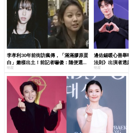
李孝利30年前街訪瘋傳，「滿滿膠原蛋
邊佑錫暖心善舉曝
白」嫩樣出土！前記者嚇傻：隨便選到
法則》出演者透露
明星
明星
傳奇
患者順利完成治療