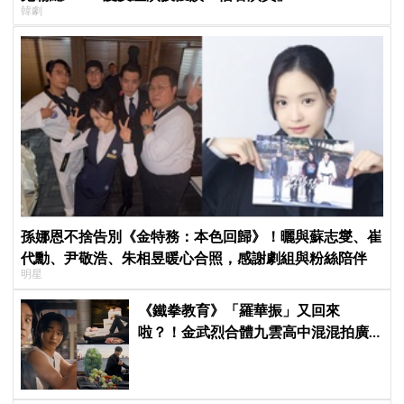
韓劇
孫娜恩不捨告別《金特務：本色回歸》！曬與蘇志燮、崔
代勳、尹敬浩、朱相昱暖心合照，感謝劇組與粉絲陪伴
明星
《鐵拳教育》「羅華振」又回來
啦？！金武烈合體九雲高中混混拍廣
告，兩人嚇壞反應笑翻劇迷：根本番
外篇！