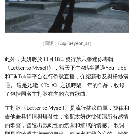
（圖源：IG@Taeyeon_ss）
此外，太妍將於11月18日發行第六張迷你專輯
《Letter to Myself》，當天下午4點半通過YouTube
和TikTok等平台進行倒數直播，介紹新歌及與粉絲溝
通。 這是她繼《To. X》之後時隔一年的作品，收錄
了包括同名主打歌在內的六首歌曲。
主打歌〈Letter to Myself〉是流行搖滾曲風，旋律和
吉他兼具抒情與爆發性，搭配太妍仿彿傾瀉所有感情
的歌聲，營造出戲劇性的氛圍和細膩的情感。 歌詞
則是寫給過去痛苦的自己，傳達出深藏心底的、雖然