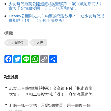
少女時代秀英公開超嚴格減肥菜單！演《威尼斯商人》
貴族千金怕臉變圓：天天只吃蛋和鍋巴
Tiffany公開與丈夫卞約漢的戀愛故事：「連少女時代成
員都瞞了1年」《全知干預視角》
標籤
少女時代
太妍
Facebook
Twitter
Line
WhatsApp
Copy
分
Link
享
為您推薦
老友上台熱舞她眼神死！金高銀下秒「抱走青龍
大賞」，李相二失控大喊「呀！」真情流露網笑
翻
肚腩一抓一大把，只需1個雞蛋，用一個瘦一個