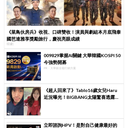
《菜鳥伙房兵》收視、口碑雙收！演員與劇組本月底飛泰
國芭達雅享獎勵旅行，慶祝亮眼成績
韓劇
009829掌握AI關鍵 大華韓國KOSPI 50
今強勢開募
PR・大華銀全能行銷方案
《超人回來了》Tablo16歲女兒Haru
近況曝光！BIGBANG太陽驚喜透露：
她長高超多，嚇我一跳
立即諮詢HPV！是對自己健康最好的