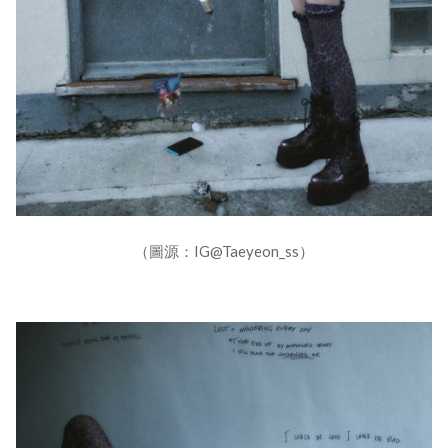
（圖源：IG@Taeyeon_ss）