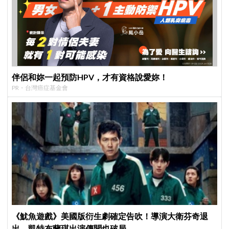
伴侶和妳一起預防HPV，才有資格說愛妳！
PR・台灣癌症基金會
《魷魚遊戲》美國版衍生劇確定告吹！導演大衛芬奇退
出、凱特布蘭琪出演傳聞也破局