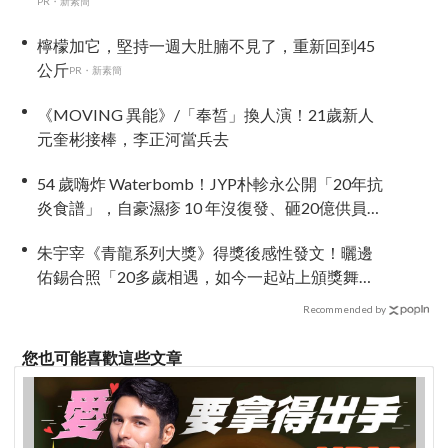
PR・新素簡
檸檬加它，堅持一週大肚腩不見了，重新回到45
公斤
PR・新素簡
《MOVING 異能》/「奉皙」換人演！21歲新人
元奎彬接棒，李正河當兵去
54 歲嗨炸 Waterbomb！JYP朴軫永公開「20年抗
炎食譜」，自豪濕疹 10 年沒復發、砸20億供員工
吃同款有機餐
朱宇宰《青龍系列大獎》得獎後感性發文！曬邊
佑錫合照「20多歲相遇，如今一起站上頒獎舞
台」
Recommended by
您也可能喜歡這些文章