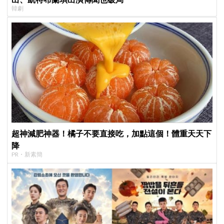
韓劇
超神減肥神器！橘子不要直接吃，加點這個！體重天天下
降
PR・新素簡