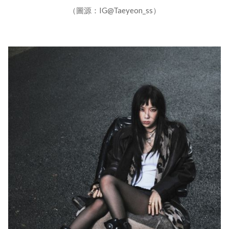
（圖源：IG@Taeyeon_ss）