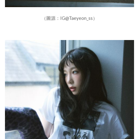
（圖源：IG@Taeyeon_ss）