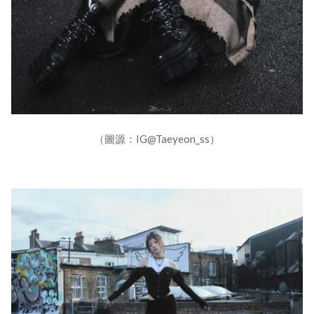
（圖源：IG@Taeyeon_ss）