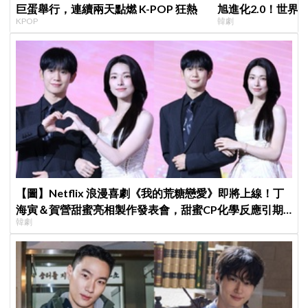
巨蛋舉行，連續兩天點燃 K-POP 狂熱
旭進化2.0！世界
KPOP
韓劇
登場竟殺了「他」
【圖】Netflix 浪漫喜劇《我的荒糖戀愛》即將上線！丁
海寅＆賀營甜蜜亮相製作發表會，甜蜜CP化學反應引期
韓劇
待