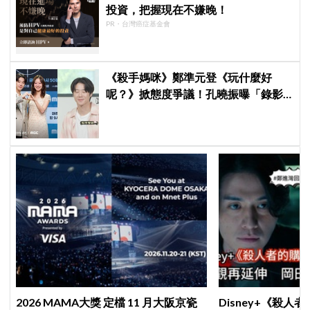
投資，把握現在不嫌晚！
PR・台灣癌症基金會
《殺手媽咪》鄭準元登《玩什麼好
呢？》掀態度爭議！孔曉振曝「錄影
後真的吐了」心疼喊：沒能救你
2026 MAMA大獎 定檔 11 月大阪京瓷
Disney+《殺人