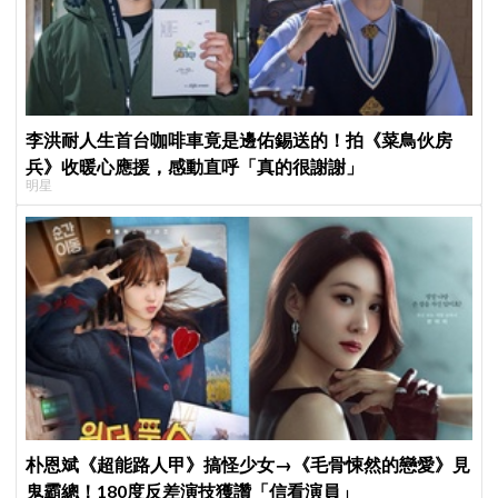
李洪耐人生首台咖啡車竟是邊佑錫送的！拍《菜鳥伙房
兵》收暖心應援，感動直呼「真的很謝謝」
明星
朴恩斌《超能路人甲》搞怪少女→《毛骨悚然的戀愛》見
鬼霸總！180度反差演技獲讚「信看演員」