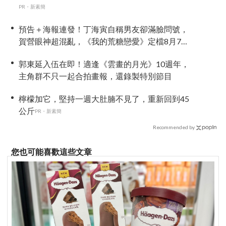
PR・新素簡
預告＋海報連發！丁海寅自稱男友卻滿臉問號，
賀營眼神超混亂，《我的荒糖戀愛》定檔8月7
日，還沒播就讓網友瘋猜結局
郭東延入伍在即！適逢《雲畫的月光》10週年，
主角群不只一起合拍畫報，還錄製特別節目
檸檬加它，堅持一週大肚腩不見了，重新回到45
公斤
PR・新素簡
Recommended by
您也可能喜歡這些文章