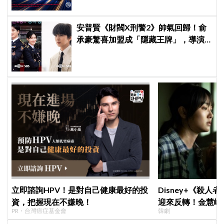
安普賢《財閥X刑警2》帥氣回歸！俞
承豪驚喜加盟成「隱藏王牌」，導演
笑曝：太有存在感決定提前登場
立即諮詢HPV！是對自己健康最好的投
Disney+《殺人
資，把握現在不嫌晚！
迎來反轉！金慧峻
PR・台灣癌症基金會
韓劇
「叔叔李棟旭」般