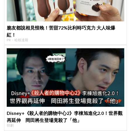
脆友都說相見恨晚！苦甜72%比利時巧克力 大人味爆
紅！
PR・哈根達斯
Disney+《殺人者的購物中心2》李棟旭進化2.0！世界觀
再延伸 岡田將生登場竟殺了「他」
韓劇