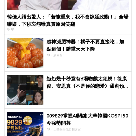
韓佳人語出驚人：「若能重來，我不會嫁延政勳！」全場
嚇壞，下秒哀怨曝真實原因笑翻
明星
超神減肥神器！橘子不要直接吃，加
點這個！體重天天下降
PR・新素簡
短短幾十秒竟有6場吻戲太犯規！徐康
俊、安恩真《不是你的戀愛》甜蜜預
告公開，網友直呼：太期待了！
009829掌握AI關鍵 大華韓國KOSPI 50
今強勢開募
PR・大華銀全能行銷方案