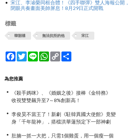
宋江、李濬榮同框合體！《四手聯彈》雙人海報公開，
閉眼共奏畫面美帥屏息！8月29日正式開戰
標籤
韓韶禧
無法抗拒的他
宋江
Facebook
Twitter
Line
WhatsApp
Copy
分
Link
享
為您推薦
《殺手媽咪》、《婚姻之後》接棒《金特務》
收視雙雙飆升至7～8%創新高！
李俊昊不當王了！新劇《駐韓異國大使館》竟變
身「千年龍神」，搭檔洪華蓮預定下一部神劇
肚腩一抓一大把，只需1個雞蛋，用一個瘦一個