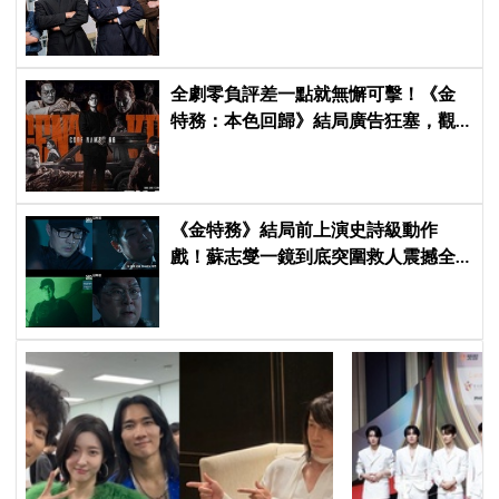
除「打更大」
全劇零負評差一點就無懈可擊！《金
特務：本色回歸》結局廣告狂塞，觀
眾：唯一敗筆
《金特務》結局前上演史詩級動作
戲！蘇志燮一鏡到底突圍救人震撼全
場