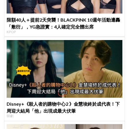
限額40人＋提前2天突襲！BLACKPINK 10週年活動遭轟
「敷衍」，YG急證實：4人確定完全體出席
KPOP
Disney+《殺人者的購物中心2 》金慧埈終於成代表！下
周迎大結局「他」出現成最大伏筆
韓劇