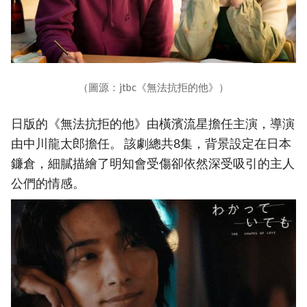
（圖源：jtbc《無法抗拒的他》）
日版的《無法抗拒的他》由橫濱流星擔任主演，導演
由中川龍太郎擔任。 該劇總共8集，背景設定在日本
鐮倉，細膩描繪了明知會受傷卻依然深受吸引的主人
公們的情感。