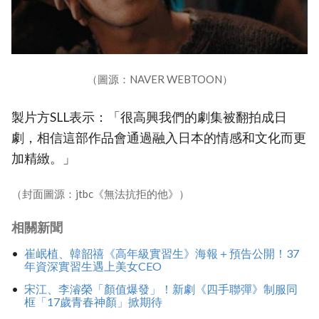
（圖源：NAVER WEBTOON）
製片方SLL表示：「很高興我們的劇集被翻拍成日
劇，相信這部作品會通過融入日本的情感和文化而更
加精緻。」
（封面圖源：jtbc《無法抗拒的他》）
相關新聞
崔岷植、韓韶禧《高年級實習生》海報＋預告公開！37
年資深實習生遇上美女CEO
宋江、李濬榮「顏值爆發」！新劇《四手聯彈》制服同
框「17歲青春神顏」掀期待