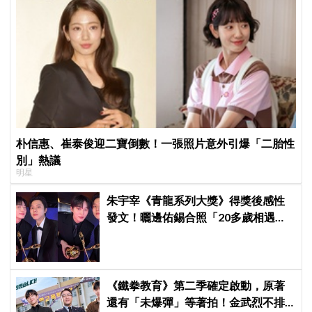
朴信惠、崔泰俊迎二寶倒數！一張照片意外引爆「二胎性
別」熱議
明星
朱宇宰《青龍系列大獎》得獎後感性
發文！曬邊佑錫合照「20多歲相遇，
如今一起站上頒獎舞台」
《鐵拳教育》第二季確定啟動，原著
還有「未爆彈」等著拍！金武烈不排