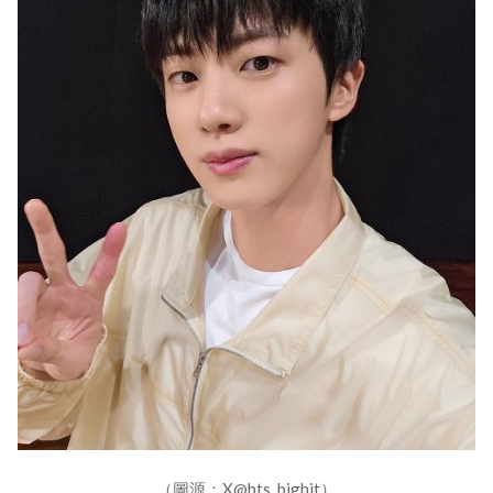
（圖源：X@bts_bighit）