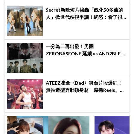
Secret新歌短片挨轟「醜化50多歲的
人」掀世代歧視爭議！網怒：看了很
不舒服
一分為二再出發！男團
ZEROBASEONE 延續 vs AND2BLE 重
生，同門分裂「雙團對決」5月同時出
擊
ATEEZ崔傘〈Bad〉舞台片段爆紅！
無袖造型秀壯碩身材 席捲Reels、
Shorts演算法