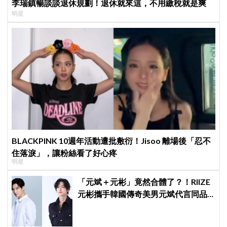
李瑞鎮暢談談退休規劃！退休就來這，不用繳稅就是爽
明星
BLACKPINK 10週年活動遭批敷衍！Jisoo 離場後「忍不
住落淚」，讓粉絲看了好心疼
明星
「元斌＋元彬」竟然合體了？！RIIZE
元彬攜手韓國傳奇美男元斌代言同品
牌，韓網瘋喊：兩個帥哥來了！