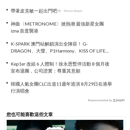
治熱」炸裂夏日音樂圈
帶著皮克敏一起出門吧
PR・Pikmin Bloom
神曲〈METRONOME〉掀熱潮 最強新星女團
izna 首度襲港
K-SPARK 澳門站解鎖演出全陣容！ G-
DRAGON、大聲、P1Harmony、KISS OF LIFE、
KiiiKiii 集結 5月2日開啟亞洲音樂節新篇章
Kep1er 改組 6 人體制！徐永恩暫停活動 8 個月後
宣布退團，公司證實：尊重其意願
韓國人氣女團CLC出道11週年巡演 8月29日在港舉
行演唱會
Recommended by
您也可能喜歡這些文章