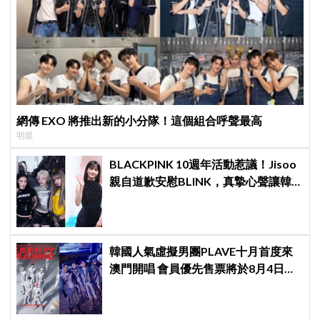
網傳 EXO 將推出新的小分隊！這個組合呼聲最高
明星
BLACKPINK 10週年活動惹議！Jisoo
親自道歉安慰BLINK，真摯心聲讓韓
網直呼：「看了心裡好暖」
韓國人氣虛擬男團PLAVE十月首度來
澳門開唱 會員優先售票將於8月4日開
始 公開售票將於8月5日發售