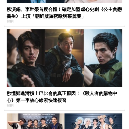
柳演錫、李世榮首度合體！確定加盟虐心史劇《公主貪戀
書生》 上演「朝鮮版羅密歐與茱麗葉」
韓劇
秒懂鄭進灣槓上巴比侖的真正原因！《殺人者的購物中
心》第一季核心線索快速複習
韓劇