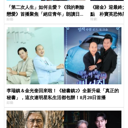
「第二次人生」如何去愛？《我的剩餘
《賭金》迎最終大
戀愛》首播聚焦「絕症青年」朗讀日記
點 朴寶英恐怖黑
綜藝
韓劇
全場淚崩，初見面竟「撞見舊識」！
李瑞鎮＆金光奎回來啦！《秘書鎮2》全新升級「真正的
秘書」，這次連明星私生活都包辦！8月28日首播
綜藝