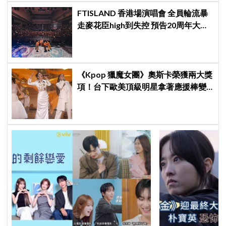
FTISLAND 香港場演唱會 全員輪流暴
走麥花臣high到失控 預告20周年大計
《FaTe》成序幕
《Kpop 獵魔女團》奧斯卡榮獲兩大獎
項！台下歐美頂級明星拿著應援棒變
身小粉絲應援