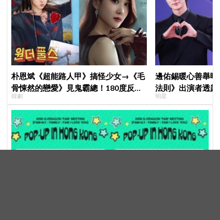
朴恩斌《超能路人甲》搞怪少女→《毛
邊佑錫暖心善舉曝
骨悚然的戀愛》見鬼霸總！180度反差
法則》出演者透露
韓劇
明星
演技獲讚「信看演員」
患者順利完成治療
G-DRAGON快閃店 即將於8月13日登陸香港