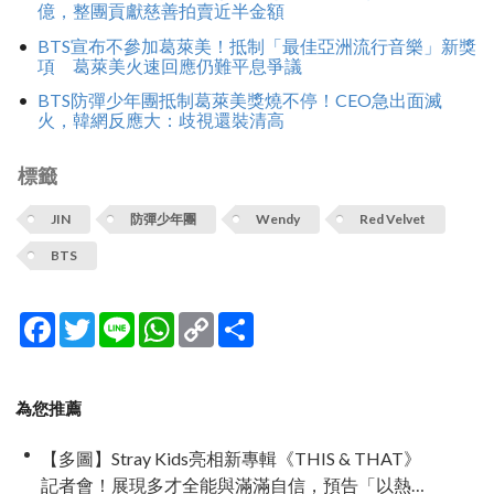
億，整團貢獻慈善拍賣近半金額
BTS宣布不參加葛萊美！抵制「最佳亞洲流行音樂」新獎
項 葛萊美火速回應仍難平息爭議
BTS防彈少年團抵制葛萊美獎燒不停！CEO急出面滅
火，韓網反應大：歧視還裝清高
標籤
JIN
防彈少年團
Wendy
Red Velvet
BTS
Facebook
Twitter
Line
WhatsApp
Copy
分
Link
享
為您推薦
【多圖】Stray Kids亮相新專輯《THIS & THAT》
記者會！展現多才全能與滿滿自信，預告「以熱