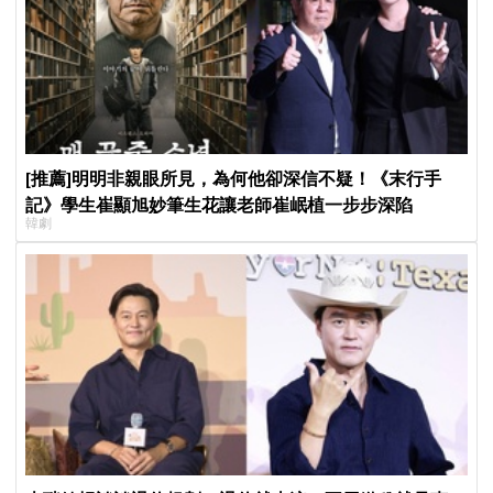
[推薦]明明非親眼所見，為何他卻深信不疑！《末行手
記》學生崔顯旭妙筆生花讓老師崔岷植一步步深陷
韓劇