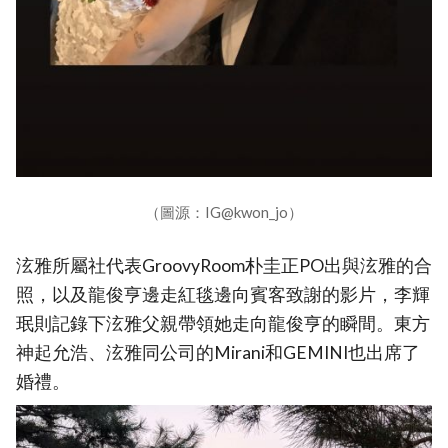
（圖源：IG@kwon_jo）
泫雅所屬社代表GroovyRoom朴圭正PO出與泫雅的合
照，以及龍俊亨邊走紅毯邊向賓客致謝的影片，李輝
珉則記錄下泫雅父親帶領她走向龍俊亨的瞬間。東方
神起允浩、泫雅同公司的Mirani和GEMINI也出席了
婚禮。