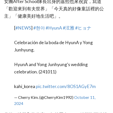
女團After School隊長出身的嘉熙也來祝賀，寫道
「歡迎來到有夫世界」「今天真的好像童話裡的公
主」「健康美好地生活吧」。
[
#NEWS
]
#현아
#HyunA
#泫雅
#ヒョナ
Celebración de la boda de HyunA y Yong
Junhyung.
HyunA and Yong Junhyung's wedding
celebration. (241011)
kahi_korea
pic.twitter.com/8OS1AGyE7m
— Cherry Kim. (@CherryKim1992)
October 11,
2024