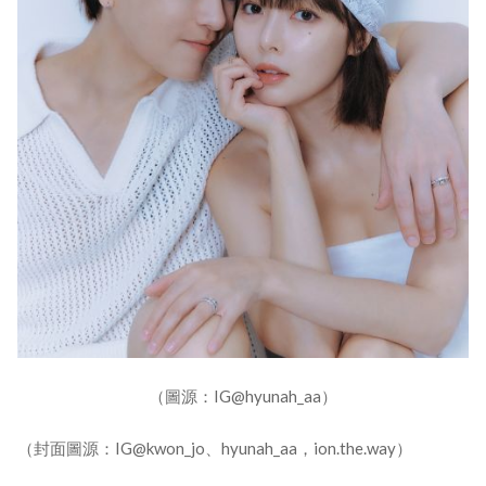
（圖源：IG@hyunah_aa）
（封面圖源：IG@kwon_jo、hyunah_aa，ion.the.way）