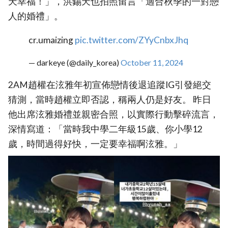
天幸福！」，洪錫天也拍照留言「適合秋季的一對戀
人的婚禮」。
cr.umaizing
pic.twitter.com/ZYyCnbxJhq
— darkeye (@daily_korea)
October 11, 2024
2AM趙權在泫雅年初宣佈戀情後退追蹤IG引發絕交
猜測，當時趙權立即否認，稱兩人仍是好友。 昨日
他出席泫雅婚禮並親密合照，以實際行動擊碎流言，
深情寫道：「當時我中學二年級15歲、你小學12
歲，時間過得好快，一定要幸福啊泫雅。」