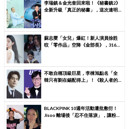
李瑞鎮＆金光奎回來啦！《秘書鎮2》
全新升級「真正的秘書」，這次連明
星私生活都包辦！8月28日首播
蘇志燮「女兒」爆紅！新人演員徐貹
旼「零作品」空降《金部長》，316萬
舊片被挖出網驚呆：星味藏不住！
不敢自稱頂級巨星，李棟旭點名「全
韓只有劉在錫配得上」！《殺人者的
購物中心2》「死而復生」攜手金慧峻
反擊，放話努力凍齡「拚第3季」
BLACKPINK 10週年活動遭批敷衍！
Jisoo 離場後「忍不住落淚」，讓粉絲
看了好心疼