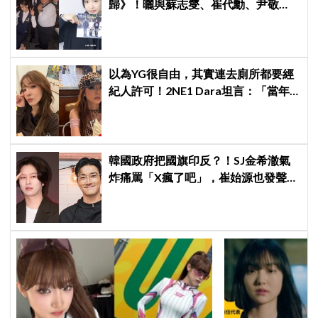
歸》！曬與蘇志燮、崔代勳、尹敬
浩、朱相昱暖心合照，感謝劇組與粉
絲陪伴
以為YG很自由，其實連去廁所都要經
紀人許可！2NE1 Dara坦言：「當年
超羨慕少女時代」
韓國政府把國旗印反？！SJ金希澈氣
炸痛罵「X瘋了吧」，崔始源也發聲挺
爆