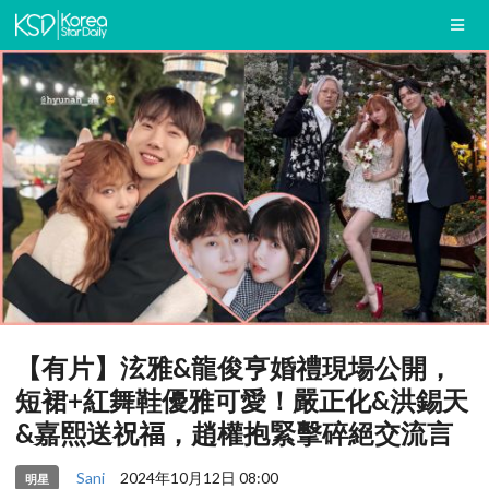
【有片】泫雅&龍俊亨婚禮現場公開，
短裙+紅舞鞋優雅可愛！嚴正化&洪錫天
&嘉熙送祝福，趙權抱緊擊碎絕交流言
Sani
2024年10月12日 08:00
明星