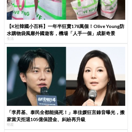
【K社韓國小百科】一年半狂賣178萬個！Olive Young防
水購物袋風靡外國遊客，機場「人手一個」成新奇景
生活
「李昇基、泰民全都能搞死！」車佳媛狂言錄音曝光，搬
家當天拒退105億保證金、糾紛再升級
明星