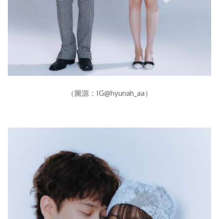
（圖源：IG@hyunah_aa）