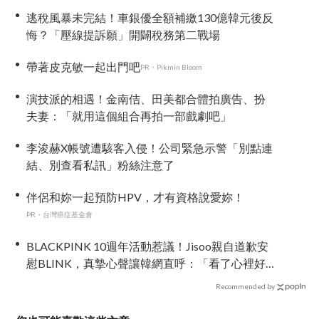
逃稅風暴未完結！車銀優全額補繳130億韓元後反
悔？「壓線提訴願」開闢稅務第二戰場
帶著皮克敏一起出門吧
PR・Pikmin Bloom
演技派的相遇！金南佶、田美都合體拍廣告、扮
夫妻：「就用這個組合再拍一部戲劇吧」
李浚赫X帳號遭駭客入侵！公司緊急示警「別點連
結、別查看私訊」粉絲注意了
伴侶和妳一起預防HPV，才有資格說愛妳！
PR・台灣癌症基金會
BLACKPINK 10週年活動惹議！Jisoo親自道歉安
慰BLINK，真摯心聲讓韓網直呼：「看了心裡好
暖」
Recommended by