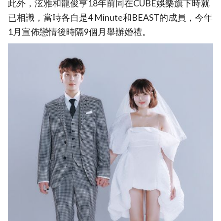
此外，泫雅和龍俊亨18年前同在CUBE娛樂旗下時就
已相識，當時各自是4 Minute和BEAST的成員，今年
1月宣佈戀情後時隔9個月舉辦婚禮。