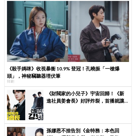
《殺手媽咪》收視暴衝 10.9% 登冠！孔曉振「一槍爆
頭」，神秘竊聽器埋伏筆
韓劇
《財閥家的小兒子》宇宙回歸！《新
進社員姜會長》好評炸裂，首播就讓
觀眾多巴胺爆表
孫娜恩不捨告別《金特務：本色回