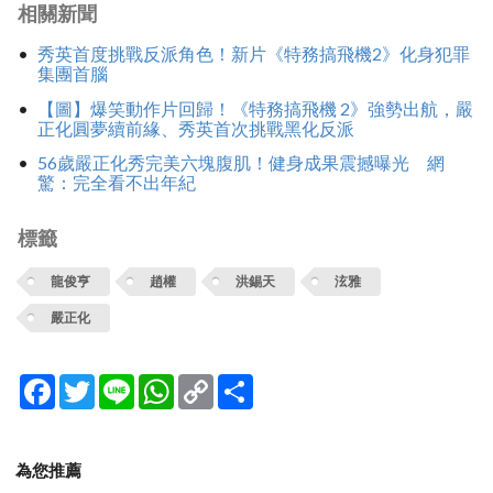
相關新聞
秀英首度挑戰反派角色！新片《特務搞飛機2》化身犯罪
集團首腦
【圖】爆笑動作片回歸！《特務搞飛機 2》強勢出航，嚴
正化圓夢續前緣、秀英首次挑戰黑化反派
56歲嚴正化秀完美六塊腹肌！健身成果震撼曝光 網
驚：完全看不出年紀
標籤
龍俊亨
趙權
洪錫天
泫雅
嚴正化
Facebook
Twitter
Line
WhatsApp
Copy
分
Link
享
為您推薦