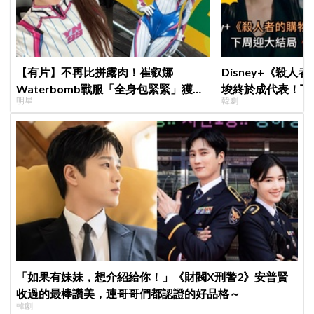
【有片】不再比拼露肉！崔叡娜
Disney+《殺人
Waterbomb戰服「全身包緊緊」獲好
埈終於成代表！下
明星
韓劇
評，逆向操作炸翻全場：根本福音戰士
現成最大伏筆
「如果有妹妹，想介紹給你！」《財閥X刑警2》安普賢
收過的最棒讚美，連哥哥們都認證的好品格～
韓劇