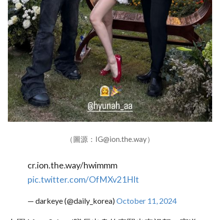
（圖源：IG@ion.the.way）
cr.ion.the.way/hwimmm
pic.twitter.com/OfMXv21Hlt
— darkeye (@daily_korea)
October 11, 2024