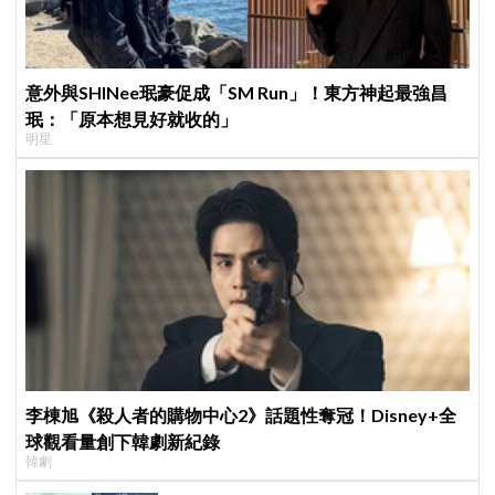
意外與SHINee珉豪促成「SM Run」！東方神起最強昌
珉：「原本想見好就收的」
明星
李棟旭《殺人者的購物中心2》話題性奪冠！Disney+全
球觀看量創下韓劇新紀錄
韓劇