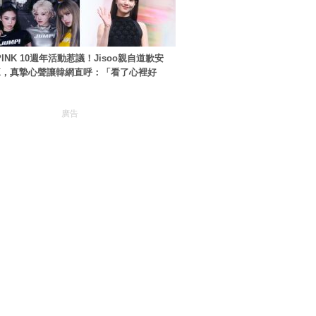
PINK 10週年活動惹議！Jisoo親自道歉安
NK，真摯心聲讓韓網直呼：「看了心裡好
廣告