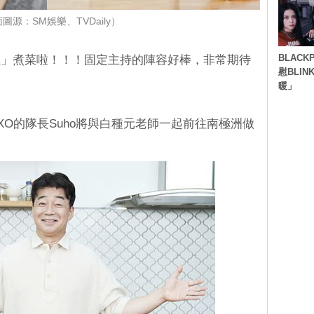
圖源：SM娛樂、TVDaily）
BLACK
極」煮菜啦！！！固定主持的陣容好棒，非常期待
慰BLI
暖」
O的隊長Suho將與白種元老師一起前往南極洲做