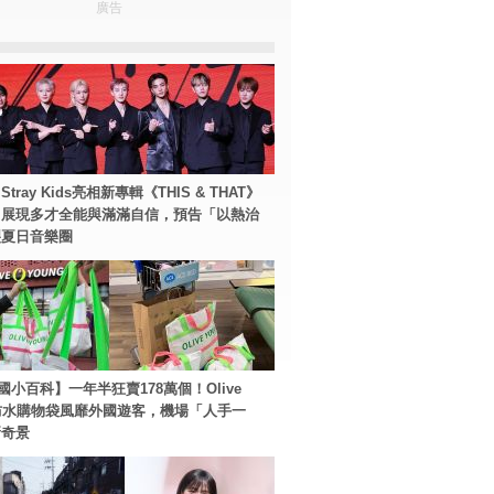
廣告
tray Kids亮相新專輯《THIS & THAT》
！展現多才全能與滿滿自信，預告「以熱治
裂夏日音樂圈
國小百科】一年半狂賣178萬個！Olive
g防水購物袋風靡外國遊客，機場「人手一
新奇景