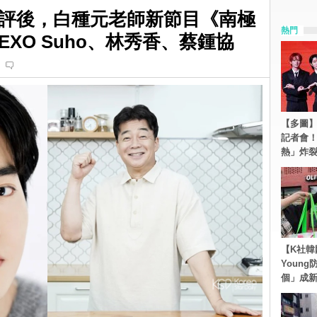
評後，白種元老師新節目《南極
熱門
XO Suho、林秀香、蔡鍾協
【多圖】S
記者會
熱」炸
【K社韓
Youn
個」成