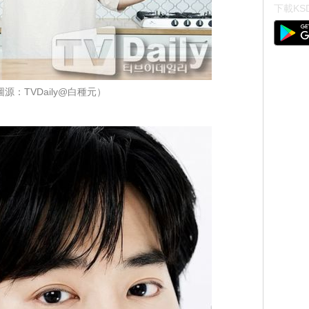
下載KSD
圖源：TVDaily@白種元）