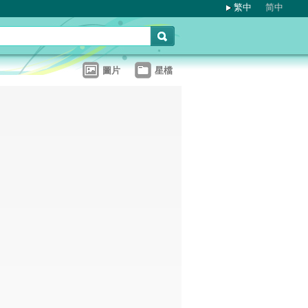
繁中
简中
圖片
星檔