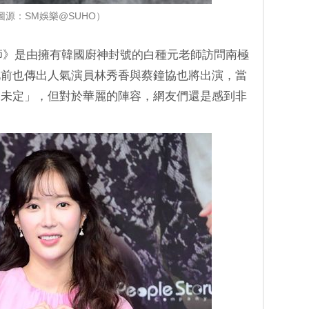
圖源：SM娛樂@SUHO）
師》是由擁有韓國廚神封號的白種元老師訪問南極
此前也傳出人氣演員林秀香與蔡鐘協也將出演，當
切未定」，但對於華麗的陣容，網友們還是感到非