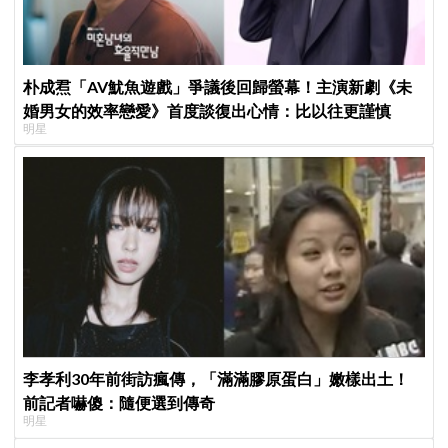
朴成焄「AV魷魚遊戲」爭議後回歸螢幕！主演新劇《未
婚男女的效率戀愛》首度談復出心情：比以往更謹慎
明星
李孝利30年前街訪瘋傳，「滿滿膠原蛋白」嫩樣出土！
前記者嚇傻：隨便選到傳奇
明星