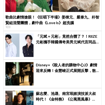
歌曲比劇情搶眼！《狂唱下半場》姜棟元、嚴泰九、朴智
賢組混聲團體，劇中曲《Love Is》超洗腦
電影
「元斌＋元彬」竟然合體了？！RIIZE
元彬攜手韓國傳奇美男元斌代言同品
牌，韓網瘋喊：兩個帥哥來了！
Disney+《殺人者的購物中心2》劇情
迎來反轉！金慧峻正式展開反擊，散
發「叔叔李棟旭」般強大氣場
蘇志燮、池晟、南宮珉掀演技派大叔
時代！《金特務》《公寓黑風暴》
《婚姻之後》收視、人氣雙爆發