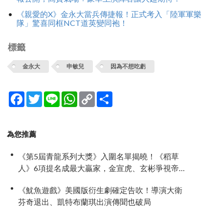
《親愛的X》金永大當兵傳捷報！正式考入「陸軍軍樂
隊」驚喜同框NCT道英變同袍！
標籤
金永大
申敏兒
因為不想吃虧
Facebook
Twitter
Line
WhatsApp
Copy
分
Link
享
為您推薦
《第5屆青龍系列大獎》入圍名單揭曉！《稻草
人》6項提名成最大贏家，金宣虎、玄彬爭視帝，
高胤禎、金高銀角逐視后！
《魷魚遊戲》美國版衍生劇確定告吹！導演大衛
芬奇退出、凱特布蘭琪出演傳聞也破局