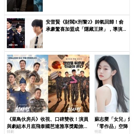
安普賢《財閥X刑警2》帥氣回歸！俞
承豪驚喜加盟成「隱藏王牌」，導演
笑曝：太有存在感決定提前登場
《菜鳥伙房兵》收視、口碑雙收！演員
蘇志燮「女兒」爆
與劇組本月底飛泰國芭達雅享獎勵旅
「零作品」空降《
韓劇
明星
行，慶祝亮眼成績
片被挖出網驚呆：