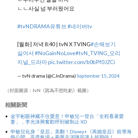
ㄴㄴ사실 넘 부러웠어요
#tvNDRAMA유튜브
#네이버tv
[월화] 저녁 8:40 | tvN X TVING
#손해보기
싫어서
#NoGainNoLove
#tvN_TVING_오리
지널_드라마
pic.twitter.com/b0bPf0JZCi
— tvN drama (@CJnDrama)
September 15, 2024
（封面圖源：tvN《因為不想吃虧》截圖）
相關新聞
金宇彬眼神藏不住愛意！申敏兒一登台「全程看著愛
妻」，李光洙興奮歡呼到被制止 XD
申敏兒化身「皇后」美翻！Disney+《再婚皇后》前導海
報公開，高貴氣場＋豪華主演陣容讓人超期待！