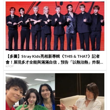
【多圖】Stray Kids亮相新專輯《THIS & THAT》記者
會！展現多才全能與滿滿自信，預告「以熱治熱」炸裂夏
KPOP
日音樂圈