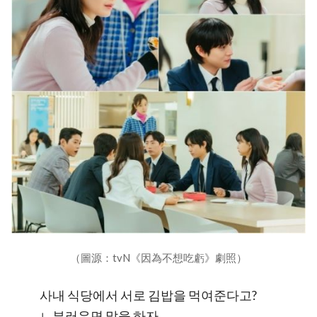
（圖源：tvN《因為不想吃虧》劇照）
사내 식당에서 서로 김밥을 먹여준다고?
ㄴ부러우면 말을 하자