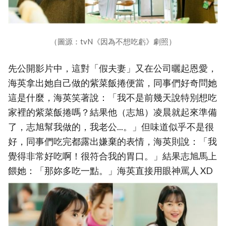
（圖源：tvN《因為不想吃虧》劇照）
先公開影片中，這對「假夫妻」又在公司曬起恩愛，
海英拿出她自己做的紫菜飯捲便當，同事們好奇問她
這是什麼，海英笑著說：「我不是前幾天說特別想吃
家裡的紫菜飯捲嗎？結果他（志旭）凌晨就起來準備
了，志旭幫我做的，我老公...。」但味道似乎不是很
好，同事們吃完都露出嫌棄的表情，海英則說：「我
覺得非常好吃啊！很符合我的胃口。」結果志旭馬上
餵她：「那妳多吃一點。」海英直接用眼神罵人 XD