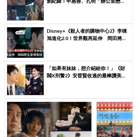
創紀錄！申惠善、孔明「辦公室戀
情」修成正果，結尾「十指緊扣」甜
到蛀牙
Disney+《殺人者的購物中心2》李棟
旭進化2.0！世界觀再延伸 岡田將生
登場竟殺了「他」
「如果有妹妹，想介紹給你！」《財
閥X刑警2》安普賢收過的最棒讚美，
連哥哥們都認證的好品格～