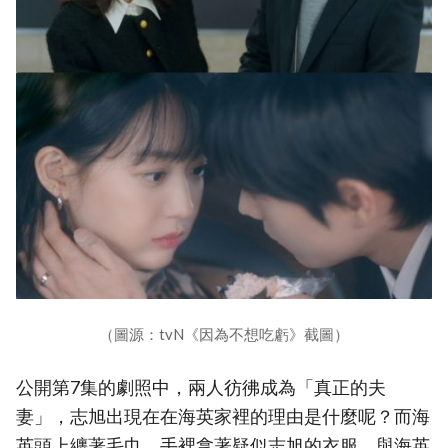
（圖源：tvN《因為不想吃虧》截圖）
公開第7集的劇照中，兩人彷彿成為「真正的夫
妻」，志旭出現在在海英家裡的理由是什麼呢？而海
英頭上纏著毛巾，手裡拿著疑似志旭的衣服，與海英