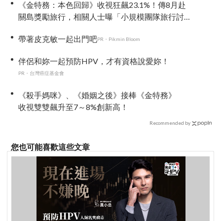
《金特務：本色回歸》收視狂飆23.1%！傳8月赴
關島獎勵旅行，相關人士曝「小規模團隊旅行討
論中」
帶著皮克敏一起出門吧
PR・Pikmin Bloom
伴侶和妳一起預防HPV，才有資格說愛妳！
PR・台灣癌症基金會
《殺手媽咪》、《婚姻之後》接棒《金特務》
收視雙雙飆升至7～8%創新高！
Recommended by
您也可能喜歡這些文章