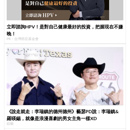
立即諮詢HPV！是對自己健康最好的投資，把握現在不嫌
晚！
PR・台灣癌症基金會
《說走就走：李瑞鎮的德州德州》藝瑟PD說：李瑞鎮&
羅暎錫，就像是浪漫喜劇的男女主角一樣XD
綜藝