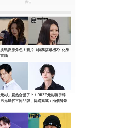
廣告
挑戰反派角色！新片《特務搞飛機2》化身
團首腦
元彬」竟然合體了？！RIIZE元彬攜手韓
美男元斌代言同品牌，韓網瘋喊：兩個帥哥