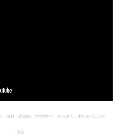
 請勿抄襲、轉載、改寫或引述本站內容。如有違者，本站將予以追究
廣告