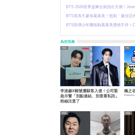
BTS 2026世界盃舞台裝拍出天價！Ji
BTS宣布不參加葛萊美！抵制「最佳亞
BTS防彈少年團抵制葛萊美獎燒不停！
為您推薦
明星
李浚赫X帳號遭駭客入侵！公司緊
楓之谷
Maplestor
急示警「別點連結、別查看私訊」
粉絲注意了
明星
明星