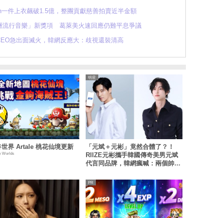
min一件上衣飆破1.5億，整團貢獻慈善拍賣近半金額
洲流行音樂」新獎項 葛萊美火速回應仍難平息爭議
CEO急出面滅火，韓網反應大：歧視還裝清高
明星
世界 Artale 桃花仙境更新
「元斌＋元彬」竟然合體了？！
y Worlds
RIIZE元彬攜手韓國傳奇美男元斌
代言同品牌，韓網瘋喊：兩個帥哥
來了！