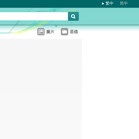
繁中
简中
圖片
星檔