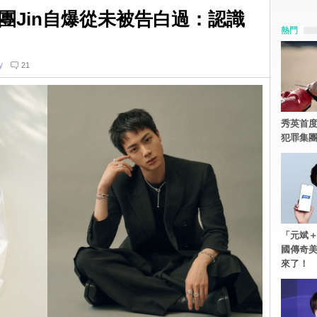
團Jin自爆從未被告白過：認識
熱門
y
21
秀英首度
犯罪集
「元斌＋
國傳奇
來了！