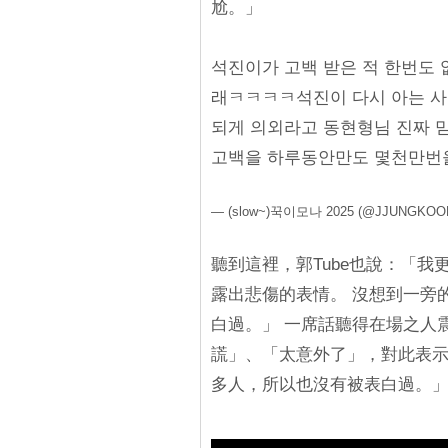
尬。」
석진이가 고백 받은 적 한번도 
래ㅋㅋㅋㅋ석진이 다시 아는 사
되게 의외라고 동현형님 진짜 
고백을 하루동안만도 몇천만번
— (slow~)꾹이모나 2025 (@JJUNGKOO
聽到這裡，郭Tube也說：「
露出悲傷的表情。 沒想到一旁
白過。」 一席話聽得在場之人
謊」、「太意外了」，對此表示
多人，所以也沒有被表白過。