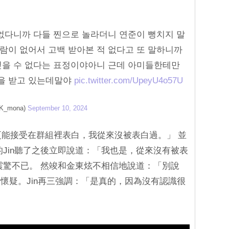
없다니까 다들 찐으로 놀라더니 연준이 뻥치지 말
람이 없어서 고백 받아본 적 없다고 또 말하니까
믿을 수 없다는 표정이야아니 근데 아미들한테만
을 받고 있는데말야
pic.twitter.com/UpeyU4o57U
K_mona)
September 10, 2024
我更能接受在群組裡表白，我從來沒被表白過。」 並
的Jin聽了之後立即說道：「我也是，從來沒有被表
震驚不已。 然竣和金東炫不相信地說道：「別說
懷疑。Jin再三強調：「是真的，因為沒有認識很
」