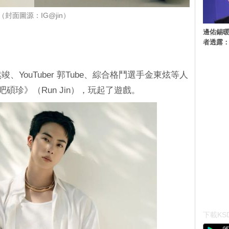
（封面圖源：IG@jin）
邊佑錫
者透露
竣、YouTuber 郭Tube、綜合格鬥選手金東炫等人
吧碩珍》（Run Jin），玩起了遊戲。
下載KSD