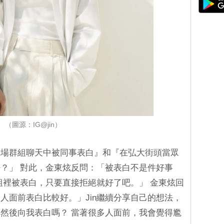
（圖源：IG@jin）
職場群組聊天中被同事表白』和『在弘大街頭當眾
？」 對此，金東炫反問：「被表白不是件好事
群組裡被表白，只要直接拒絕就好了吧。」 金東炫回
人面前表白比較好。」Jin繼續分享自己的想法，
然後向我表白嗎？ 當著很多人面前，我會覺得尷