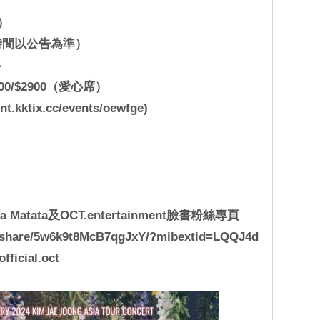
）
時間以公告為準）
心
800/$2900（愛心席）
.kktix.cc/events/oewfge)
atata及OCT.entertainment臉書粉絲專頁
/share/5w6k9t8McB7qgJxY/?mibextid=LQQJ4d
fficial.oct