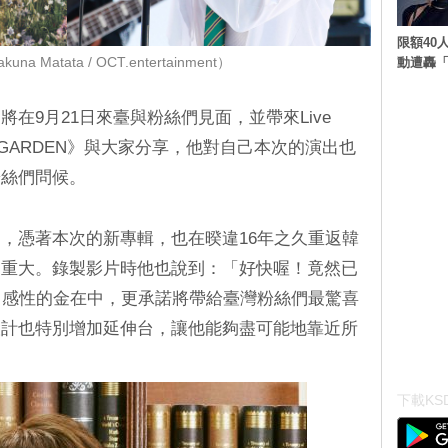
限額40人
動遭轟「
a Matata / OCT.entertainment）
在9月21日來臺與粉絲們見面，並帶來Live
R GARDEN》與大家分享，他對自己本次的演出也
粉絲們問候。
，憑著本次的新專輯，也在暌違16年之久重返韓
當重大。錄製影片時他也說到：「好快喔！竟然已
」感性的金在中，更承諾將帶給臺灣粉絲們最驚喜
設計也特別增加延伸台，讓他能夠盡可能地靠近所
下載KSD