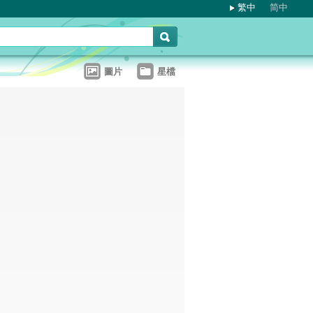
繁中
简中
圖片
星檔