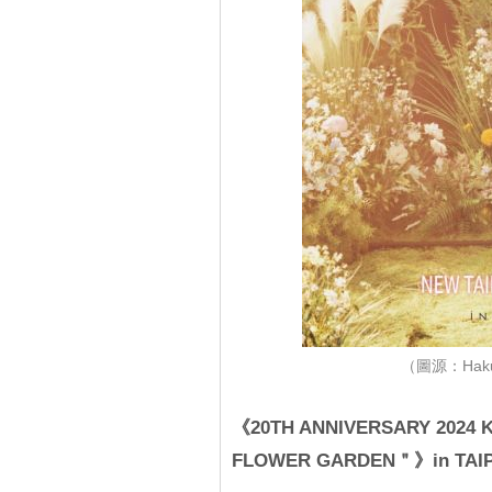
（圖源：Hakuna
《20TH ANNIVERSARY 2024 
FLOWER GARDEN＂》in TAIP