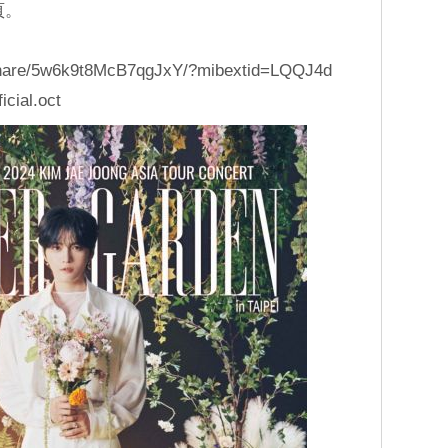
頁。
share/5w6k9t8McB7qgJxY/?mibextid=LQQJ4d
cial.oct