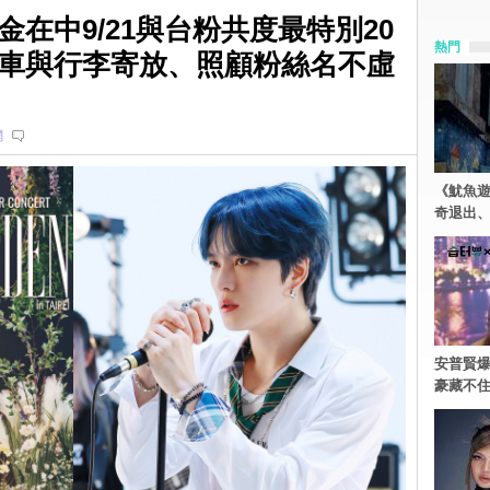
在中9/21與台粉共度最特別20
熱門
車與行李寄放、照顧粉絲名不虛
網
《魷魚
奇退出
安普賢爆
豪藏不