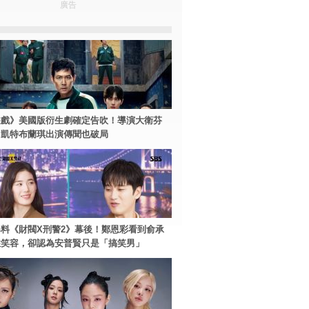
廣告
遊戲》美國版衍生劇確定告吹！導演大衛芬
、凱特布蘭琪出演傳聞也破局
料《財閥X刑警2》幕後！鄭恩彩看到俞承
住笑容，卻認為安普賢只是「搞笑男」