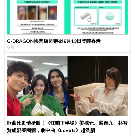
G-DRAGON快閃店 即將於8月13日登陸香港
明星
歌曲比劇情搶眼！《狂唱下半場》姜棟元、嚴泰九、朴智
賢組混聲團體，劇中曲《Love Is》超洗腦