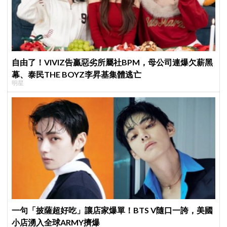
自由了！VIVIZ告贏惡劣所屬社BPM，母公司連爆欠薪黑
幕、泰民THE BOYZ李昇基集體逃亡
明星
一句「披薩超好吃」讓店家爆單！BTS V隨口一誇，美國
小店湧入全球ARMY擠爆