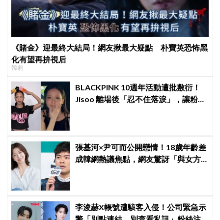
《賭金》迎最終大結局！網友揪最大疑點 朴寶英恐怖黑
化有望再拚視后
韓劇
BLACKPINK 10週年活動遭批敷衍！
Jisoo 離場後「忍不住落淚」，讓粉絲
看了好心疼
張基河×尹可而公開戀情！18歲年齡差
成韓網熱議焦點，網友驚訝「與女方
媽媽僅差5歲」
李浚赫X帳號遭駭客入侵！公司緊急示
警「別點連結、別查看私訊」粉絲注