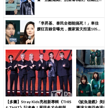
意了
「李昇基、泰民全都能搞死！」車佳
媛狂言錄音曝光，搬家當天拒退105億
保證金、糾紛再升級
【多圖】Stray Kids亮相新專輯《THIS
《魷魚遊戲》美國
& THAT》記者會！展現多才全能與滿
導演大衛芬奇退出