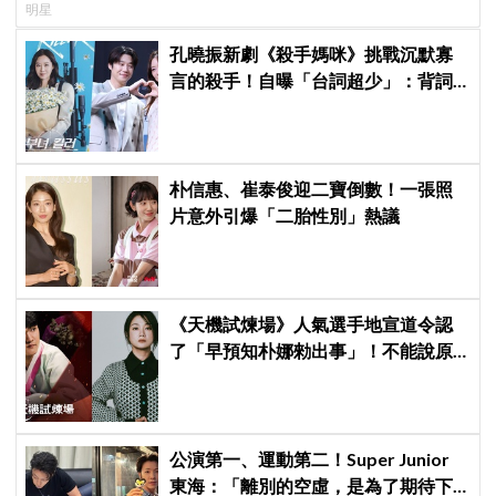
明星
孔曉振新劇《殺手媽咪》挑戰沉默寡
言的殺手！自曝「台詞超少」：背詞
壓力小很多XD
朴信惠、崔泰俊迎二寶倒數！一張照
片意外引爆「二胎性別」熱議
《天機試煉場》人氣選手地宣道令認
了「早預知朴娜勑出事」！不能說原
因曝光，結局預言大曝光
公演第一、運動第二！Super Junior
東海：「離別的空虛，是為了期待下