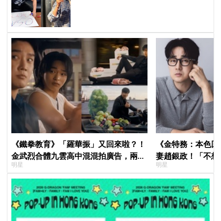
次再見」
《鐵拳教育》「羅華振」又回來啦？！
《金特務：本色回
金武烈合體九雲高中混混拍廣告，兩人
妻趙銀政！「不想
明星
明星
嚇壞反應笑翻劇迷：根本番外篇！
一句話展現滿滿尊