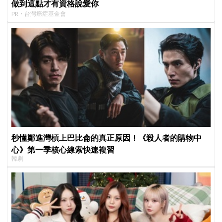
做到這點才有資格說愛你
PR・台灣癌症基金會
秒懂鄭進灣槓上巴比侖的真正原因！《殺人者的購物中
心》第一季核心線索快速複習
韓劇