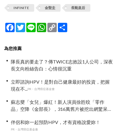
INFINITE
金聖圭
長靴皇后
Facebook
Twitter
Line
WhatsApp
Copy
分
Link
享
為您推薦
隊長真的要走了？傳TWICE志效設1人公司，深夜
長文向粉絲告白：心情很沉重
立即諮詢HPV！是對自己健康最好的投資，把握
現在不...
PR・台灣癌症基金會
蘇志燮「女兒」爆紅！新人演員徐貹旼「零作
品」空降《金部長》，316萬舊片被挖出網驚呆：
星味藏不住！
伴侶和妳一起預防HPV，才有資格說愛妳！
PR・台灣癌症基金會