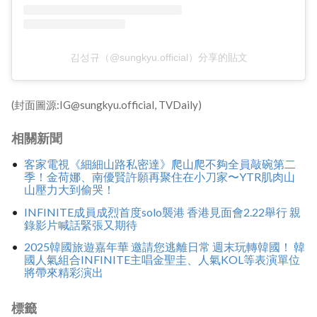
김성규（@sungkyu.official）分享的貼文
(封面圖源:IG@sungkyu.official, TVDaily)
相關新聞
客家電視《細細山路私密達》爬山爬不夠全員敲碗第二
季！金荷娜、南優賢許願再聚住在小刀家〜YTR肌肉山
山壓力大到偷哭！
INFINITE成員成烈首度solo襲港 香港見面會2.22舉行 親
錄影片喊話緊張又期待
2025韓國旅遊嘉年華 邀請您逃離日常 週末玩轉韓國！ 韓
國人氣組合INFINITE主唱金聖圭、人氣KOL等表演單位
將帶來精彩演出
標籤