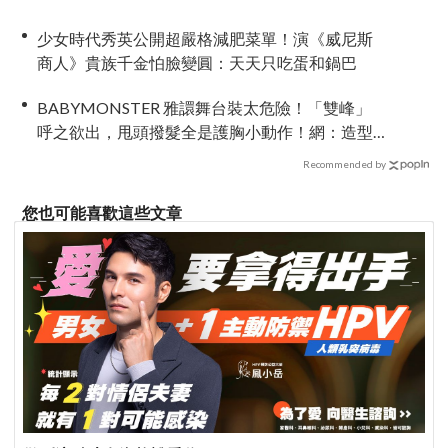
少女時代秀英公開超嚴格減肥菜單！演《威尼斯
商人》貴族千金怕臉變圓：天天只吃蛋和鍋巴
BABYMONSTER 雅譞舞台裝太危險！「雙峰」
呼之欲出，甩頭撥髮全是護胸小動作！網：造型
師出來謝罪
Recommended by
您也可能喜歡這些文章