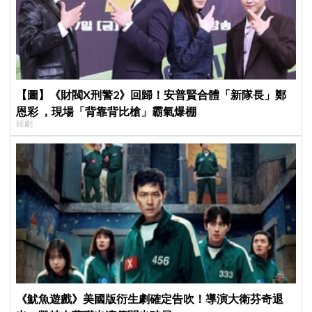
【圖】《財閥X刑警2》回歸！安普賢合體「新隊長」鄭
恩彩 ，現場「背靠背比槍」霸氣爆棚
韓劇
《魷魚遊戲》美國版衍生劇確定告吹！導演大衛芬奇退