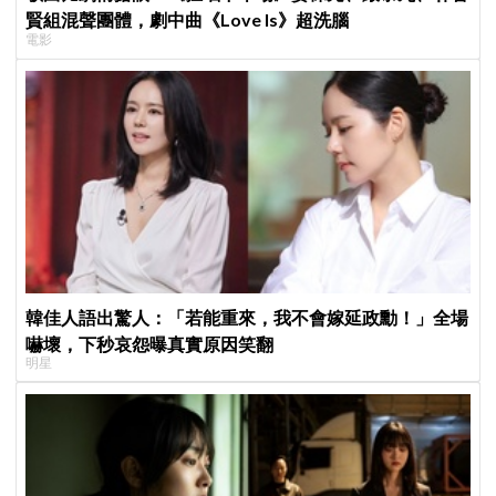
賢組混聲團體，劇中曲《Love Is》超洗腦
電影
韓佳人語出驚人：「若能重來，我不會嫁延政勳！」全場
嚇壞，下秒哀怨曝真實原因笑翻
明星