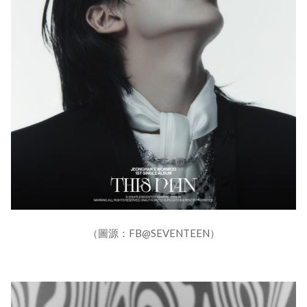
（圖源：FB@SEVENTEEN）