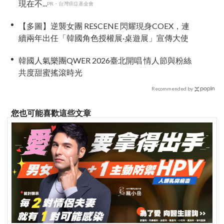
現在不...
PR・台灣癌症基金會
【多圖】逆襲女團 RESCENE 閃耀現身COEX，連
續兩年出任「韓國角色授權展·桌遊展」宣傳大使
韓國人氣樂團QWER 2026臺北開唱 情人節與粉絲
共度甜蜜搖滾時光
Recommended by
您也可能喜歡這些文章