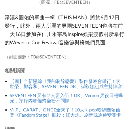
（圖源：FB@SEVENTEEN）
淨漢&圓佑的單曲一輯《THIS MAN》將於6月17日
發行，此外，兩人所屬的男團SEVENTEEN也將在前
一天16日參加在仁川永宗島Inspire娛樂渡假村所舉行
的Weverse Con Festival音樂節與粉絲們見面。
（封面圖源：FB@SEVENTEEN）
相關新聞
【圖】全新戀綜《我的剩餘戀愛》製作發表會舉行！李
世榮、鄭容和、SEVENTEEN DK、崔叡娜組成主持陣容
SEVENTEEN 又有 2 人要入伍！DK、Vernon 兵役日程曝
光，預錄內容備齊寵粉不間斷
V.I.P、CARAT、ONCE全來了！10大K-pop粉絲團領袖
登《Fandom Stage》廝殺：扛大炮、刷音源通通變關卡