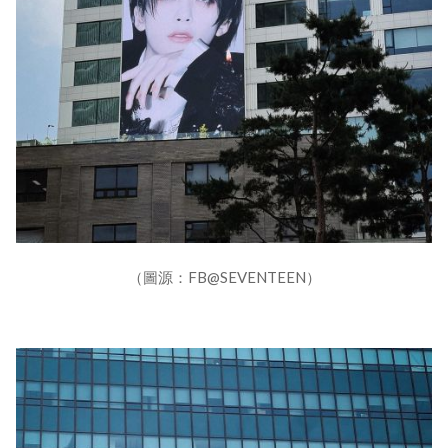
（圖源：FB@SEVENTEEN）