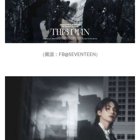
（圖源：FB@SEVENTEEN）