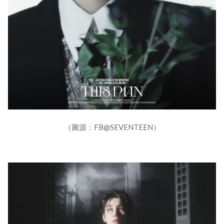
（圖源：FB@SEVENTEEN）