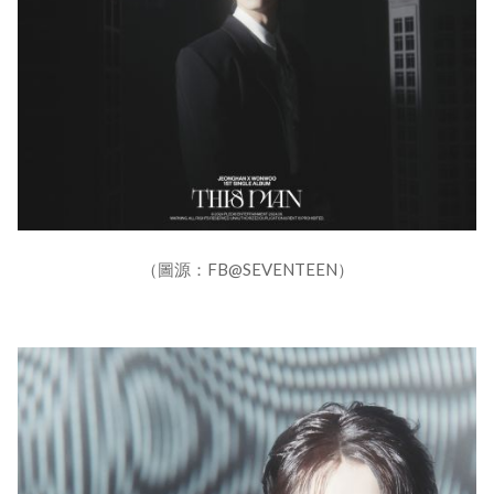
（圖源：FB@SEVENTEEN）