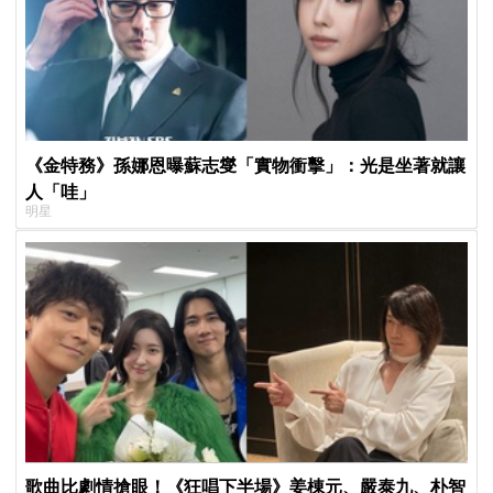
《金特務》孫娜恩曝蘇志燮「實物衝擊」：光是坐著就讓
人「哇」
明星
歌曲比劇情搶眼！《狂唱下半場》姜棟元、嚴泰九、朴智