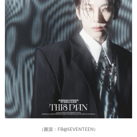
（圖源：FB@SEVENTEEN）