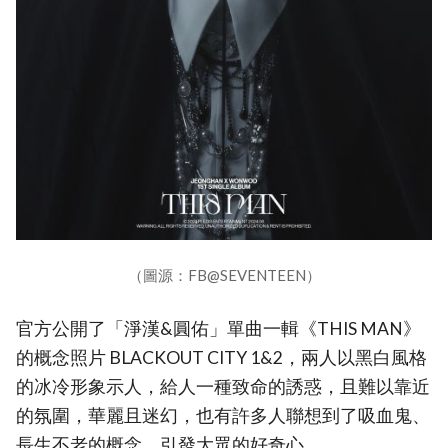
（圖源：FB@SEVENTEEN）
官方公開了「淨漢&圓佑」單曲一輯《THIS MAN》
的概念照片 BLACKOUT CITY 1&2，兩人以黑白風格
的冰冷形象示人，給人一種致命的誘惑，且難以靠近
的氛圍，華麗且迷幻，也有許多人聯想到了吸血鬼、
長生不老的概念，引發大眾的好奇心。