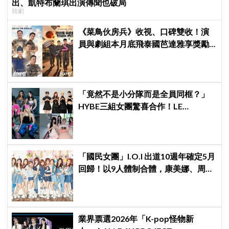
出、凱特布蘭琪出演傳聞也破局
韓劇
《菜鳥伙房兵》收視、口碑雙收！演
員與劇組本月底飛泰國芭達雅享獎勵
旅行，慶祝亮眼成績
「竟然不是小分隊而是全員同框？」
HYBE三組女團驚喜合作！LE
SSERAFIM × ILLIT × KATSEYE合作曲
12日公開＋打歌確定！
「國民女團」I.O.I 出道10週年確定5月
回歸！以9人體制合體，康美娜、周潔
瓊因行程缺席
業界票選2026年「K-pop怪物新