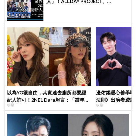
人」！ALLDAY PROJECT、
CORTIS、Hearts2Hearts稱霸名單
以為YG很自由，其實連去廁所都要經
邊佑錫暖心善舉曝
紀人許可！2NE1 Dara坦言：「當年超
法則》出演者透露
明星
明星
羨慕少女時代」
患者順利完成治療