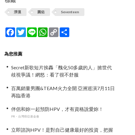
標籤
淨漢
圓佑
Seventeen
Facebook
Twitter
Line
WhatsApp
Copy
分
Link
享
為您推薦
Secret新歌短片挨轟「醜化50多歲的人」掀世代
歧視爭議！網怒：看了很不舒服
百萬銷量男團&TEAM火力全開 亞洲巡演7月11日
再臨香港
伴侶和妳一起預防HPV，才有資格說愛妳！
PR・台灣癌症基金會
立即諮詢HPV！是對自己健康最好的投資，把握