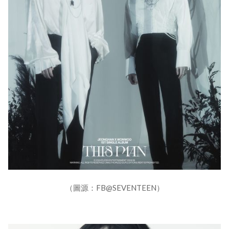
（圖源：FB@SEVENTEEN）