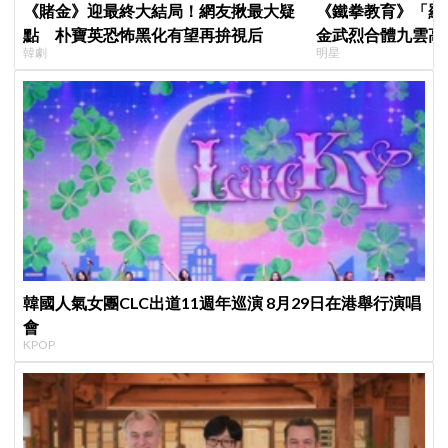
《賭金》迎最終大結局！網友揪最大疑
《鐵拳教育》「羅
點 朴寶英恐怖黑化有望再拚視后
金武烈合體九雲高
韓劇
明星
嚇壞反應笑翻劇迷
韓國人氣女團CLC出道11週年巡演 8月29日在港舉行演唱
會
KPOP