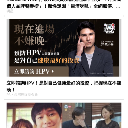
個人品牌聲譽榜」！魔性迷因「巨濟呀吼」全網瘋傳、逆
明星
襲Melon第一
立即諮詢HPV！是對自己健康最好的投資，把握現在不嫌
晚！
PR・台灣癌症基金會