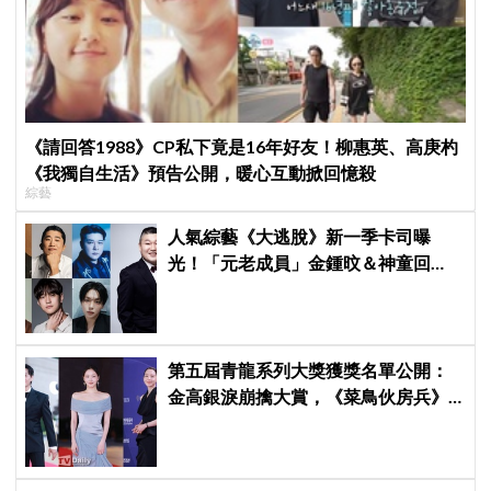
《請回答1988》CP私下竟是16年好友！柳惠英、高庚杓
《我獨自生活》預告公開，暖心互動掀回憶殺
綜藝
人氣綜藝《大逃脫》新一季卡司曝
光！「元老成員」金鍾旼＆神童回
歸，SEVENTEEN 勝寛驚喜加盟，姜
鎬童缺席成最大焦點
第五屆青龍系列大獎獲獎名單公開：
金高銀淚崩擒大賞，《菜鳥伙房兵》
成最大贏家