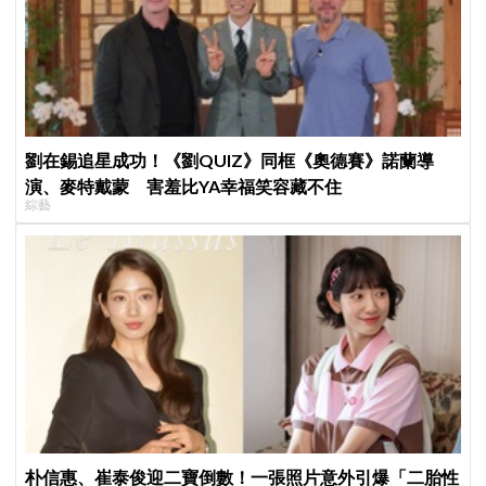
劉在錫追星成功！《劉QUIZ》同框《奧德賽》諾蘭導
演、麥特戴蒙 害羞比YA幸福笑容藏不住
綜藝
朴信惠、崔泰俊迎二寶倒數！一張照片意外引爆「二胎性