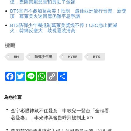
億，整團貢獻慈善拍賣近半金額
BTS宣布不參加葛萊美！抵制「最佳亞洲流行音樂」新獎
項 葛萊美火速回應仍難平息爭議
BTS防彈少年團抵制葛萊美獎燒不停！CEO急出面滅
火，韓網反應大：歧視還裝清高
標籤
JIN
防彈少年團
HYBE
BTS
Facebook
Twitter
Line
WhatsApp
Copy
分
Link
享
為您推薦
金宇彬眼神藏不住愛意！申敏兒一登台「全程看
著愛妻」，李光洙興奮歡呼到被制止 XD
李浚赫X帳號遭駭客入侵！公司緊急示警「別點連