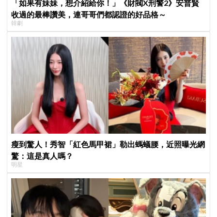
「如果有妹妹，想介紹給你！」《財閥X刑警2》安普賢
收過的最棒讚美，連哥哥們都認證的好品格～
韓劇
瘦到驚人！秀智「紅色馬甲裙」勒出螞蟻腰，近照曝光網
驚：這是真人嗎？
明星