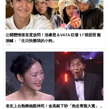
公開戀情後首度放閃！池睿恩＆VATA 狂發 17 張甜照 寵
溺喊：「生日快樂我的小狗」
明星
老友上台熱舞她眼神死！金高銀下秒「抱走青龍大賞」，