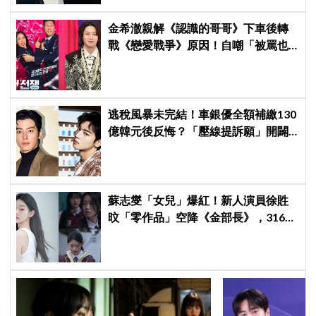
金希澈親解《認識的哥哥》下車後轉
戰《戀愛戰爭》原因！自嘲「被罵也
活該」：無法接受自己分心
逃稅風暴未完結！車銀優全額補繳130
億韓元後反悔？「壓線提訴願」開闢
稅務第二戰場
蘇志燮「女兒」爆紅！新人演員徐貹
旼「零作品」空降《金部長》，316萬
舊片被挖出網驚呆：星味藏不住！