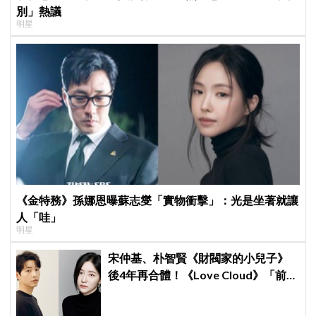
別」熱議
明星
《金特務》孫娜恩曝蘇志燮「實物衝擊」：光是坐著就讓
人「哇」
明星
宋仲基、朴智賢《財閥家的小兒子》
後4年再合體！《Love Cloud》「前任
見面就變天」設定超鬧