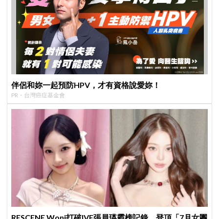
伴侶和妳一起預防HPV，才有資格說愛妳！
PR・台灣癌症基金會
RESCENE Woni打破IVE張員瑛霸榜記錄，登頂「7月女團