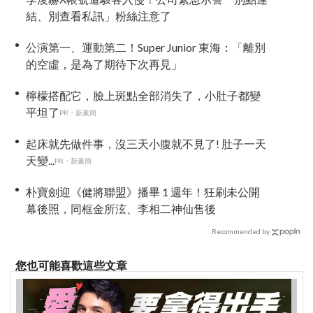
結、別查看私訊」粉絲注意了
公演第一、運動第二！Super Junior 東海：「離別
的空虛，是為了期待下次再見」
檸檬搭配它，臉上斑點全部消失了，小肚子都變
平坦了
PR・新素簡
起床就先做件事，沒三天小腹就不見了! 肚子一天
天變...
PR・新素簡
朴寶劍迎《健將聯盟》播畢 1 週年！狂刷未公開
幕後照，同框金所泫、李相二神仙售後
Recommended by
您也可能喜歡這些文章