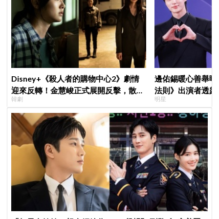
Disney+《殺人者的購物中心2》劇情
邊佑錫暖心善舉曝
迎來反轉！金慧峻正式展開反擊，散發
法則》出演者透露
韓劇
明星
「叔叔李棟旭」般強大氣場
患者順利完成治療