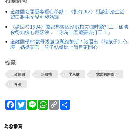
相關新聞
金鍾國公開愛妻暖心舉動！《劉QUIZ》甜談新婚生活
鬆口想生女兒引發熱議
《請回答1994》閔都凞曾因沒戲拍去咖啡廳打工，孫浩
俊得知後心疼落淚：「你為什麼還要去打工？」
金鍾國帶80歲母親遊拉斯維加斯！談退出《熊孩子》心
境 媽媽直言：兒子結婚比上節目更開心
標籤
金鍾國
許卿煥
李東健
我家的熊孩子
希澈
Facebook
Twitter
Line
WhatsApp
Copy
分
Link
享
為您推薦