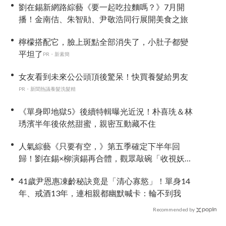
劉在錫新網路綜藝《要一起吃拉麵嗎？》7月開
播！金南佶、朱智勛、尹敬浩同行展開美食之旅
檸檬搭配它，臉上斑點全部消失了，小肚子都變
平坦了
PR・新素簡
女友看到未來公公頭頂後驚呆！快買養髮給男友
PR・新聞熱議養髮洗髮精
《單身即地獄5》後續特輯曝光近況！朴喜珗＆林
琇濱半年後依然甜蜜，親密互動藏不住
人氣綜藝《只要有空，》第五季確定下半年回
歸！劉在錫×柳演錫再合體，觀眾敲碗「收視妖
精」車太鉉再次登場 XD
41歲尹恩惠凍齡秘訣竟是「清心寡慾」！單身14
年、戒酒13年，連相親都幽默喊卡：輪不到我
Recommended by