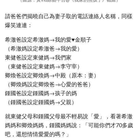
請爸爸們揭曉自己為妻子取的電話連絡人名稱，同樣
爆笑連連：
希澈爸設定希澈媽→我的愛♥金順子
（希澈媽設定希澈爸→我的愛）
東健爸設定東健媽→我們家
（東健爸設定東健媽→李守宰）
卿煥爸設定卿煥媽→中殿（原本：妻）
（卿煥媽設定卿煥爸→心愛的爸爸）
鍾國爸設定鍾國媽→孩子的媽
（鍾國爸設定鍾國媽→父親）
就東健父母和鍾國父母最不輕易說「愛」，看著希澈
媽媽和卿煥媽媽，鍾國媽媽說：「可能你們才70多歲
吧，還想情情愛愛的嗎？」