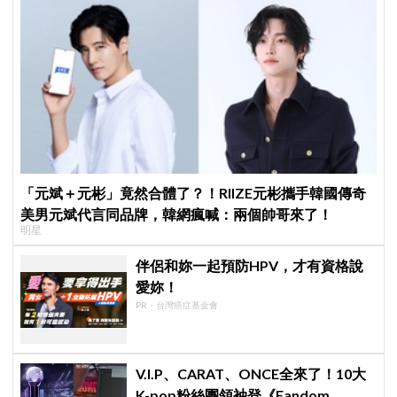
「元斌＋元彬」竟然合體了？！RIIZE元彬攜手韓國傳奇
美男元斌代言同品牌，韓網瘋喊：兩個帥哥來了！
明星
伴侶和妳一起預防HPV，才有資格說
愛妳！
PR・台灣癌症基金會
V.I.P、CARAT、ONCE全來了！10大
K-pop粉絲團領袖登《Fandom