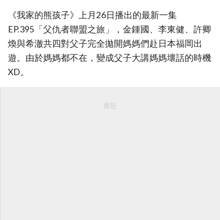
《我家的熊孩子》上月26日播出的最新一集
EP.395「父仇者聯盟之旅」，金鍾國、李東健、許卿
煥與希澈共四對父子完全拋開媽媽們赴日本福岡出
遊。由於媽媽都不在，變成父子大講媽媽壞話的時機
XD。
廣告