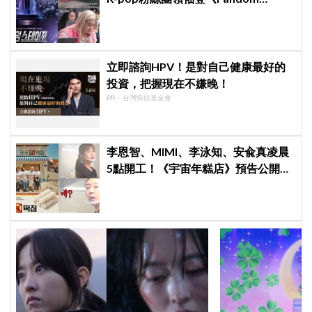
Stage》廝殺：扛大炮、刷音源通通變
關卡
立即諮詢HPV！是對自己健康最好的
投資，把握現在不嫌晚！
PR・台灣癌症基金會
李恩智、MIMI、李泳知、安兪真凌晨
5點開工！《宇宙年糕店》預告公開，
網友笑喊：「難得看到兪真這麼安
靜」