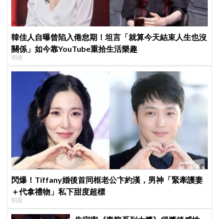
韓佳人自曝曾陷入倦怠期！坦言「就算今天結束人生也沒
關係」如今靠YouTube重拾生活樂趣
明星
閃爆！Tiffany婚後首同框老公卞約漢，男神「緊牽護妻
＋代拿禮物」私下甜度超標
明星