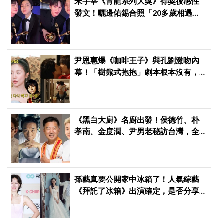
朱宇宰《青龍系列大獎》得獎後感性
發文！曬邊佑錫合照「20多歲相遇，
如今一起站上頒獎舞台」
尹恩惠爆《咖啡王子》與孔劉激吻內
幕！「樹熊式抱抱」劇本根本沒有，
羞認最想重拍《宮野蠻王妃》：當年
連鏡頭在哪都不知道
《黑白大廚》名廚出發！侯德竹、朴
孝南、金度潤、尹男老秘訪台灣，全
新網綜《做料理的爺爺們》4 月首播
孫藝真要公開家中冰箱了！人氣綜藝
《拜託了冰箱》出演確定，是否分享
與玄彬婚後日常掀期待