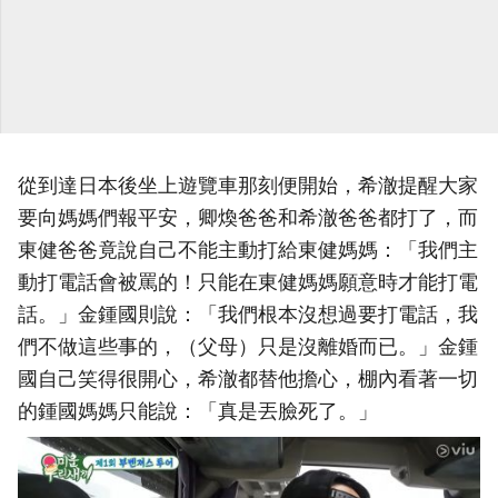
從到達日本後坐上遊覽車那刻便開始，希澈提醒大家
要向媽媽們報平安，卿煥爸爸和希澈爸爸都打了，而
東健爸爸竟說自己不能主動打給東健媽媽：「我們主
動打電話會被罵的！只能在東健媽媽願意時才能打電
話。」金鍾國則說：「我們根本沒想過要打電話，我
們不做這些事的，（父母）只是沒離婚而已。」金鍾
國自己笑得很開心，希澈都替他擔心，棚內看著一切
的鍾國媽媽只能說：「真是丟臉死了。」