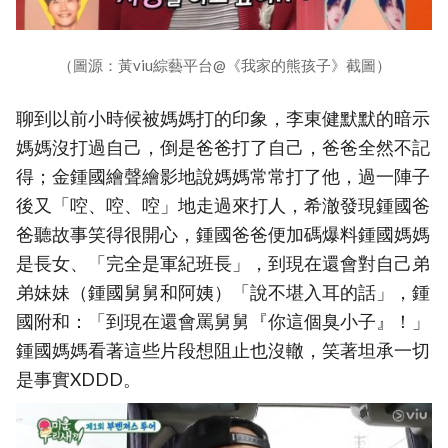
（圖源：黃viu綜藝平台@《我家的熊孩子》截圖）
聊到以前小時候被媽媽打的印象，李東健默默的暗示
媽媽沒打過自己，倒是爸爸打了自己，爸爸全然不記
得；金鍾國繪聲繪影地說媽媽常常打了他，過一陣子
後又「啌、啌、啌」地走過來打人，希澈發現鍾國爸
爸聽故事笑得很開心，鍾國爸爸便加碼爆料鍾國媽媽
是長女、「完全是軍紀班長」，到現在還會對自己弟
弟妹妹（鍾國舅舅和阿姨）「說不堪入耳的話」，鍾
國附和：「到現在還會罵舅舅『你這個臭小子』！」
鍾國媽媽看著這些片段想阻止也沒轍，笑著坦承一切
是事實XDDD。