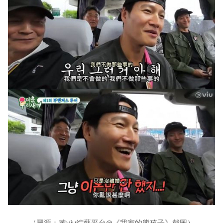
（圖源：黃viu綜藝平台@《我家的熊孩子》截圖）