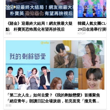
《賭金》迎最終大結局！網友揪最大疑
韓國人氣女團CLC出
點 朴寶英恐怖黑化有望再拚視后
29日在港舉行演唱
韓劇
KPOP
「第二次人生」如何去愛？《我的剩餘戀愛》首播聚焦
「絕症青年」朗讀日記全場淚崩，初見面竟「撞見舊
綜藝
識」！