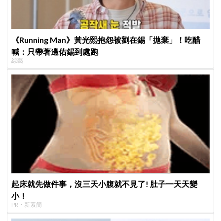
《Running Man》黃光熙抱怨被劉在錫「拋棄」！吃醋
喊：只帶著邊佑錫到處跑
綜藝
起床就先做件事，沒三天小腹就不見了! 肚子一天天變
小！
PR・新素簡