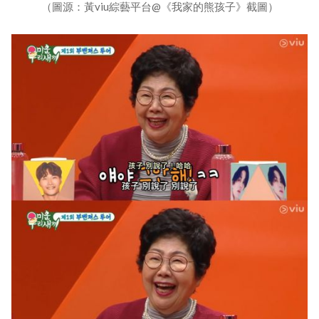
（圖源：黃viu綜藝平台@《我家的熊孩子》截圖）