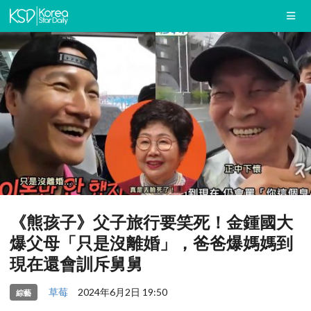
《熊孩子》父子旅行要笑死！金鍾國大
爆父母「只是沒離婚」，爸爸爆媽媽到
現在還會訓斥舅舅
草莓
2024年6月2日 19:50
綜藝