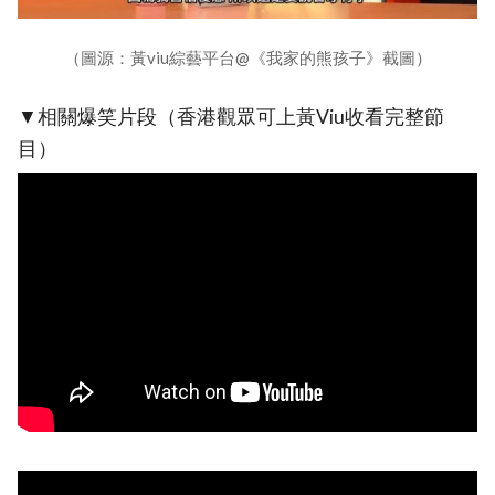
（圖源：黃viu綜藝平台@《我家的熊孩子》截圖）
▼相關爆笑片段（香港觀眾可上黃Viu收看完整節
目）