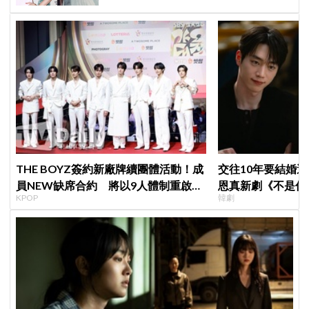
THE BOYZ簽約新廠牌續團體活動！成
交往10年要結婚
員NEW缺席合約 將以9人體制重啟新
恩真新劇《不是你
KPOP
韓劇
篇章
光，9月12日首播