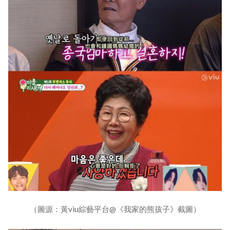
（圖源：黃viu綜藝平台@《我家的熊孩子》截圖）