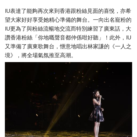
IU表達了能夠再次來到香港跟粉絲見面的喜悅，亦希
望大家好好享受她精心準備的舞台。一向出名寵粉的
IU更為了與粉絲流暢地交流而特別練習了廣東話，大
讚香港粉絲「你地嘅聲音都仲係咁好聽」！此外，IU
又準備了廣東歌舞台，愜意地唱出林家謙的《一人之
境》，將全場氣氛推至高潮。