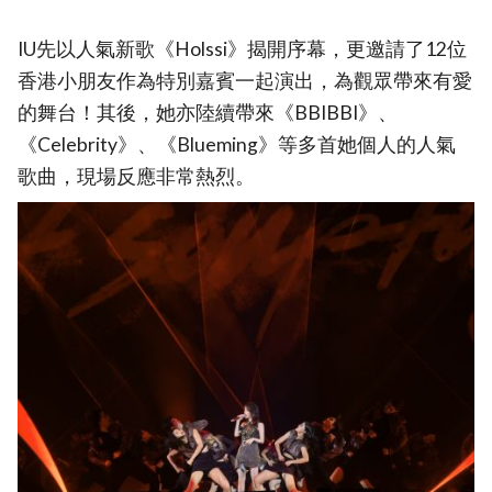
IU先以人氣新歌《Holssi》揭開序幕，更邀請了12位
香港小朋友作為特別嘉賓一起演出，為觀眾帶來有愛
的舞台！其後，她亦陸續帶來《BBIBBI》、
《Celebrity》、《Blueming》等多首她個人的人氣
歌曲，現場反應非常熱烈。