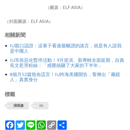
（圖源：ELF ASIA）
（封面圖源：ELF ASIA）
相關新聞
IU親口認證：這輩子看過最離譜的謠言，就是有人說我
是中國人
IU耳疾惡化暫停活動！9月巡演、新專輯全面延期，自責
長文惹哭粉絲：「感覺搞砸了大家的下半年」
8個月52篇致命謊言！IU跨海美國開告，誓揪出「藏鏡
人」真實身分
標籤
演唱會
IU
Facebook
Twitter
Line
WhatsApp
Copy
分
Link
享