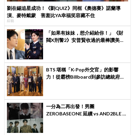
劉在錫追星成功！《劉QUIZ》同框《奧德賽》諾蘭導
演、麥特戴蒙 害羞比YA幸福笑容藏不住
綜藝
「如果有妹妹，想介紹給你！」《財
閥X刑警2》安普賢收過的最棒讚美，
連哥哥們都認證的好品格～
BTS 堪稱「K-Pop外交官」的影響
力！從霸榜Billboard到參訪總統府，
5萬人擠爆廣場迎接
一分為二再出發！男團
ZEROBASEONE 延續 vs AND2BLE 重
生，同門分裂「雙團對決」5月同時出
擊