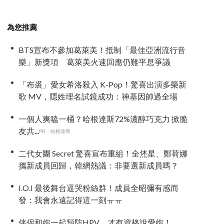
為您推薦
BTS宣布不參加葛萊美！抵制「最佳亞洲流行音
樂」新獎項 葛萊美火速回應仍難平息爭議
「布裘」愛女希洛殺入 K-Pop！驚喜出演多榮新
歌 MV，隱姓埋名試鏡成功：神基因帥過全場
一個人爽嗑一桶？哈根達斯72%濃醇巧克力 掀脆
友共...
PR・哈根達斯
二代女團 Secret 驚喜宣布重組！全烋星、鄭荷娜
攜新成員回歸，韓網熱議：非要選新成員嗎？
I.O.I 最後舞台逼哭粉絲群！成員全昭彌有感而
發：我會永遠記得這一刻ㅠㅠ
伴侶和妳一起預防HPV，才有資格說愛妳！