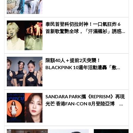
壓力小很多XD
泰民首登科切拉封神！一口氣狂炸 6
首新歌驚艷全球，「汗濕襯衫」誘惑
爆表、首位韓男 Solo 寫歷史
限額40人＋提前2天突襲！
BLACKPINK 10週年活動遭轟「敷
衍」，YG急證實：4人確定完全體出
席
SANDARA PARK攜《REPRISM》再現
光芒 香港FAN-CON 8月登陸亞博 用
音樂折射最真實的自己