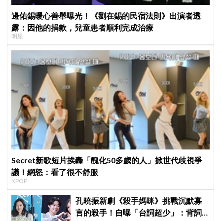
邊佑錫暖心善舉曝光！《劉在錫的民宿法則》出演者透
露：因他的捐款，兒童患者順利完成治療
明星
Secret新歌短片挨轟「醜化50多歲的人」掀世代歧視爭
議！網怒：看了很不舒服
KPOP
孔曉振新劇《殺手媽咪》挑戰沉默寡
言的殺手！自曝「台詞超少」：背詞