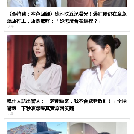
《金特務：本色回歸》徐貹旼近況曝光！爆紅後仍在章魚
燒店打工，店長驚呼：「妳怎麼會在這裡？」
明星
韓佳人語出驚人：「若能重來，我不會嫁延政勳！」全場
嚇壞，下秒哀怨曝真實原因笑翻
明星