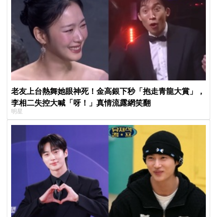
老友上台熱舞她眼神死！金高銀下秒「抱走青龍大賞」，
李相二失控大喊「呀！」真情流露網笑翻
明星