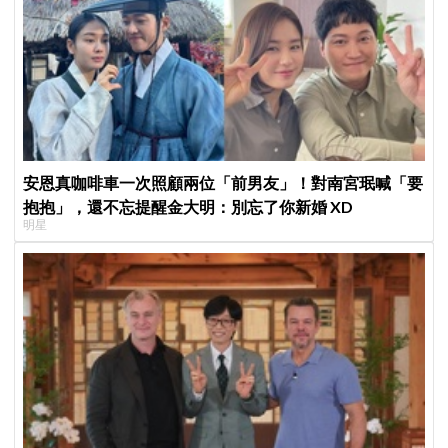
安恩真咖啡車一次照顧兩位「前男友」！對南宮珉喊「要
抱抱」，還不忘提醒金大明：別忘了你新婚 XD
明星