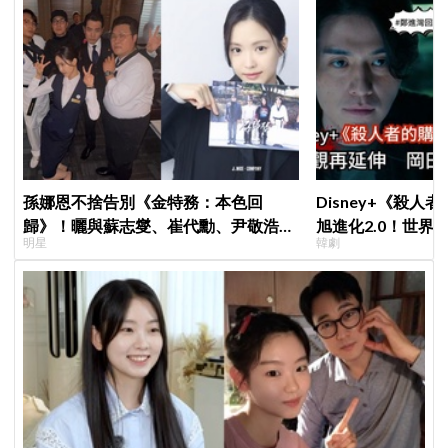
孫娜恩不捨告別《金特務：本色回
Disney+《殺人
歸》！曬與蘇志燮、崔代勳、尹敬浩、
旭進化2.0！世界
明星
韓劇
朱相昱暖心合照，感謝劇組與粉絲陪伴
登場竟殺了「他」