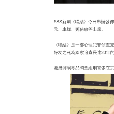
SBS新劇《聯結》今日舉辦發
元、車燁、鄭侑敏等出席。
《聯結》是一部心理犯罪偵查
好友之死為線索追查長達20年
池晟飾演毒品調查組刑警張在