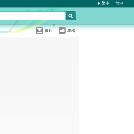
繁中
简中
圖片
星檔