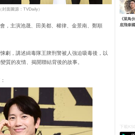
（封面圖源：TVDaily）
《菜鳥
底飛泰
佈會，主演池晟、田美都、權律、金景南、鄭順
驚悚劇，講述緝毒隊王牌刑警被人強迫吸毒後，以
的變質的友情、揭開聯結背後的故事。
京：
下載KSD