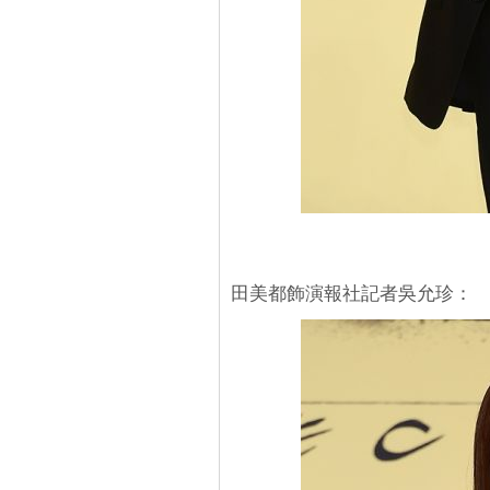
田美都飾演報社記者吳允珍：