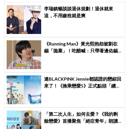
李瑞鎮暢談談退休規劃！退休就來
這，不用繳稅就是爽
《Running Man》黃光熙抱怨被劉在
錫「拋棄」！吃醋喊：只帶著邊佑錫
到處跑
連BLACKPINK Jennie都認證的戀綜回
來了！《換乘戀愛5》正式點頭「續
命」！網友：Jennie能不能當固定班
底
「第二次人生」如何去愛？《我的剩
餘戀愛》首播聚焦「絕症青年」朗讀
日記全場淚崩，初見面竟「撞見舊