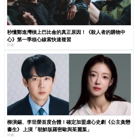
秒懂鄭進灣槓上巴比侖的真正原因！《殺人者的購物中
心》第一季核心線索快速複習
韓劇
柳演錫、李世榮首度合體！確定加盟虐心史劇《公主貪戀
書生》 上演「朝鮮版羅密歐與茱麗葉」
韓劇