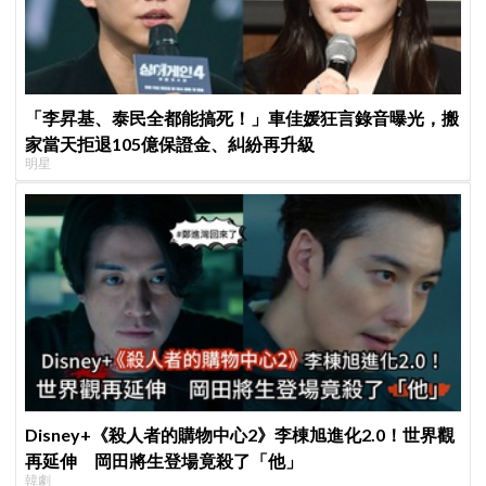
「李昇基、泰民全都能搞死！」車佳媛狂言錄音曝光，搬
家當天拒退105億保證金、糾紛再升級
明星
Disney+《殺人者的購物中心2》李棟旭進化2.0！世界觀
再延伸 岡田將生登場竟殺了「他」
韓劇