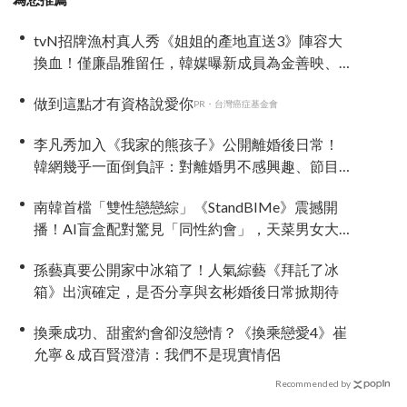
tvN招牌漁村真人秀《姐姐的產地直送3》陣容大
換血！僅廉晶雅留任，韓媒曝新成員為金善映、
盧允瑞、姜有皙
做到這點才有資格說愛你
PR・台灣癌症基金會
李凡秀加入《我家的熊孩子》公開離婚後日常！
韓網幾乎一面倒負評：對離婚男不感興趣、節目
可以廢了
南韓首檔「雙性戀戀綜」《StandBIMe》震撼開
播！AI盲盒配對驚見「同性約會」，天菜男女大
混戰：理想型撞衫了！
孫藝真要公開家中冰箱了！人氣綜藝《拜託了冰
箱》出演確定，是否分享與玄彬婚後日常掀期待
換乘成功、甜蜜約會卻沒戀情？《換乘戀愛4》崔
允寧＆成百賢澄清：我們不是現實情侶
Recommended by