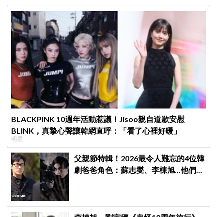
BLACKPINK 10週年活動惹議！Jisoo親自道歉安慰
BLINK，真摯心聲讓韓網直呼：「看了心裡好暖」
明星
父親節特輯！2026最令人難忘的4位韓
劇爸爸角色：蘇志燮、李棟旭...他們連
命都可以不要