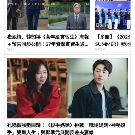
崔岷植、韓韶禧《高年級實習生》海報
【多圖】《2026 S
＋預告同步公開！37年資深實習生遇上
SUMMER》藍地毯
電影
KPOP
美女CEO
Velvet、Stray K
等愛豆登場
孔曉振強勢回歸！《殺手媽咪》挑戰「職場媽媽×神秘殺
手」雙重人生，與鄭準元展開反差夫妻線