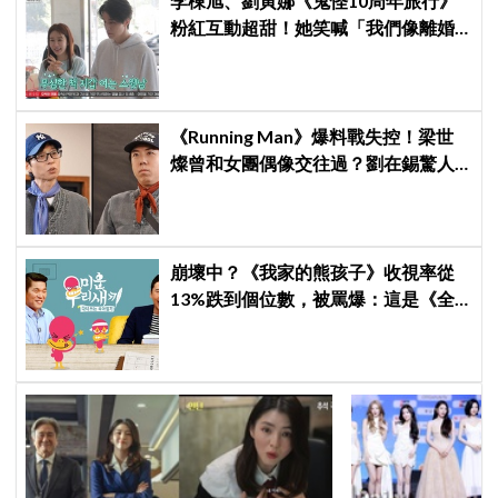
李棟旭、劉寅娜《鬼怪10周年旅行》
粉紅互動超甜！她笑喊「我們像離婚
多年的夫妻」
《Running Man》爆料戰失控！梁世
燦曾和女團偶像交往過？劉在錫驚人
提問讓他「精神崩潰」
崩壞中？《我家的熊孩子》收視率從
13%跌到個位數，被罵爆：這是《全
知干預視角》吧，快停播