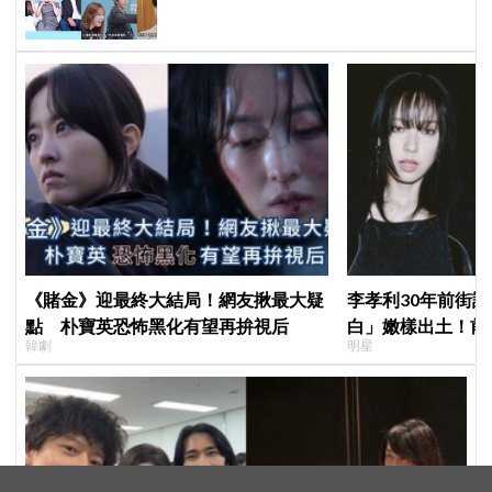
識」！
《賭金》迎最終大結局！網友揪最大疑
李孝利30年前街
點 朴寶英恐怖黑化有望再拚視后
白」嫩樣出土！前
韓劇
明星
傳奇