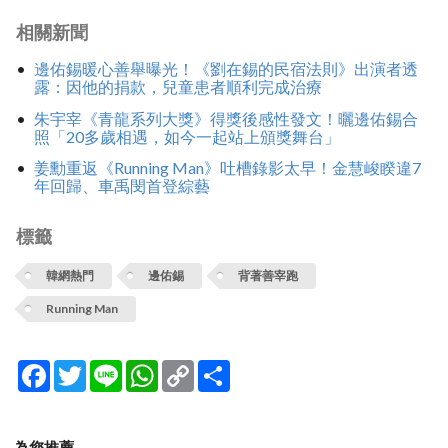
相關新聞
邊佑錫暖心善舉曝光！《劉在錫的民宿法則》出演者透
露：因他的捐款，兒童患者順利完成治療
朱宇宰《青龍系列大獎》得獎後感性發文！曬邊佑錫合
照「20多歲相遇，如今一起站上頒獎舞台」
姜勳重返《Running Man》吐槽錄影太早！金慧峻睽違7
年回歸、車禹閔首登綜藝
標籤
韓網熱門
邊佑錫
背著善宰跑
Running Man
Facebook
Twitter
Line
WhatsApp
Copy
分
Link
享
為您推薦