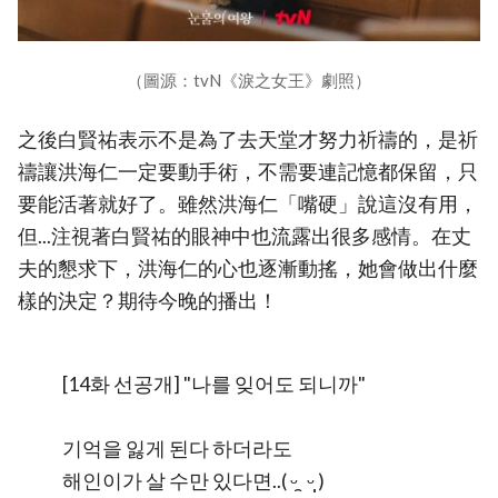
（圖源：tvN《淚之女王》劇照）
之後白賢祐表示不是為了去天堂才努力祈禱的，是祈
禱讓洪海仁一定要動手術，不需要連記憶都保留，只
要能活著就好了。雖然洪海仁「嘴硬」說這沒有用，
但...注視著白賢祐的眼神中也流露出很多感情。在丈
夫的懇求下，洪海仁的心也逐漸動搖，她會做出什麼
樣的決定？期待今晚的播出！
[14화 선공개] "나를 잊어도 되니까"
기억을 잃게 된다 하더라도
해인이가 살 수만 있다면..( ᵕ ̯ ᵕ̩̩ )