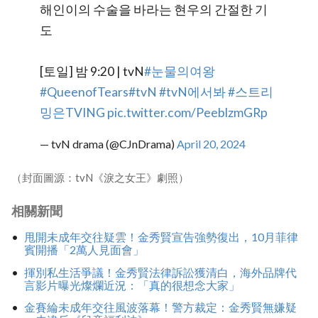
해인이의 수술을 바라는 현우의 간절한 기
도
[토일] 밤 9:20 | tvN
#눈물의여왕
#QueenofTears
#tvN
#tvN에서봐
#스트리
밍은TVING
pic.twitter.com/PeeblzmGRp
— tvN drama (@CJnDrama)
April 20, 2024
（封面圖源：tvN《淚之女王》劇照）
相關新聞
甩開未成年交往疑雲！金秀賢宣告強勢復出，10月菲律
賓開播「2萬人見面會」
揮別私生活爭議！金秀賢法律訴訟獲清白，海外品牌代
言影片曝光燦爛近況：「真的很想念大家」
金賽綸未成年交往風波落幕！警方裁定：金秀賢無嫌疑