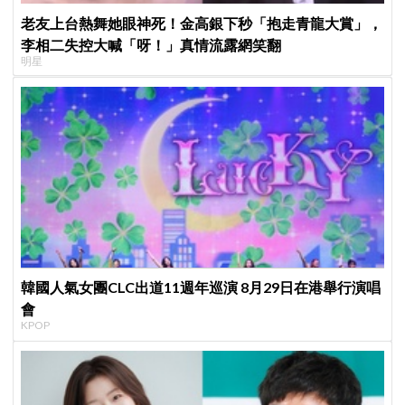
老友上台熱舞她眼神死！金高銀下秒「抱走青龍大賞」，
李相二失控大喊「呀！」真情流露網笑翻
明星
韓國人氣女團CLC出道11週年巡演 8月29日在港舉行演唱
會
KPOP