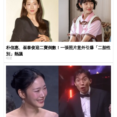
朴信惠、崔泰俊迎二寶倒數！一張照片意外引爆「二胎性
別」熱議
明星