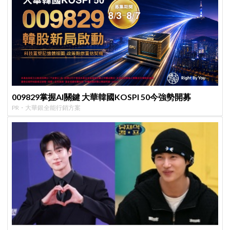
009829掌握AI關鍵 大華韓國KOSPI 50今強勢開募
PR・大華銀全能行銷方案