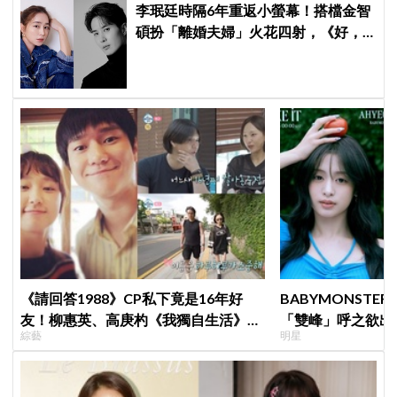
李珉廷時隔6年重返小螢幕！搭檔金智
碩扮「離婚夫婦」火花四射，《好，
離婚吧》定檔8月
《請回答1988》CP私下竟是16年好
BABYMONSTE
友！柳惠英、高庚杓《我獨自生活》預
「雙峰」呼之欲出
綜藝
明星
告公開，暖心互動掀回憶殺
小動作！網：造型