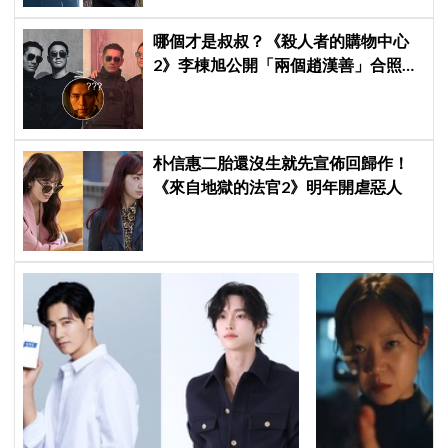
哪個才是叔叔？《殺人者的購物中心
2》李棟旭公開「兩個趙漢善」合照，
全網傻眼：根本分不出來！
朴信惠二胎還沒生就先宣佈回歸作！
《來自地獄的法官2》明年開虐惡人