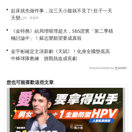
葉」
起床就先做件事，沒三天小腹就不見了! 肚子一天
天變...
PR・新素簡
《金特務》結局埋哏埋超大，SBS證實「第二季積
極討論中」！蘇志燮願望要成真啦
金宇彬確定主演新劇《天賦》！化身全國墊底高
中棒球隊教練 挑戰熱血成長劇
Recommended by
您也可能喜歡這些文章