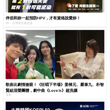
伴侶和妳一起預防HPV，才有資格說愛妳！
PR・台灣癌症基金會
歌曲比劇情搶眼！《狂唱下半場》姜棟元、嚴泰九、朴智
賢組混聲團體，劇中曲《Love Is》超洗腦
電影