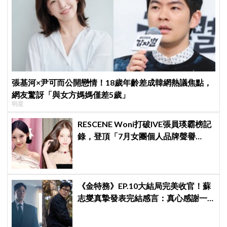
張基河×尹可而公開戀情！18歲年齡差成韓網熱議焦點，
網友驚訝「與女方媽媽僅差5歲」
明星
RESCENE Woni打破IVE張員瑛霸榜記
錄，登頂「7月女團個人品牌聲譽
榜」！魔性迷因「巨濟呀吼」全網瘋
傳、逆襲Melon第一
《金特務》EP.10大結局完美收官！蘇
志燮真摯發表完結感言：真心感謝一
路陪伴我們到最後的觀眾