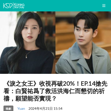
《淚之女王》收視再破20%！EP.14搶先
看：白賢祐爲了救活洪海仁而懇切的祈
禱，願望能否實現？
Yuan
2024年4月21日 15:54
韓劇