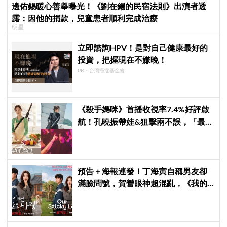
邊佑錫暖心善舉曝光！《劉在錫的民宿法則》出演者透
露：因他的捐款，兒童患者順利完成治療
明星
立即諮詢HPV！是對自己健康最好的
投資，把握現在不嫌晚！
PR・台灣癌症基金會
《殺手媽咪》首播收視率7.4%好評啟
航！孔曉振帶娃&狙擊兩不誤，「最狂
雙重生活」與老公明追暗躲
預告＋海報連發！丁海寅自稱男友卻
滿臉問號，賀營眼神超混亂，《我的
荒糖戀愛》定檔8月7日，還沒播就讓
網友瘋猜結局