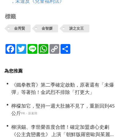
，未違反《兒童福利法》
標籤
金秀賢
金智媛
淚之女王
Facebook
Twitter
Line
WhatsApp
Copy
分
Link
享
為您推薦
《鐵拳教育》第二季確定啟動，原著還有「未爆
彈」等著拍！金武烈不排除「打更大」
檸檬加它，堅持一週大肚腩不見了，重新回到45
公斤
PR・新素簡
柳演錫、李世榮首度合體！確定加盟虐心史劇
《公主貪戀書生》 上演「朝鮮版羅密歐與茱麗