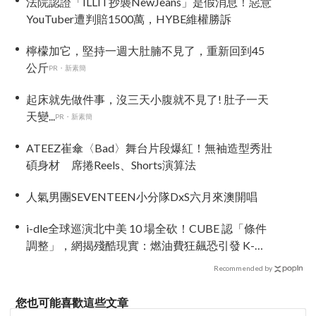
法院認證「ILLIT抄襲NewJeans」是假消息！惡意
YouTuber遭判賠1500萬，HYBE維權勝訴
檸檬加它，堅持一週大肚腩不見了，重新回到45
公斤
PR・新素簡
起床就先做件事，沒三天小腹就不見了! 肚子一天
天變...
PR・新素簡
ATEEZ崔傘〈Bad〉舞台片段爆紅！無袖造型秀壯
碩身材 席捲Reels、Shorts演算法
人氣男團SEVENTEEN小分隊DxS六月來澳開唱
i-dle全球巡演北中美 10 場全砍！CUBE 認「條件
調整」，網揭殘酷現實：燃油費狂飆恐引發 K-
Pop 棄美潮？
Recommended by
您也可能喜歡這些文章