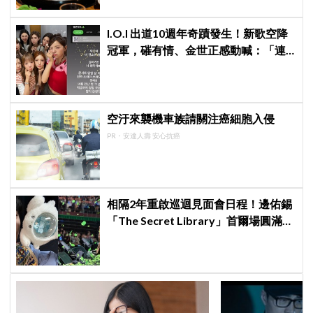
I.O.I 出道10週年奇蹟發生！新歌空降
冠軍，磪有情、金世正感動喊：「連
韓劇都寫不出這樣的劇情」
空汙來襲機車族請關注癌細胞入侵
PR・安達人壽 安心抗癌
相隔2年重啟巡迴見面會日程！邊佑錫
「The Secret Library」首爾場圓滿結
束，見粉絲四葉草應援淚眼汪汪