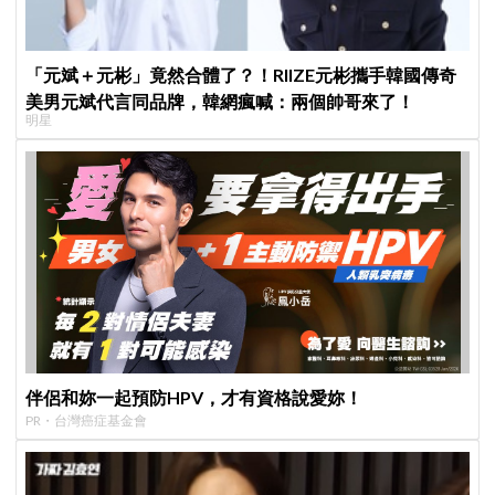
「元斌＋元彬」竟然合體了？！RIIZE元彬攜手韓國傳奇
美男元斌代言同品牌，韓網瘋喊：兩個帥哥來了！
明星
伴侶和妳一起預防HPV，才有資格說愛妳！
PR・台灣癌症基金會