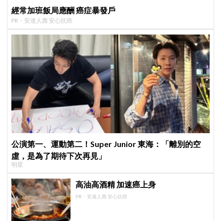
經常加班飯局應酬 癌症暴發戶
PR・安達人壽 安心抗癌
公演第一、運動第二！Super Junior 東海：「離別的空
虛，是為了期待下次再見」
明星
高油高酒精 加速癌上身
PR・安達人壽 安心抗癌