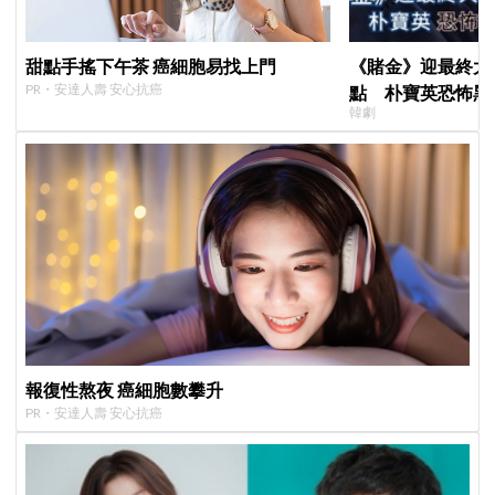
甜點手搖下午茶 癌細胞易找上門
《賭金》迎最終大
PR・安達人壽 安心抗癌
點 朴寶英恐怖黑
韓劇
報復性熬夜 癌細胞數攀升
PR・安達人壽 安心抗癌