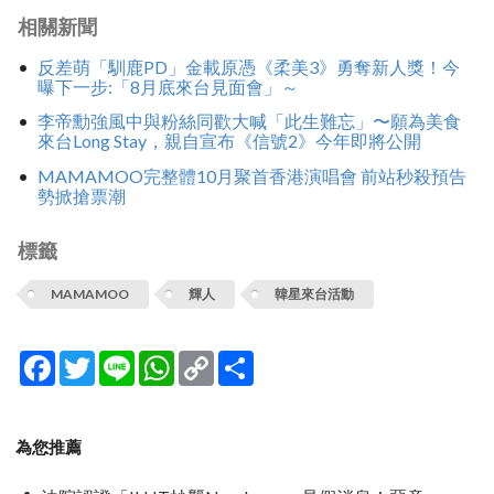
相關新聞
反差萌「馴鹿PD」金載原憑《柔美3》勇奪新人獎！今
曝下一步:「8月底來台見面會」～
李帝勳強風中與粉絲同歡大喊「此生難忘」〜願為美食
來台Long Stay，親自宣布《信號2》今年即將公開
MAMAMOO完整體10月聚首香港演唱會 前站秒殺預告
勢掀搶票潮
標籤
MAMAMOO
輝人
韓星來台活動
Facebook
Twitter
Line
WhatsApp
Copy
分
Link
享
為您推薦