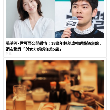
張基河×尹可而公開戀情！18歲年齡差成韓網熱議焦點，
網友驚訝「與女方媽媽僅差5歲」
明星