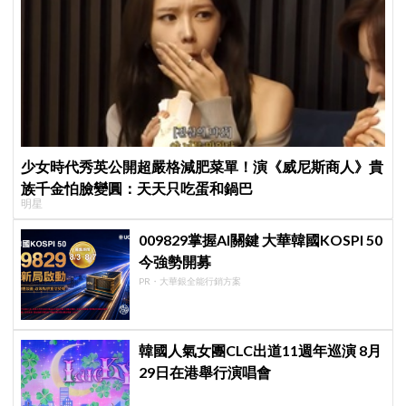
少女時代秀英公開超嚴格減肥菜單！演《威尼斯商人》貴
族千金怕臉變圓：天天只吃蛋和鍋巴
明星
009829掌握AI關鍵 大華韓國KOSPI 50
今強勢開募
PR・大華銀全能行銷方案
韓國人氣女團CLC出道11週年巡演 8月
29日在港舉行演唱會