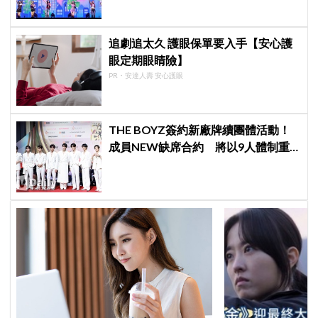
追劇追太久 護眼保單要入手【安心護
眼定期眼睛險】
PR・安達人壽 安心護眼
THE BOYZ簽約新廠牌續團體活動！
成員NEW缺席合約 將以9人體制重
啟新篇章