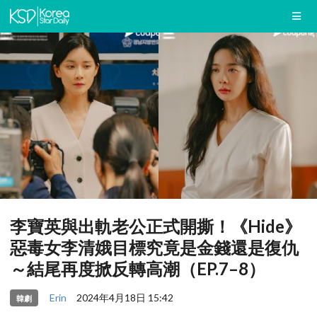
李寶英與出軌老公正式開撕！《Hide》
惡毒女李清娥目標究竟是金錢還是復仇
～結尾再度掀反轉高潮（EP.7–8）
Erin
2024年4月18日 15:42
韓劇