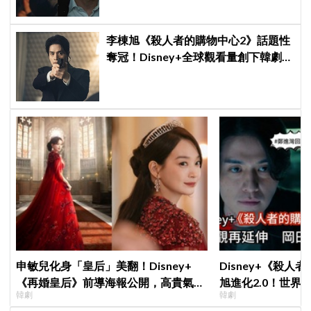
李棟旭《殺人者的購物中心2》話題性
奪冠！Disney+全球觀看量創下韓劇新
紀錄
申敏兒化身「皇后」美翻！Disney+
Disney+《殺人
《再婚皇后》前導海報公開，高貴氣場
旭進化2.0！世界
韓劇
韓劇
＋豪華主演陣容讓人超期待！
登場竟殺了「他」