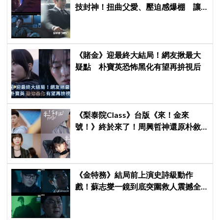
技封神！扭曲父愛、壓迫感爆棚 讓
觀眾毛骨悚然
《賭金》迎最終大結局！網友揪最大
疑點 朴寶英恐怖黑化有望再拚視后
《梨泰院Class》台版《來！金來
號！》終於來了！周興哲神還原朴敘
俊「栗子頭」，袁澧林挑戰金多美經
典角色
《金特務》結局前上演史詩級動作
戲！蘇志燮一鏡到底突圍救人震撼全
場