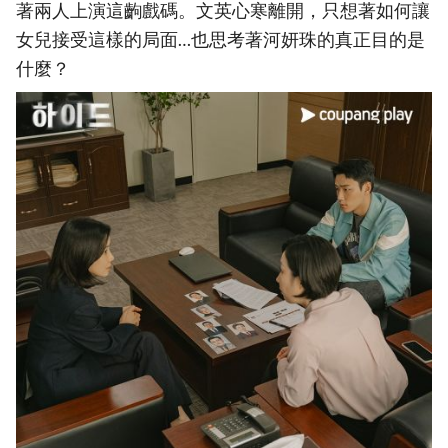
著兩人上演這齣戲碼。文英心寒離開，只想著如何讓
女兒接受這樣的局面…也思考著河妍珠的真正目的是
什麼？