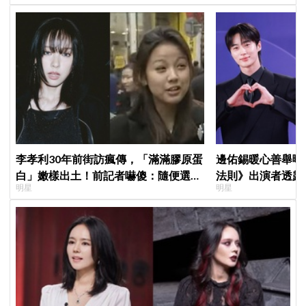
李孝利30年前街訪瘋傳，「滿滿膠原蛋
邊佑錫暖心善舉曝
白」嫩樣出土！前記者嚇傻：隨便選到
法則》出演者透露
明星
明星
傳奇
患者順利完成治療