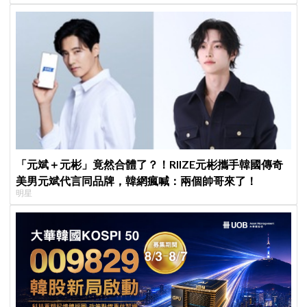
「元斌＋元彬」竟然合體了？！RIIZE元彬攜手韓國傳奇
美男元斌代言同品牌，韓網瘋喊：兩個帥哥來了！
明星