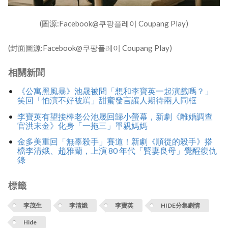
(圖源:Facebook@쿠팡플레이 Coupang Play)
(封面圖源:Facebook@쿠팡플레이 Coupang Play)
相關新聞
《公寓黑風暴》池晟被問「想和李寶英一起演戲嗎？」
笑回「怕演不好被罵」甜蜜發言讓人期待兩人同框
李寶英有望接棒老公池晟回歸小螢幕，新劇《離婚調查
官洪末金》化身「一拖三」單親媽媽
金多美重回「無辜殺手」賽道！新劇《順從的殺手》搭
檔李清娥、趙雅蘭，上演 80 年代「賢妻良母」覺醒復仇
錄
標籤
李茂生
李清娥
李寶英
HIDE分集劇情
Hide