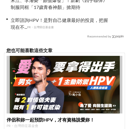
宋江、李濬榮「顏值爆發」！新劇《四手聯彈》
制服同框「17歲青春神顏」掀期待
立即諮詢HPV！是對自己健康最好的投資，把握
現在不...
PR・台灣癌症基金會
Recommended by
您也可能喜歡這些文章
伴侶和妳一起預防HPV，才有資格說愛妳！
PR・台灣癌症基金會