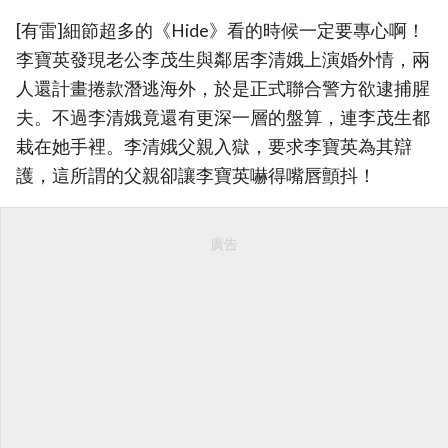
[有雷]細節超多的《Hide》看的時候一定要專心啊！
李寶英發現老公李茂生與鄰居李清娥上演婚外情，兩
人還計畫捲款潛逃海外，於是正式聯合警方欲逮捕腥
夫。不過李清娥竟還有更深一層的盤算，連李茂生都
栽在她手裡。李清娥父親入獄，要求李寶英為其辯
護，這所謂的父親卻讓李寶英嚇得嘴唇顫抖！
廣告