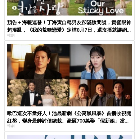
預告＋海報連發！丁海寅自稱男友卻滿臉問號，賀營眼神
超混亂，《我的荒糖戀愛》定檔8月7日，還沒播就讓網
韓劇
友瘋猜結局
歐巴這次不當好人！池晟新劇《公寓黑風暴》首播收視開
紅盤，變身最帥討債總裁、豪砸700萬娶「假新娘」當眾
韓劇
激吻！