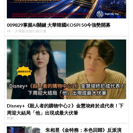
009829掌握AI關鍵 大華韓國KOSPI 50今強勢開募
PR・大華銀全能行銷方案
Disney+《殺人者的購物中心2 》金慧埈終於成代表！下
周迎大結局「他」出現成最大伏筆
韓劇
朱相昱《金特務：本色回歸》反派演