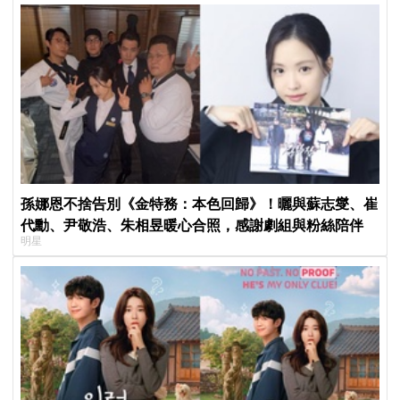
孫娜恩不捨告別《金特務：本色回歸》！曬與蘇志燮、崔
代勳、尹敬浩、朱相昱暖心合照，感謝劇組與粉絲陪伴
明星