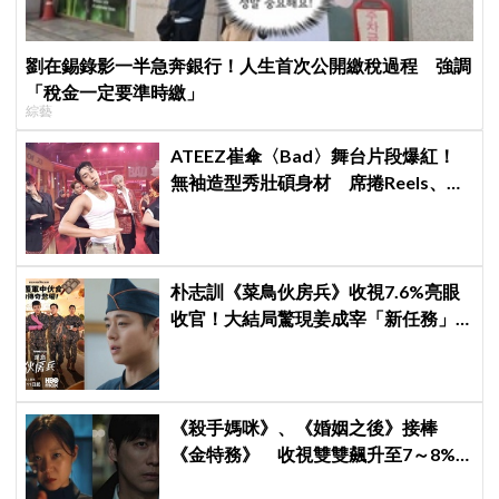
劉在錫錄影一半急奔銀行！人生首次公開繳稅過程 強調
「稅金一定要準時繳」
綜藝
ATEEZ崔傘〈Bad〉舞台片段爆紅！
無袖造型秀壯碩身材 席捲Reels、
Shorts演算法
朴志訓《菜鳥伙房兵》收視7.6%亮眼
收官！大結局驚現姜成宰「新任務」
彩蛋，劇迷瘋狂敲碗第二季
《殺手媽咪》、《婚姻之後》接棒
《金特務》 收視雙雙飆升至7～8%
創新高！