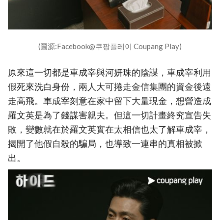
(圖源:Facebook@쿠팡플레이 Coupang Play)
原來這一切都是車成宰與河妍珠的陰謀，車成宰利用
假死來洗白身份，兩人大可捲走金信集團的資金後遠
走高飛。車成宰刻意在家中留下大量現金，想營造成
羅文英是為了錢謀害親夫。但這一切計畫終究宣告失
敗，變數就在於羅文英實在太相信也太了解車成宰，
揭開了他假自殺的騙局，也導致一連串的真相被掀
出。