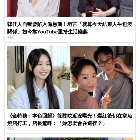
韓佳人自曝曾陷入倦怠期！坦言「就算今天結束人生也沒
關係」如今靠YouTube重拾生活樂趣
明星
《金特務：本色回歸》徐貹旼近況曝光！爆紅後仍在章魚
燒店打工，店長驚呼：「妳怎麼會在這裡？」
明星