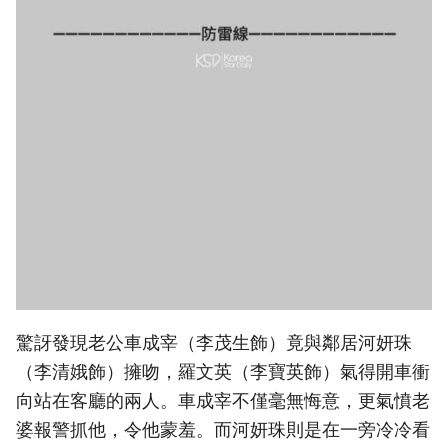
驚訝發現老公車成宰（李茂生飾）竟與鄰居河妍珠
（李清娥飾）擁吻，羅文英（李寶英飾）氣得開車衝
向站在客廳的兩人。車成宰不僅毫無悔意，更氣憤老
婆報警抓他，令他蒙羞。而河妍珠則是在一旁冷冷看