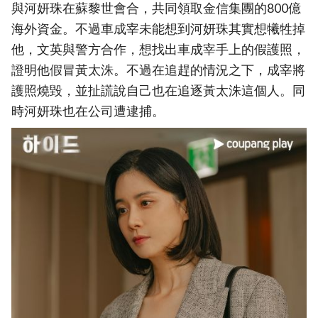
與河妍珠在蘇黎世會合，共同領取金信集團的800億
海外資金。不過車成宰未能想到河妍珠其實想犧牲掉
他，文英與警方合作，想找出車成宰手上的假護照，
證明他假冒黃太洙。不過在追趕的情況之下，成宰將
護照燒毀，並扯謊說自己也在追逐黃太洙這個人。同
時河妍珠也在公司遭逮捕。