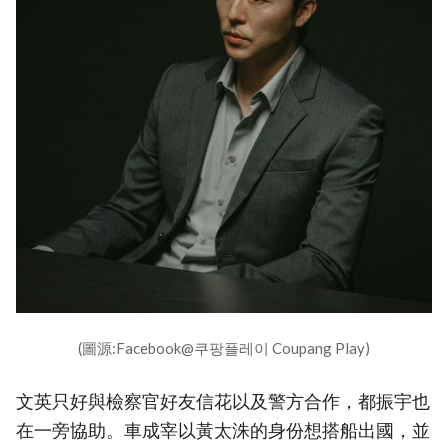
(圖源:Facebook@쿠팡플레이 Coupang Play)
文英只好與檢察官好友信花以及警方合作，都振宇也
在一旁協助。車成宰以黃太洙的身份想搭船出國，並