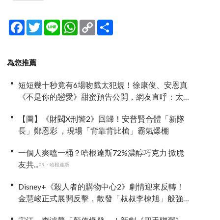
Facebook
Twitter
Line
WhatsApp
Copy
分
Link
享
為您推薦
短短幾十秒竟有6場吻戲太犯規！徐康俊、安恩真
《不是你的戀愛》甜蜜預告公開，網友直呼：太
期待了！
【圖】《財閥X刑警2》回歸！安普賢合體「新隊
長」鄭恩彩 ，現場「背靠背比槍」霸氣爆棚
一個人爽嗑一桶？哈根達斯72%濃醇巧克力 掀脆
友共...
PR・哈根達斯
Disney+《殺人者的購物中心2》劇情迎來反轉！
金慧峻正式展開反擊，散發「叔叔李棟旭」般強
大氣場