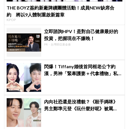
THE BOYZ簽約新廠牌續團體活動！成員NEW缺席合
約 將以9人體制重啟新篇章
KPOP
立即諮詢HPV！是對自己健康最好的
投資，把握現在不嫌晚！
PR・台灣癌症基金會
閃爆！Tiffany婚後首同框老公卞約
漢，男神「緊牽護妻＋代拿禮物」私
下甜度超標
內向社恐還是沒禮貌？《殺手媽咪》
男主鄭準元登《玩什麼好呢》被罵
爆，劉在錫、孔曉振狂救場也帶不動