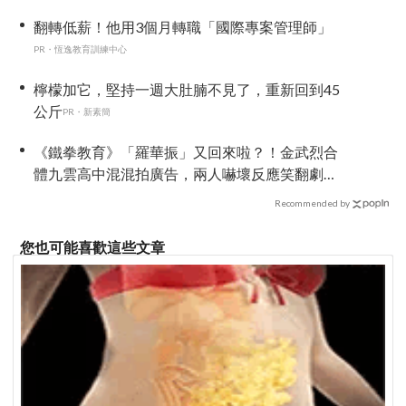
極
翻轉低薪！他用3個月轉職「國際專案管理師」
PR・恆逸教育訓練中心
檸檬加它，堅持一週大肚腩不見了，重新回到45
公斤
PR・新素簡
《鐵拳教育》「羅華振」又回來啦？！金武烈合
體九雲高中混混拍廣告，兩人嚇壞反應笑翻劇
迷：根本番外篇！
Recommended by
您也可能喜歡這些文章