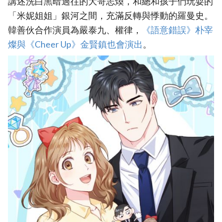
講述洗白黑暗過往的大哥志煥，和總和孩子們玩耍的
「米妮姐姐」銀河之間，充滿反轉與悸動的羅曼史。
韓善伙合作演員為嚴泰九、權律，
‎《語意錯誤》朴宰
燦與《Cheer Up》金賢鎮也會演出
。