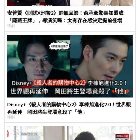
安普賢《財閥X刑警2》帥氣回歸！俞承豪驚喜加盟成
「隱藏王牌」，導演笑曝：太有存在感決定提前登場
韓劇
Disney+《殺人者的購物中心2》李棟旭進化2.0！世界觀
再延伸 岡田將生登場竟殺了「他」
韓劇