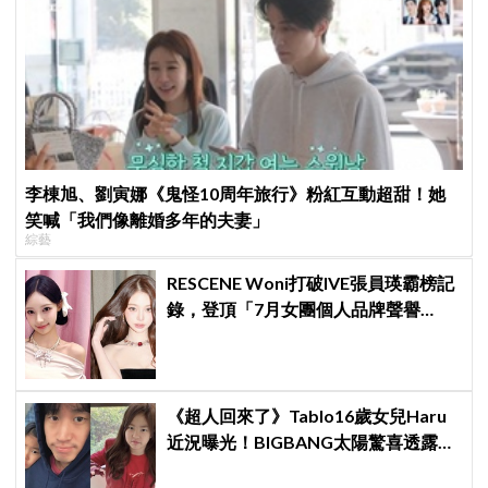
李棟旭、劉寅娜《鬼怪10周年旅行》粉紅互動超甜！她
笑喊「我們像離婚多年的夫妻」
綜藝
RESCENE Woni打破IVE張員瑛霸榜記
錄，登頂「7月女團個人品牌聲譽
榜」！魔性迷因「巨濟呀吼」全網瘋
傳、逆襲Melon第一
《超人回來了》Tablo16歲女兒Haru
近況曝光！BIGBANG太陽驚喜透露：
她長高超多，嚇我一跳