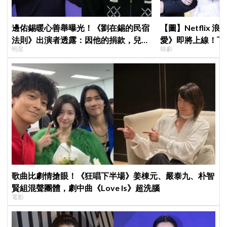
邊佑錫暖心善舉曝光！《劉在錫的民宿
【圖】Netflix
法則》出演者透露：因他的捐款，兒童
愛》即將上線！丁
明星
韓劇
患者順利完成治療
製作發表會，甜蜜
歌曲比劇情搶眼！《狂唱下半場》姜棟元、嚴泰九、朴智
賢組混聲團體，劇中曲《Love Is》超洗腦
電影