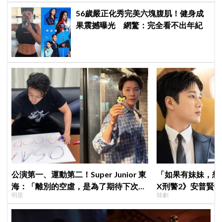
56歲嚴正化秀完美六塊腹肌！健身成
果震撼曝光 網驚：完全看不出年紀
公演第一、運動第二！Super Junior 東
「如果有妹妹，想
海：「離別的空虛，是為了期待下次再
X刑警2》安普賢
明星
韓劇
見」
哥哥們都認證的好