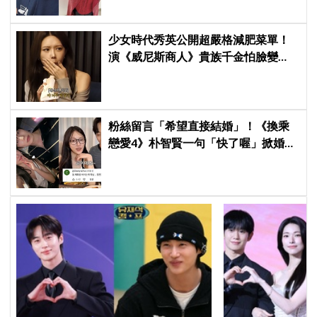
少女時代秀英公開超嚴格減肥菜單！
演《威尼斯商人》貴族千金怕臉變
圓：天天只吃蛋和鍋巴
粉絲留言「希望直接結婚」！《換乘
戀愛4》朴智賢一句「快了喔」掀婚訊
猜測，鄭元奎反應成亮點