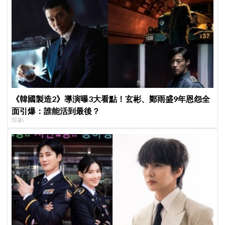
《韓國製造2》導演曝3大看點！玄彬、鄭雨盛9年恩怨全
面引爆：誰能活到最後？
韓劇