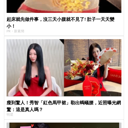
起床就先做件事，沒三天小腹就不見了! 肚子一天天變
小！
PR・新素簡
瘦到驚人！秀智「紅色馬甲裙」勒出螞蟻腰，近照曝光網
驚：這是真人嗎？
明星