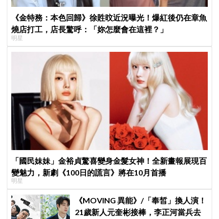
《金特務：本色回歸》徐貹旼近況曝光！爆紅後仍在章魚
燒店打工，店長驚呼：「妳怎麼會在這裡？」
明星
「國民妹妹」金裕貞驚喜變身金髮女神！全新畫報展現百
變魅力，新劇《100日的謊言》將在10月首播
明星
《MOVING 異能》/「奉皙」換人演！
21歲新人元奎彬接棒，李正河當兵去