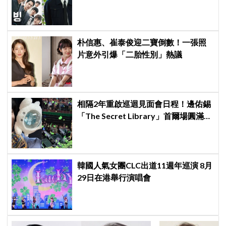
朴信惠、崔泰俊迎二寶倒數！一張照
片意外引爆「二胎性別」熱議
相隔2年重啟巡迴見面會日程！邊佑錫
「The Secret Library」首爾場圓滿結
束，見粉絲四葉草應援淚眼汪汪
韓國人氣女團CLC出道11週年巡演 8月
29日在港舉行演唱會