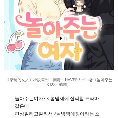
《陪玩的女人》小說書封（圖源：NAVER Series@《놀아주는
여자》截圖）
놀아주는여자 << 봄냄새에 질식할 드라마
같은데
편성밀리고밀려서 7월방영예정이라는 소