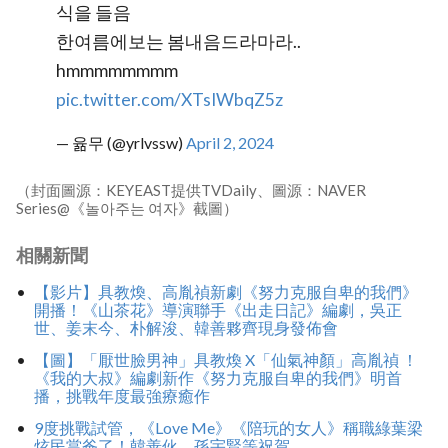
식을 들음
한여름에보는 봄내음드라마라..
hmmmmmmmm
pic.twitter.com/XTsIWbqZ5z
— 윪무 (@yrlvssw)
April 2, 2024
（封面圖源：KEYEAST提供TVDaily、圖源：NAVER
Series@《놀아주는 여자》截圖）
相關新聞
【影片】具教煥、高胤禎新劇《努力克服自卑的我們》
開播！《山茶花》導演聯手《出走日記》編劇，吳正
世、姜末今、朴解浚、韓善夥齊現身發佈會
【圖】「厭世臉男神」具教煥 X「仙氣神顏」高胤禎 ！
《我的大叔》編劇新作《努力克服自卑的我們》明首
播，挑戰年度最強療癒作
9度挑戰試管，《Love Me》《陪玩的女人》稱職綠葉梁
炫民當爸了！韓善伙、孫宇賢等祝賀