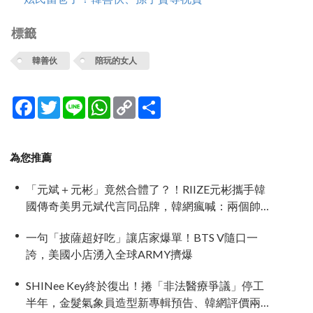
標籤
韓善伙
陪玩的女人
Facebook
Twitter
Line
WhatsApp
Copy
分
Link
享
為您推薦
「元斌＋元彬」竟然合體了？！RIIZE元彬攜手韓
國傳奇美男元斌代言同品牌，韓網瘋喊：兩個帥
哥來了！
一句「披薩超好吃」讓店家爆單！BTS V隨口一
誇，美國小店湧入全球ARMY擠爆
SHINee Key終於復出！捲「非法醫療爭議」停工
半年，金髮氣象員造型新專輯預告、韓網評價兩