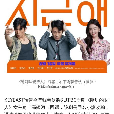
《絕對味覺情人》海報，右下為韓善伙（圖源：
IG@mindmark.movie）
KEYEAST預告今年韓善伙將以JTBC新劇《陪玩的女
人》女主角「高銀河」回歸，該劇是同名小說改編，