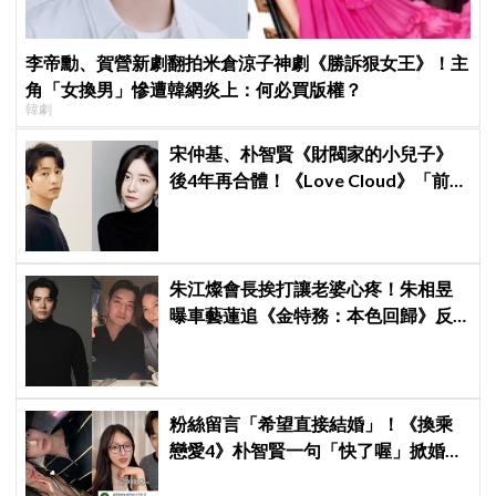
李帝勳、賀營新劇翻拍米倉涼子神劇《勝訴狠女王》！主
角「女換男」慘遭韓網炎上：何必買版權？
韓劇
宋仲基、朴智賢《財閥家的小兒子》
後4年再合體！《Love Cloud》「前任
見面就變天」設定超鬧
朱江燦會長挨打讓老婆心疼！朱相昱
曝車藝蓮追《金特務：本色回歸》反
應：「是不是打得太狠了？」
粉絲留言「希望直接結婚」！《換乘
戀愛4》朴智賢一句「快了喔」掀婚訊
猜測，鄭元奎反應成亮點