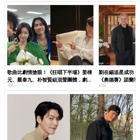
歌曲比劇情搶眼！《狂唱下半場》姜棟
劉在錫追星成功！《
元、嚴泰九、朴智賢組混聲團體，劇中
《奧德賽》諾蘭導
電影
綜藝
曲《Love Is》超洗腦
比YA幸福笑容藏