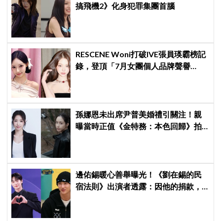
搞飛機2》化身犯罪集團首腦
RESCENE Woni打破IVE張員瑛霸榜記
錄，登頂「7月女團個人品牌聲譽
榜」！魔性迷因「巨濟呀吼」全網瘋
傳、逆襲Melon第一
孫娜恩未出席尹普美婚禮引關注！親
曝當時正值《金特務：本色回歸》拍
攝尾聲，暖喊Apink情誼始終不變
邊佑錫暖心善舉曝光！《劉在錫的民
宿法則》出演者透露：因他的捐款，
兒童患者順利完成治療