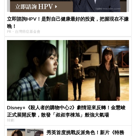
立即諮詢HPV！是對自己健康最好的投資，把握現在不嫌
晚！
PR・台灣癌症基金會
Disney+《殺人者的購物中心2》劇情迎來反轉！金慧峻
正式展開反擊，散發「叔叔李棟旭」般強大氣場
韓劇
秀英首度挑戰反派角色！新片《特務