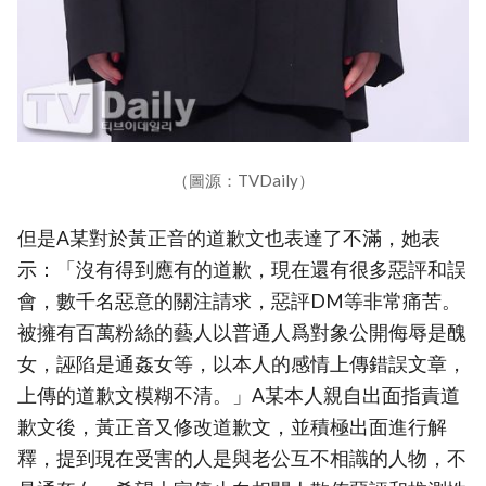
（圖源：TVDaily）
但是A某對於黃正音的道歉文也表達了不滿，她表
示：「沒有得到應有的道歉，現在還有很多惡評和誤
會，數千名惡意的關注請求，惡評DM等非常痛苦。
被擁有百萬粉絲的藝人以普通人爲對象公開侮辱是醜
女，誣陷是通姦女等，以本人的感情上傳錯誤文章，
上傳的道歉文模糊不清。」A某本人親自出面指責道
歉文後，黃正音又修改道歉文，並積極出面進行解
釋，提到現在受害的人是與老公互不相識的人物，不