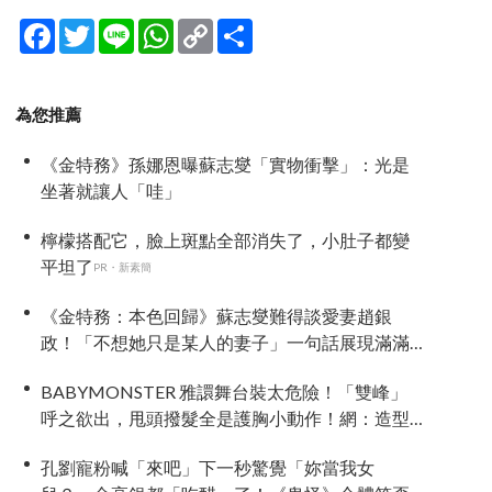
Facebook
Twitter
Line
WhatsApp
Copy
分
Link
享
為您推薦
《金特務》孫娜恩曝蘇志燮「實物衝擊」：光是
坐著就讓人「哇」
檸檬搭配它，臉上斑點全部消失了，小肚子都變
平坦了
PR・新素簡
《金特務：本色回歸》蘇志燮難得談愛妻趙銀
政！「不想她只是某人的妻子」一句話展現滿滿
尊重與愛
BABYMONSTER 雅譞舞台裝太危險！「雙峰」
呼之欲出，甩頭撥髮全是護胸小動作！網：造型
師出來謝罪
孔劉寵粉喊「來吧」下一秒驚覺「妳當我女