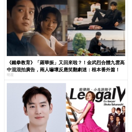
《鐵拳教育》「羅華振」又回來啦？！金武烈合體九雲高
中混混拍廣告，兩人嚇壞反應笑翻劇迷：根本番外篇！
明星