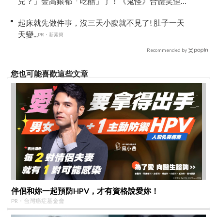
兒？」金高銀都「吃醋」了！《鬼怪》合體笑歪
全場
起床就先做件事，沒三天小腹就不見了! 肚子一天
天變...
PR・新素簡
Recommended by
您也可能喜歡這些文章
伴侶和妳一起預防HPV，才有資格說愛妳！
PR・台灣癌症基金會