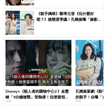
《殺手媽咪》鄭準元登《玩什麼好
呢？》掀態度爭議！孔曉振曝「錄影
後真的吐了」心疼喊：沒能救你
Disney+《殺人者的購物中心2 》金慧
孔曉振新劇《殺手
峻「4分鐘槍戰」登熱搜！但便當領不
的殺手！自曝「台
韓劇
韓劇
完兩大主角全掛了⋯
小很多XD