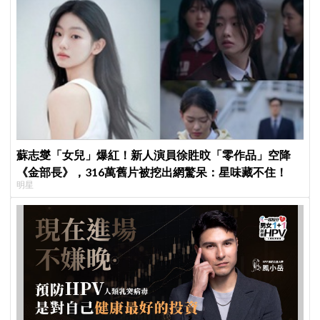
蘇志燮「女兒」爆紅！新人演員徐貹旼「零作品」空降
《金部長》，316萬舊片被挖出網驚呆：星味藏不住！
明星