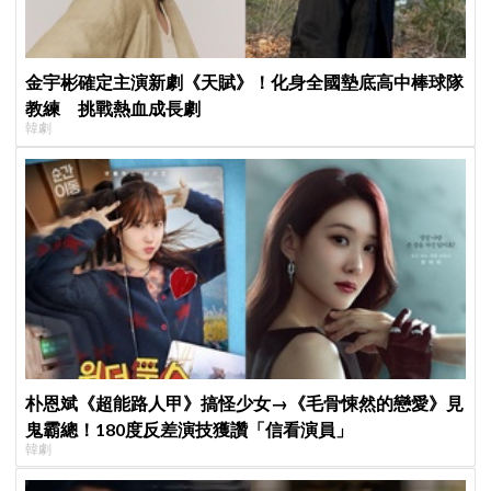
金宇彬確定主演新劇《天賦》！化身全國墊底高中棒球隊
教練 挑戰熱血成長劇
韓劇
朴恩斌《超能路人甲》搞怪少女→《毛骨悚然的戀愛》見
鬼霸總！180度反差演技獲讚「信看演員」
韓劇