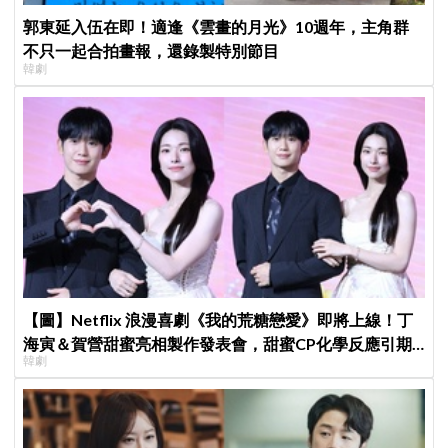
郭東延入伍在即！適逢《雲畫的月光》10週年，主角群
不只一起合拍畫報，還錄製特別節目
韓劇
【圖】Netflix 浪漫喜劇《我的荒糖戀愛》即將上線！丁
海寅＆賀營甜蜜亮相製作發表會，甜蜜CP化學反應引期
韓劇
待