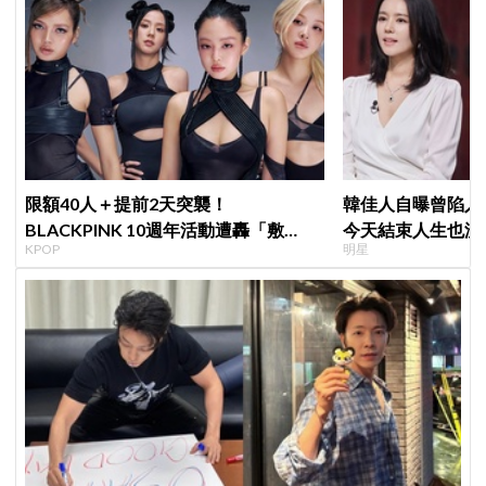
限額40人＋提前2天突襲！
韓佳人自曝曾陷入
BLACKPINK 10週年活動遭轟「敷
今天結束人生也沒
KPOP
明星
衍」，YG急證實：4人確定完全體出席
YouTube重拾生