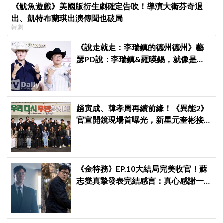
《魷魚遊戲》美國版衍生劇確定告吹！導演大衛芬奇退
出、凱特布蘭琪出演傳聞也破局
韓劇
《說走就走：李瑞鎮的德州德州》藝
瑟PD說：李瑞鎮&羅暎錫，就像是浪
漫喜劇的男女主角一樣XD
趙寅成、韓孝周再續前緣！《異能2》
官宣開鏡現場首曝光，新星元奎彬接
棒飛天小胖李正河
《金特務》EP.10大結局完美收官！蘇
志燮真摯發表完結感言：真心感謝一
路陪伴我們到最後的觀眾