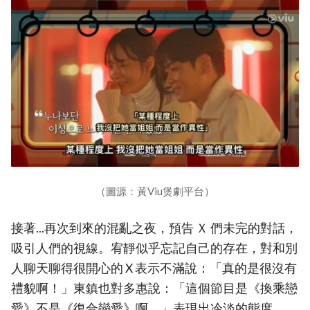
（圖源：黃Viu煲劇平台）
接著...再次到來的混亂之夜，預告 Ｘ 們未完的對話，
吸引人們的視線。宥靜似乎忘記自己的存在，對和別
人聊天聊得很開心的 X 表示不滿說：「真的是很沒有
禮貌啊！」東鎮也對多惠說：「這個節目是《換乘戀
愛》不是《復合戀愛》啊。」表現出冷淡的態度。