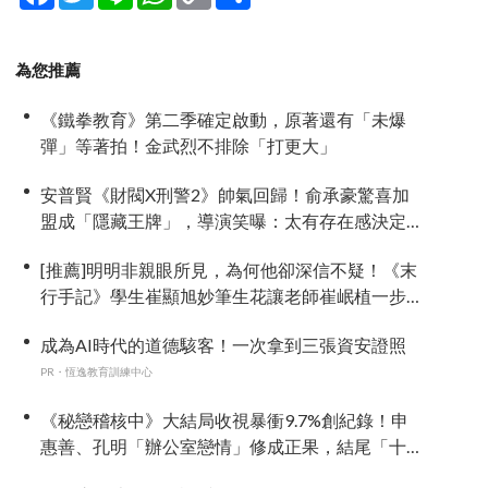
Link
享
為您推薦
《鐵拳教育》第二季確定啟動，原著還有「未爆
彈」等著拍！金武烈不排除「打更大」
安普賢《財閥X刑警2》帥氣回歸！俞承豪驚喜加
盟成「隱藏王牌」，導演笑曝：太有存在感決定
提前登場
[推薦]明明非親眼所見，為何他卻深信不疑！《末
行手記》學生崔顯旭妙筆生花讓老師崔岷植一步
步深陷
成為AI時代的道德駭客！一次拿到三張資安證照
PR・恆逸教育訓練中心
《秘戀稽核中》大結局收視暴衝9.7%創紀錄！申
惠善、孔明「辦公室戀情」修成正果，結尾「十
指緊扣」甜到蛀牙