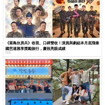
《菜鳥伙房兵》收視、口碑雙收！演員與劇組本月底飛泰
國芭達雅享獎勵旅行，慶祝亮眼成績
韓劇