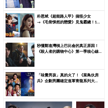
朴恩斌《超能路人甲》搞怪少女
→《毛骨悚然的戀愛》見鬼霸總！180
度反差演技獲讚「信看演員」
秒懂鄭進灣槓上巴比侖的真正原因！
《殺人者的購物中心》第一季核心線
索快速複習
「味覺男孩」真的火了！《菜鳥伙房
兵》企劃男團確定進軍青龍系列大
獎，7月登台火熱開唱！