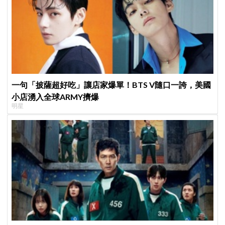
一句「披薩超好吃」讓店家爆單！BTS V隨口一誇，美國
小店湧入全球ARMY擠爆
明星