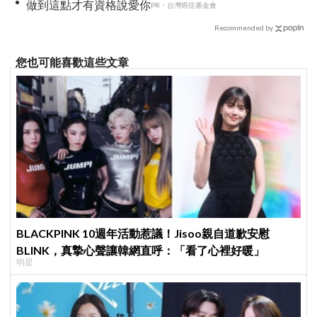
做到這點才有資格說愛你
PR・台灣癌症基金會
Recommended by
您也可能喜歡這些文章
BLACKPINK 10週年活動惹議！Jisoo親自道歉安慰
BLINK，真摯心聲讓韓網直呼：「看了心裡好暖」
明星