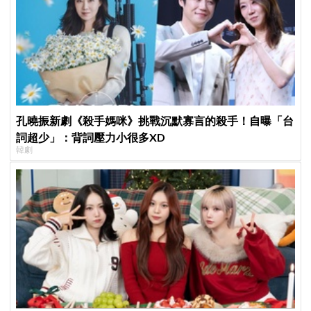
孔曉振新劇《殺手媽咪》挑戰沉默寡言的殺手！自曝「台
詞超少」：背詞壓力小很多XD
韓劇