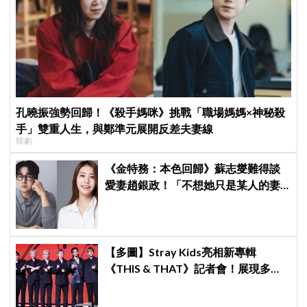
孔曉振強勢回歸！《殺手媽咪》挑戰「職場媽媽×神秘殺
手」雙重人生，與鄭準元展開反差夫妻線
韓劇
《金特務：本色回歸》蘇志燮難得談
愛妻趙銀政！「不想她只是某人的妻
子」一句話展現滿滿尊重與愛
【多圖】Stray Kids亮相新專輯
《THIS & THAT》記者會！展現多才
全能與滿滿自信，預告「以熱治熱」
炸裂夏日音樂圈