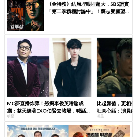
《金特務》結局埋哏埋超大，SBS證實
「第二季積極討論中」！蘇志燮願望
要成真啦
MC夢直播炸彈！怒揭車俊英嗜賭成
比起顏值，更相信
癮：整天纏著EXO伯賢去賭場，喊話
吐真心話：演員內
明星
明星
「伯賢啊，男人就是要會賭」
別人，因為恐懼讓