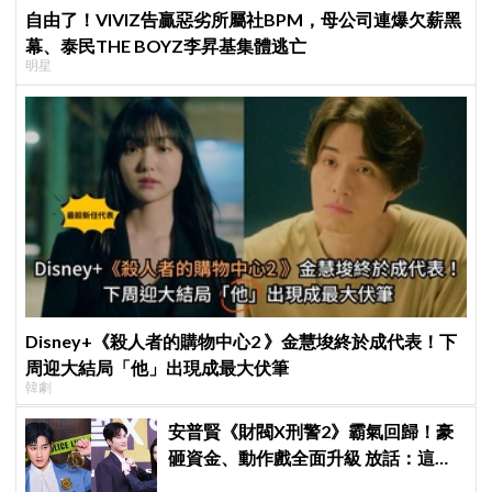
自由了！VIVIZ告贏惡劣所屬社BPM，母公司連爆欠薪黑
幕、泰民THE BOYZ李昇基集體逃亡
明星
Disney+《殺人者的購物中心2 》金慧埈終於成代表！下
周迎大結局「他」出現成最大伏筆
韓劇
安普賢《財閥X刑警2》霸氣回歸！豪
砸資金、動作戲全面升級 放話：這次
要超越第一季