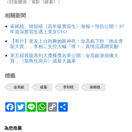
（封面圖源：電影《破墓》）
相關新聞
崔岷植、韓韶禧《高年級實習生》海報＋預告公開！37
年資深實習生遇上美女CEO
【有片】老友上台熱舞她眼神死！金高銀下秒「抱走青
龍大賞」，李相二失控大喊「呀！」真情流露網笑翻
第五屆青龍系列大獎獲獎名單公開：金高銀淚崩擒大
賞，《菜鳥伙房兵》成最大贏家
標籤
金高銀
破墓
李到晛
崔岷植
Facebook
Twitter
Line
WhatsApp
Copy
分
Link
享
為您推薦