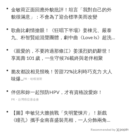
金敏荷正面回應外貌批評！坦言「我對自己的外
貌很滿意」：不會為了迎合標準美而改變
歌曲比劇情搶眼！《狂唱下半場》姜棟元、嚴泰
九、朴智賢組混聲團體，劇中曲《Love Is》超洗
腦
《親愛的，不要跨過那條江》姜溪烈奶奶辭世！
享嵩壽 101 歲，一生守候76載終與老伴相聚
脆友都說相見恨晚！苦甜72%比利時巧克力 大人
味爆...
PR・哈根達斯
伴侶和妳一起預防HPV，才有資格說愛妳！
PR・台灣癌症基金會
【圖】申敏兒大膽挑戰「失明驚悚片」！新戲
《瞳孔》攜手金南喜盛裝亮相，一人分飾兩角
「眼技」炸裂
Recommended by