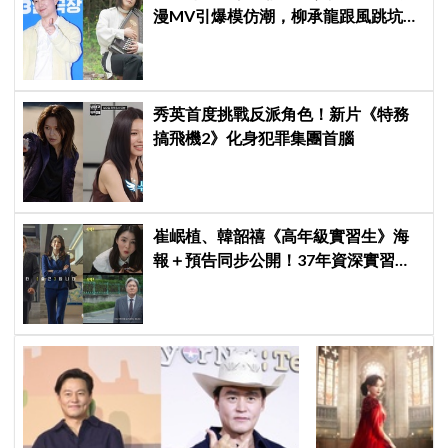
漫MV引爆模仿潮，柳承龍跟風跳坑：
中毒了
秀英首度挑戰反派角色！新片《特務
搞飛機2》化身犯罪集團首腦
崔岷植、韓韶禧《高年級實習生》海
報＋預告同步公開！37年資深實習生
遇上美女CEO