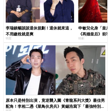
李瑞鎮暢談談退休規劃！退休就來這，
申敏兒化身「皇后」
不用繳稅就是爽
《再婚皇后》前導
明星
韓劇
＋豪華主演陣容讓
原本只是特別出演，竟逆襲入圍《青龍系列大獎》最佳男
配角！李相二憑《菜鳥伙房兵》黃錫浩寫下「最強特別出
明星