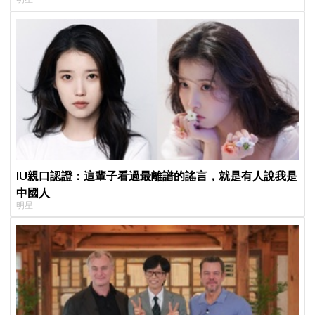
演」傳奇
IU親口認證：這輩子看過最離譜的謠言，就是有人說我是
中國人
明星