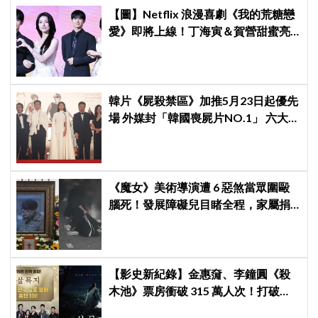
【圖】Netflix 浪漫喜劇《我的荒糖戀
愛》即將上線！丁海寅＆賀營甜蜜亮
相製作發表會，甜蜜CP化學反應引期
待
韓片《屍殺禁區》加推5月23日起優先
場 外媒封「韓國喪屍片NO.1」 六大角
色海報首登場
《魔女》美術導演遭 6 惡煞當眾圍毆
腦死！發展障礙兒目睹全程，家屬捐
遺體救 4 人卻換來「兇手不予拘留」
全韓怒炸
【影史新紀錄】金惠奫、李鐘圓《殺
木池》票房衝破 315 萬人次！打破
《鬼魅》23 年不敗神話，登韓國正統