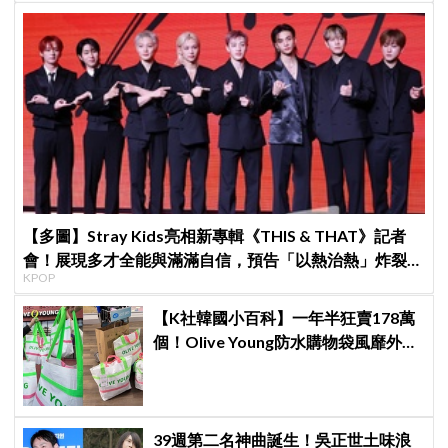
【多圖】Stray Kids亮相新專輯《THIS & THAT》記者
會！展現多才全能與滿滿自信，預告「以熱治熱」炸裂夏
KPOP
日音樂圈
【K社韓國小百科】一年半狂賣178萬
個！Olive Young防水購物袋風靡外國
遊客，機場「人手一個」成新奇景
39週第二名神曲誕生！吳正世土味浪