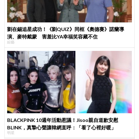
劉在錫追星成功！《劉QUIZ》同框《奧德賽》諾蘭導
演、麥特戴蒙 害羞比YA幸福笑容藏不住
綜藝
BLACKPINK 10週年活動惹議！Jisoo親自道歉安慰
BLINK，真摯心聲讓韓網直呼：「看了心裡好暖」
明星