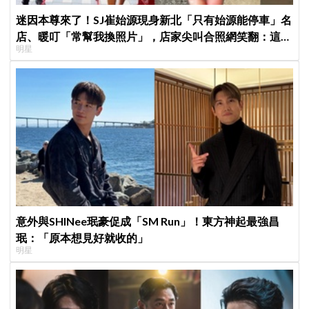
迷因本尊來了！SJ崔始源現身新北「只有始源能停車」名
店、暖叮「常幫我換照片」，店家尖叫合照網笑翻：這輩
明星
子不能脫粉了
意外與SHINee珉豪促成「SM Run」！東方神起最強昌
珉：「原本想見好就收的」
明星