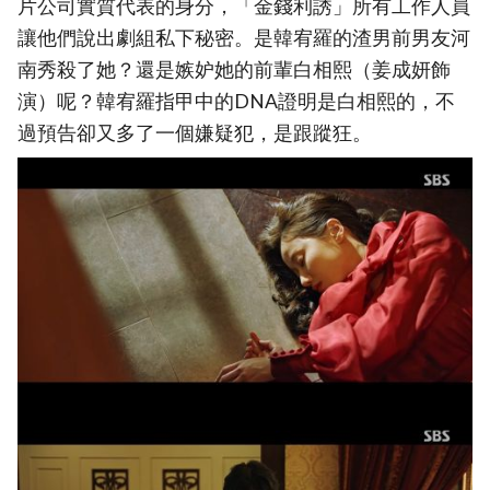
片公司實質代表的身分，「金錢利誘」所有工作人員
讓他們說出劇組私下秘密。是韓宥羅的渣男前男友河
南秀殺了她？還是嫉妒她的前輩白相熙（姜成妍飾
演）呢？韓宥羅指甲中的DNA證明是白相熙的，不
過預告卻又多了一個嫌疑犯，是跟蹤狂。