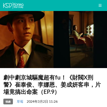
劇中劇京城驅魔超有fu！《財閥X刑
警》崔泰俊、李娜恩、姜成妍客串，片
場竟搞出命案（EP.9）
草莓
2024年3月2日 11:26
韓劇