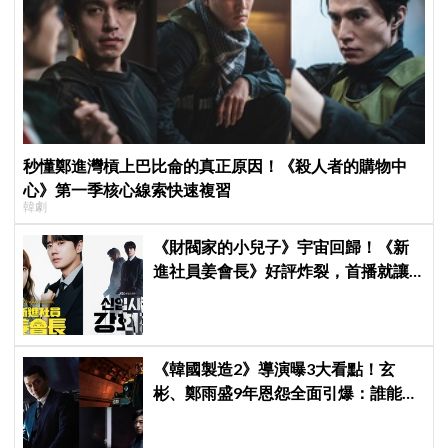
秒懂鄭進灣槓上巴比侖的真正原因！《殺人者的購物中
心》第一季核心線索快速複習
韓劇
《財閥家的小兒子》宇宙回歸！《新
進社員姜會長》好評炸裂，首播就讓
觀眾多巴胺爆表
《韓國製造2》導演曝3大看點！玄
彬、鄭雨盛9年恩怨全面引爆：誰能活
到最後？