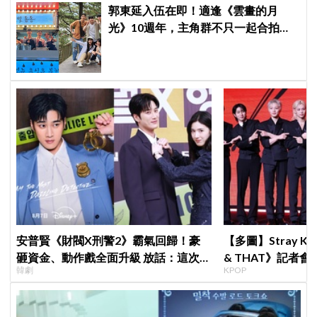
郭東延入伍在即！適逢《雲畫的月
光》10週年，主角群不只一起合拍畫
報，還錄製特別節目
安普賢《財閥X刑警2》霸氣回歸！豪
【多圖】Stray K
砸資金、動作戲全面升級 放話：這次要
& THAT》記者
韓劇
KPOP
超越第一季
滿自信，預告「以
樂圈