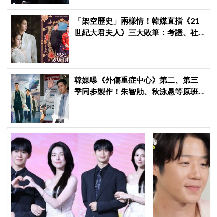
「架空歷史」兩樣情！韓媒直指《21
世紀大君夫人》三大敗筆：考證、社
會觀、女性敘事全垮！讚《我的王室
死對頭》諷刺到位
韓媒曝《外傷重症中心》第二、第三
季同步製作！朱智勛、秋泳愚等原班
人馬傳回歸，Netflix回應了