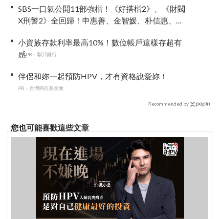
SBS一口氣公開11部強檔！《好搭檔2》、《財閥
X刑警2》全回歸！申惠善、金智媛、朴信惠、金
南佶、李帝勳...陣容太狂了
小資族存款利率最高10%！數位帳戶這樣存超有
感
PR・聯邦銀行
伴侶和妳一起預防HPV，才有資格說愛妳！
PR・台灣癌症基金會
Recommended by
您也可能喜歡這些文章