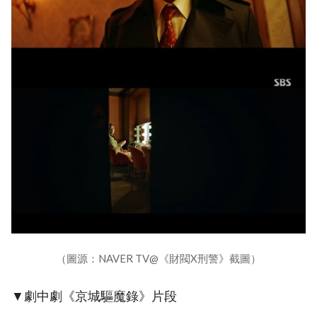
（圖源：NAVER TV@《財閥X刑警》截圖）
▼劇中劇《京城驅魔錄》片段