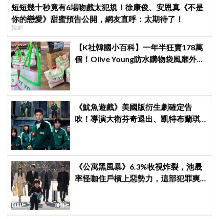
短短幾十秒竟有6場吻戲太犯規！徐康俊、安恩真《不是
你的戀愛》甜蜜預告公開，網友直呼：太期待了！
韓劇
【K社韓國小百科】一年半狂賣178萬
個！Olive Young防水購物袋風靡外國
遊客，機場「人手一個」成新奇景
《魷魚遊戲》美國版衍生劇確定告
吹！導演大衛芬奇退出、凱特布蘭琪
出演傳聞也破局
《公寓黑風暴》6.3%收視炸裂，池晟
率怪咖住戶槓上惡勢力，這部犯罪爽
劇週末全韓都在看