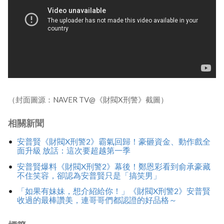
（封面圖源：NAVER TV@《財閥X刑警》截圖）
相關新聞
安普賢《財閥X刑警2》霸氣回歸！豪砸資金、動作戲全
面升級 放話：這次要超越第一季
安普賢爆料《財閥X刑警2》幕後！鄭恩彩看到俞承豪藏
不住笑容，卻認為安普賢只是「搞笑男」
「如果有妹妹，想介紹給你！」《財閥X刑警2》安普賢
收過的最棒讚美，連哥哥們都認證的好品格～