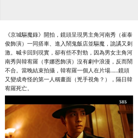
《京城驅魔錄》開拍，鏡頭呈現男主角河南秀（崔泰
俊飾演）一同搭車、進入鬧鬼飯店並驅魔，詭譎又刺
激。喊卡回到現實，卻有些不對勁，因為男女主角河
南秀與韓宥羅（李娜恩飾演）沒有劇中浪漫，反而鬧
不合。當晚結束拍攝，韓宥羅一個人在片場……鏡頭
又變成奇怪的第一人稱畫面（兇手視角？），隔日韓
宥羅死亡。