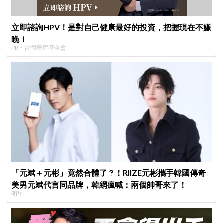
立即諮詢HPV！是對自己健康最好的投資，把握現在不嫌
晚！
PR・台灣癌症基金會
「元斌＋元彬」竟然合體了？！RIIZE元彬攜手韓國傳奇
美男元斌代言同品牌，韓網瘋喊：兩個帥哥來了！
明星