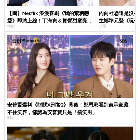
【圖】Netflix 浪漫喜劇《我的荒糖戀
內向社恐還是沒禮
愛》即將上線！丁海寅＆賀營甜蜜亮相
主鄭準元登《玩什
韓劇
明星
製作發表會，甜蜜CP化學反應引期待
在錫、孔曉振狂救
安普賢爆料《財閥X刑警2》幕後！鄭恩彩看到俞承豪藏
不住笑容，卻認為安普賢只是「搞笑男」
明星