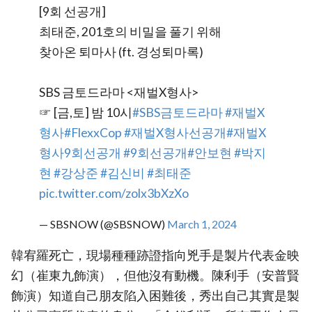
[9회 선공개]
최태준, 201호의 비밀을 풀기 위해
찾아온 퇴마사 (ft. 경성퇴마록)
SBS 금토드라마 <재벌X형사>
☞ [금,토] 밤 10시
#SBS금토드라마
#재벌X
형사
#FlexxCop
#재벌X형사선공개
#재벌X
형사9회선공개
#9회선공개
#안보현
#박지
현
#강상준
#김신비
#최태준
pic.twitter.com/zolx3bXzXo
— SBSNOW (@SBSNOW)
March 1, 2024
韓宥羅死亡，現場種種跡證指向兇手是製片代表金映
幻（崔東九飾演），但他沒有動機。陳利手（安普賢
飾演）知道自己朋友陷入困難後，秀出自己其實是製