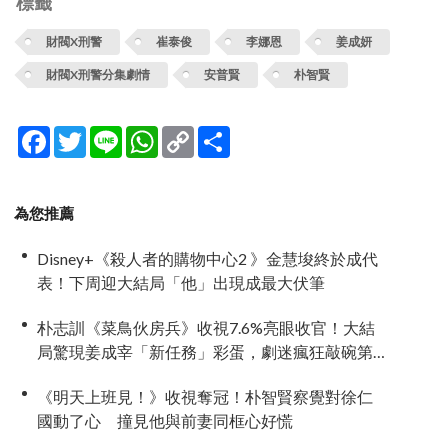
標籤
財閥X刑警
崔泰俊
李娜恩
姜成妍
財閥X刑警分集劇情
安普賢
朴智賢
Facebook
Twitter
Line
WhatsApp
Copy
分
Link
享
為您推薦
Disney+《殺人者的購物中心2 》金慧埈終於成代
表！下周迎大結局「他」出現成最大伏筆
朴志訓《菜鳥伙房兵》收視7.6%亮眼收官！大結
局驚現姜成宰「新任務」彩蛋，劇迷瘋狂敲碗第
二季
《明天上班見！》收視奪冠！朴智賢察覺對徐仁
國動了心 撞見他與前妻同框心好慌