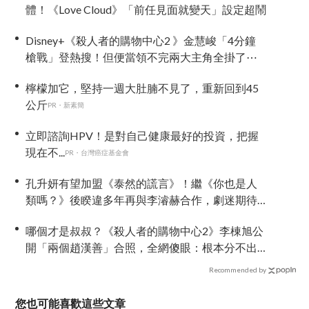
體！《Love Cloud》「前任見面就變天」設定超鬧
Disney+《殺人者的購物中心2 》金慧峻「4分鐘
槍戰」登熱搜！但便當領不完兩大主角全掛了⋯
檸檬加它，堅持一週大肚腩不見了，重新回到45
公斤
PR・新素簡
立即諮詢HPV！是對自己健康最好的投資，把握
現在不...
PR・台灣癌症基金會
孔升妍有望加盟《泰然的謊言》！繼《你也是人
類嗎？》後睽違多年再與李濬赫合作，劇迷期待
兩人再度合作
哪個才是叔叔？《殺人者的購物中心2》李棟旭公
開「兩個趙漢善」合照，全網傻眼：根本分不出
來！
Recommended by
您也可能喜歡這些文章