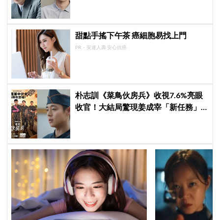
罪懸疑一手包辦
甜點手搖下午茶 癌細胞易找上門
PR・安達人壽 安心抗癌
朴志訓《菜鳥伙房兵》收視7.6%亮眼
收官！大結局驚現姜成宰「新任務」
彩蛋，劇迷瘋狂敲碗第二季