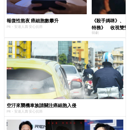
報復性熬夜 癌細胞數攀升
《殺手媽咪》、《
PR・安達人壽 安心抗癌
特務》 收視雙雙
韓劇
高！
空汙來襲機車族請關注癌細胞入侵
PR・安達人壽 安心抗癌