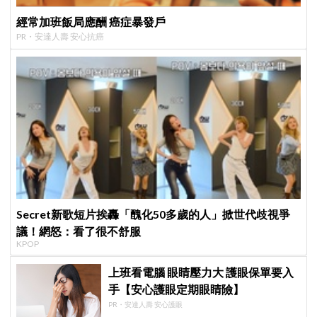
經常加班飯局應酬 癌症暴發戶
PR・安達人壽 安心抗癌
Secret新歌短片挨轟「醜化50多歲的人」掀世代歧視爭
議！網怒：看了很不舒服
KPOP
上班看電腦 眼睛壓力大 護眼保單要入
手【安心護眼定期眼睛險】
PR・安達人壽 安心護眼