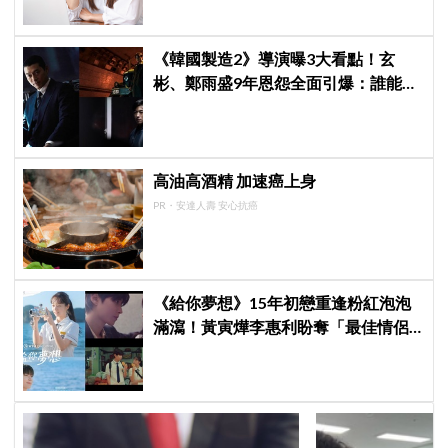
《韓國製造2》導演曝3大看點！玄
彬、鄭雨盛9年恩怨全面引爆：誰能活
到最後？
高油高酒精 加速癌上身
PR・安達人壽 安心抗癌
《給你夢想》15年初戀重逢粉紅泡泡
滿瀉！黃寅燁李惠利盼奪「最佳情侶
獎」 壁咚畫面極撩人