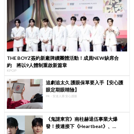
THE BOYZ簽約新廠牌續團體活動！成員NEW缺席合
約 將以9人體制重啟新篇章
KPOP
追劇追太久 護眼保單要入手【安心護
眼定期眼睛險】
PR・安達人壽 安心護眼
《鬼謎東宮》南柱赫退伍事業大爆
發！接連接下《Heartbeat》、
《CODE》兩部新劇，浪漫喜劇與犯