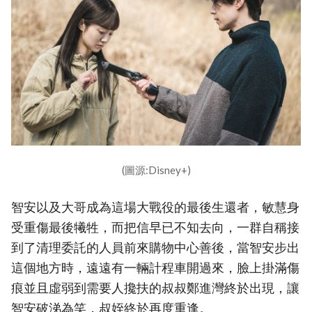
(圖源:Disney+)
智安以及大哥成為這場大戰役的最後生還者，敏慧身
受重傷最後犧牲，而把信早已不知去向，一群自稱接
到了清理委託的人員前來購物中心善後，當智安步出
這個地方時，遠遠有一輛計程車開過來，臉上掛滿傷
痕並且虛弱到需要人攙扶的叔叔鄭進灣終於出現，讓
智安破涕為笑，叔姪終於再度重逢。