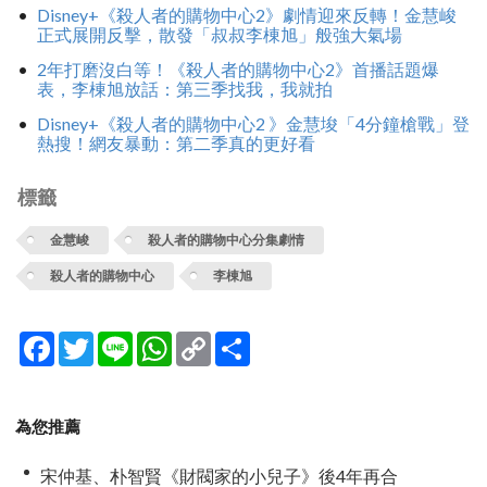
Disney+《殺人者的購物中心2》劇情迎來反轉！金慧峻
正式展開反擊，散發「叔叔李棟旭」般強大氣場
2年打磨沒白等！《殺人者的購物中心2》首播話題爆
表，李棟旭放話：第三季找我，我就拍
Disney+《殺人者的購物中心2 》金慧埈「4分鐘槍戰」登
熱搜！網友暴動：第二季真的更好看
標籤
金慧峻
殺人者的購物中心分集劇情
殺人者的購物中心
李棟旭
Facebook
Twitter
Line
WhatsApp
Copy
分
Link
享
為您推薦
宋仲基、朴智賢《財閥家的小兒子》後4年再合