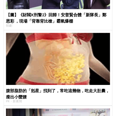
【圖】《財閥X刑警2》回歸！安普賢合體「新隊長」鄭
恩彩 ，現場「背靠背比槍」霸氣爆棚
韓劇
腹部脂肪的「剋星」找到了，常吃這幾物，吃走大肚囊，
瘦出小蠻腰
PR・新素簡