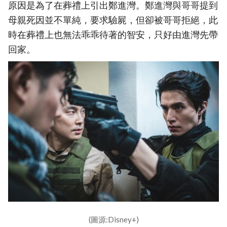
原因是為了在葬禮上引出鄭進灣。鄭進灣與哥哥提到
母親死因並不單純，要求驗屍，但卻被哥哥拒絕，此
時在葬禮上也無法乖乖待著的智安，只好由進灣先帶
回家。
(圖源:Disney+)