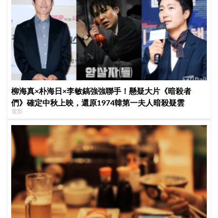
柳海真×朴海日×李敏鎬強強聯手！懸疑大片《暗殺者
們》確定中秋上映，還原1974韓第一夫人暗殺疑雲
電影