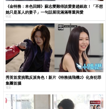
《金特務：本色回歸》蘇志燮難得談愛妻趙銀政！「不想
她只是某人的妻子」一句話展現滿滿尊重與愛
明星
秀英首度挑戰反派角色！新片《特務搞飛機2》化身犯罪
集團首腦
電影