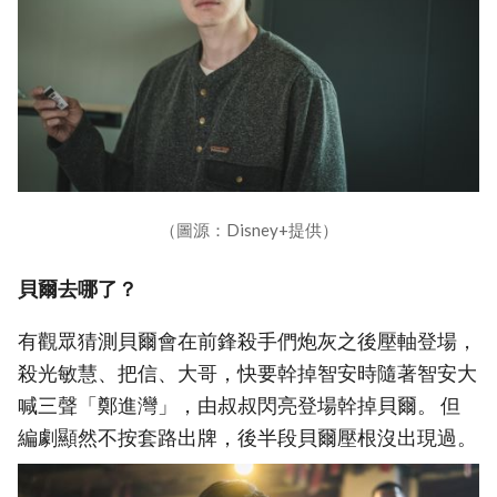
（圖源：Disney+提供）
貝爾去哪了？
有觀眾猜測貝爾會在前鋒殺手們炮灰之後壓軸登場，
殺光敏慧、把信、大哥，快要幹掉智安時隨著智安大
喊三聲「鄭進灣」，由叔叔閃亮登場幹掉貝爾。 但
編劇顯然不按套路出牌，後半段貝爾壓根沒出現過。