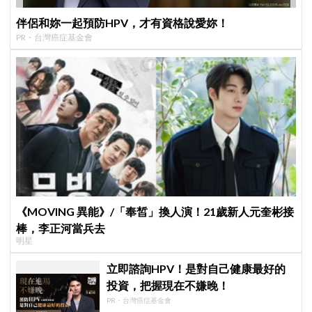
伴侶和妳一起預防HPV，才有資格說愛妳！
PR・台灣癌症基金會
《MOVING 異能》/「奉皙」換人演！21歲新人元奎彬接
棒，李正河當兵去
明星
立即諮詢HPV！是對自己健康最好的
投資，把握現在不嫌晚！
PR・台灣癌症基金會