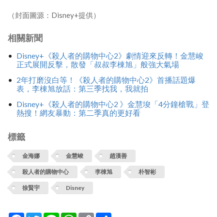
（封面圖源：Disney+提供）
相關新聞
Disney+《殺人者的購物中心2》劇情迎來反轉！金慧峻
正式展開反擊，散發「叔叔李棟旭」般強大氣場
2年打磨沒白等！《殺人者的購物中心2》首播話題爆
表，李棟旭放話：第三季找我，我就拍
Disney+《殺人者的購物中心2 》金慧埈「4分鐘槍戰」登
熱搜！網友暴動：第二季真的更好看
標籤
金海娜
金慧峻
趙漢善
殺人者的購物中心
李棟旭
朴智彬
徐賢宇
Disney
Facebook
Twitter
Line
WhatsApp
Copy
分