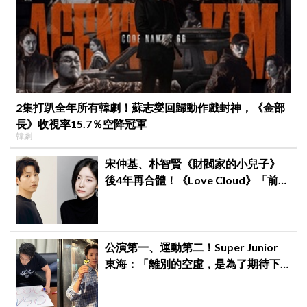
2集打趴全年所有韓劇！蘇志燮回歸動作戲封神，《金部
長》收視率15.7％空降冠軍
韓劇
宋仲基、朴智賢《財閥家的小兒子》
後4年再合體！《Love Cloud》「前任
見面就變天」設定超鬧
公演第一、運動第二！Super Junior
東海：「離別的空虛，是為了期待下
次再見」