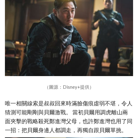
（圖源：Disney+提供）
唯一相關線索是叔叔回來時滿臉傷痕虛弱不堪，令人
猜測可能剛剛與貝爾激戰。 當初貝爾用調虎離山兩
面夾擊的戰略殺死鄭進灣父母，也許鄭進灣也用了同
一招：把貝爾身邊人都調走，再獨自跟貝爾單挑。