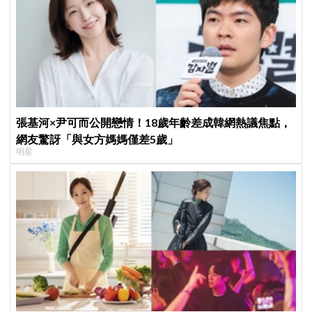
張基河×尹可而公開戀情！18歲年齡差成韓網熱議焦點，
網友驚訝「與女方媽媽僅差5歲」
明星