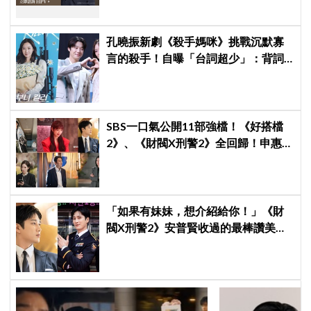
孔曉振新劇《殺手媽咪》挑戰沉默寡
言的殺手！自曝「台詞超少」：背詞
壓力小很多XD
SBS一口氣公開11部強檔！《好搭檔
2》、《財閥X刑警2》全回歸！申惠
善、金智媛、朴信惠、金南佶、李帝
勳...陣容太狂了
「如果有妹妹，想介紹給你！」《財
閥X刑警2》安普賢收過的最棒讚美，
連哥哥們都認證的好品格～