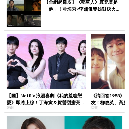
【全網起雞皮】《稻草人》真兇竟是
「他」！朴海秀×李熙俊雙雄對決火花
四濺 網民封為「2026劇王」
【圖】Netflix 浪漫喜劇《我的荒糖戀
《請回答1988》
愛》即將上線！丁海寅＆賀營甜蜜亮相
友！柳惠英、高庚
韓劇
綜藝
製作發表會，甜蜜CP化學反應引期待
告公開，暖心互動