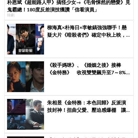
朴恩斌《超能路人甲》搞怪少女→《毛骨悚然的戀愛》見
鬼霸總！180度反差演技獲讚「信看演員」
韓劇
柳海真×朴海日×李敏鎬強強聯手！懸
疑大片《暗殺者們》確定中秋上映，
還原1974韓第一夫人暗殺疑雲
《殺手媽咪》、《婚姻之後》接棒
《金特務》 收視雙雙飆升至7～8%
創新高！
朱相昱《金特務：本色回歸》反派演
技封神！扭曲父愛、壓迫感爆棚 讓
觀眾毛骨悚然