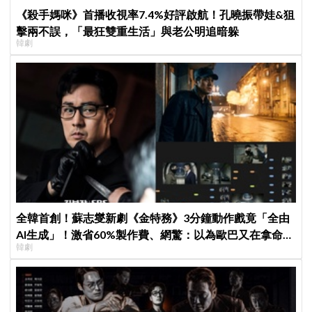
《殺手媽咪》首播收視率7.4%好評啟航！孔曉振帶娃&狙
擊兩不誤，「最狂雙重生活」與老公明追暗躲
韓劇
全韓首創！蘇志燮新劇《金特務》3分鐘動作戲竟「全由
AI生成」！激省60%製作費、網驚：以為歐巴又在拿命拍
韓劇
戲！