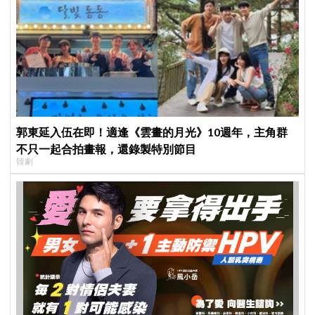
郭東延入伍在即！適逢《雲畫的月光》10週年，主角群
不只一起合拍畫報，還錄製特別節目
韓劇