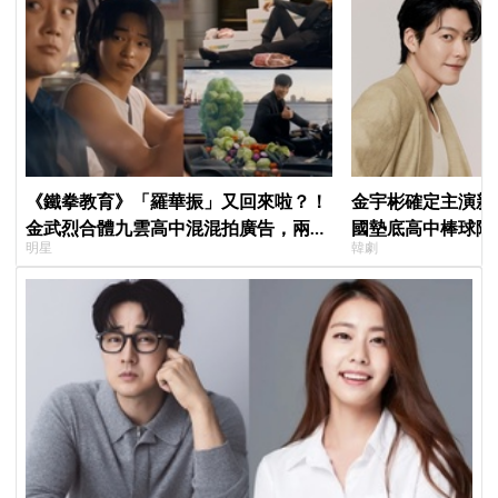
《鐵拳教育》「羅華振」又回來啦？！
金宇彬確定主演新
金武烈合體九雲高中混混拍廣告，兩人
國墊底高中棒球隊
明星
韓劇
嚇壞反應笑翻劇迷：根本番外篇！
劇