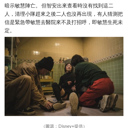
暗示敏慧陣亡。 但智安出來查看時沒有找到這二
人，清理小隊趕來之後二人也沒再出現，有人猜測把
信是緊急帶敏慧去醫院來不及打招呼，即敏慧生死未
定。
（圖源：Disney+提供）