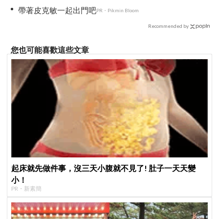
帶著皮克敏一起出門吧
PR・Pikmin Bloom
Recommended by
您也可能喜歡這些文章
起床就先做件事，沒三天小腹就不見了! 肚子一天天變
小！
PR・新素簡