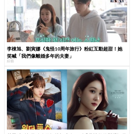
李棟旭、劉寅娜《鬼怪10周年旅行》粉紅互動超甜！她
笑喊「我們像離婚多年的夫妻」
綜藝