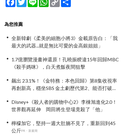
Link
享
為您推薦
全新韓劇《柔美的細胞小將3》金載原告白：「我
最大的武器...就是無比可愛的金高銀姐姐」
1.7億瀏覽漫畫神還原！孔曉振睽違15年回歸MBC
《殺手媽咪》，白天煮飯夜間狙擊
飆出 23.1%！《金特務：本色回歸》第8集收視率
再創新高，穩坐SBS 金土劇歷代第2、能否打破
《上流戰爭2》紀錄成焦點
Disney+《殺人者的購物中心2》李棟旭進化2.0！
世界觀再延伸 岡田將生登場竟殺了「他」
檸檬加它，堅持一週大肚腩不見了，重新回到45
公斤
PR・新素簡