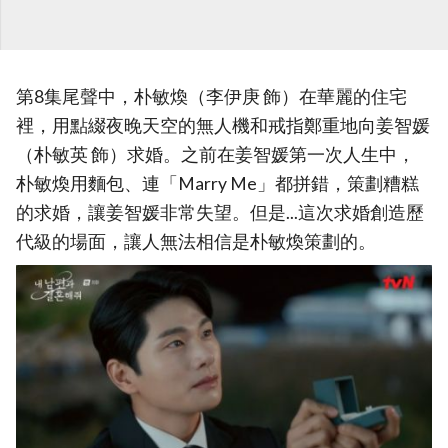
第8集尾聲中，朴敏煥（李伊庚 飾）在華麗的住宅
裡，用點綴夜晚天空的無人機和戒指鄭重地向姜智媛
（朴敏英 飾）求婚。之前在姜智媛第一次人生中，
朴敏煥用麵包、連「Marry Me」都拼錯，策劃糟糕
的求婚，讓姜智媛非常失望。但是...這次求婚創造歷
代級的場面，讓人無法相信是朴敏煥策劃的。