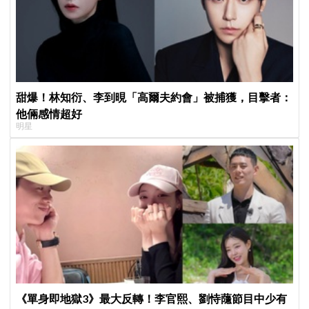
甜爆！林知衍、李到晛「高爾夫約會」被捕獲，目擊者：
他倆感情超好
明星
《單身即地獄3》最大反轉！李官熙、劉恃蘟節目中少有