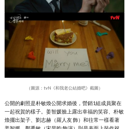
（圖源：tvN《和我老公結婚吧》截圖）
公開的劇照是朴敏煥公開求婚後，營銷1組成員聚在
一起祝賀的樣子。姜智媛臉上露出幸福的笑容、朴敏
煥擺出架子、劉志赫（羅人友 飾）和往常一樣看著
姜智媛、鄭秀敏（宋昰昀 飾演）則是表面上裝作祝