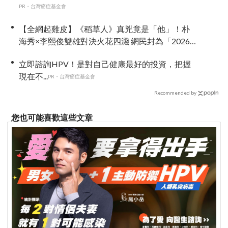
PR・台灣癌症基金會
【全網起雞皮】《稻草人》真兇竟是「他」！朴
海秀×李熙俊雙雄對決火花四濺 網民封為「2026
劇王」
立即諮詢HPV！是對自己健康最好的投資，把握
現在不...
PR・台灣癌症基金會
Recommended by
您也可能喜歡這些文章