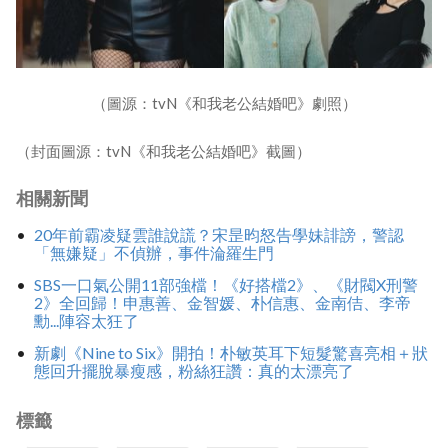
（圖源：tvN《和我老公結婚吧》劇照）
（封面圖源：tvN《和我老公結婚吧》截圖）
相關新聞
20年前霸凌疑雲誰說謊？宋昰昀怒告學妹誹謗，警認
「無嫌疑」不偵辦，事件淪羅生門
SBS一口氣公開11部強檔！《好搭檔2》、《財閥X刑警
2》全回歸！申惠善、金智媛、朴信惠、金南佶、李帝
勳...陣容太狂了
新劇《Nine to Six》開拍！朴敏英耳下短髮驚喜亮相＋狀
態回升擺脫暴瘦感，粉絲狂讚：真的太漂亮了
標籤