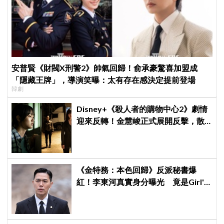
安普賢《財閥X刑警2》帥氣回歸！俞承豪驚喜加盟成
「隱藏王牌」，導演笑曝：太有存在感決定提前登場
韓劇
Disney+《殺人者的購物中心2》劇情
迎來反轉！金慧峻正式展開反擊，散
發「叔叔李棟旭」般強大氣場
《金特務：本色回歸》反派秘書爆
紅！李東河真實身分曝光 竟是Girl's
Day素珍老公