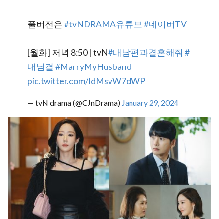
풀버전은
#tvNDRAMA유튜브
#네이버TV
[월화] 저녁 8:50 | tvN
#내남편과결혼해줘
#
내남결
#MarryMyHusband
pic.twitter.com/IdMsvW7dWP
— tvN drama (@CJnDrama)
January 29, 2024