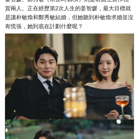
賀兩人。正在經歷第2次人生的姜智媛，最大目標就
是讓朴敏煥和鄭秀敏結婚，但她聽到朴敏煥求婚並沒
有慌張，她到底在計劃什麼呢？