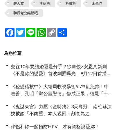
羅人友
李伊庚
朴敏英
宋昰昀
和我老公結婚吧
Facebook
Twitter
Line
WhatsApp
Copy
分
Link
享
為您推薦
交往10年要結婚還是分手？徐康俊×安恩真新劇
《不是你的戀愛》首波劇照曝光，9月12日首播引
期待
《秘戀稽核中》大結局收視暴衝9.7%創紀錄！申
惠善、孔明「辦公室戀情」修成正果，結尾「十
指緊扣」甜到蛀牙
《鬼謎東宮》力壓《金特務》3天奪冠！ 南柱赫演
技被酸「不夠重」本人親回：刻意為之
伴侶和妳一起預防HPV，才有資格說愛妳！