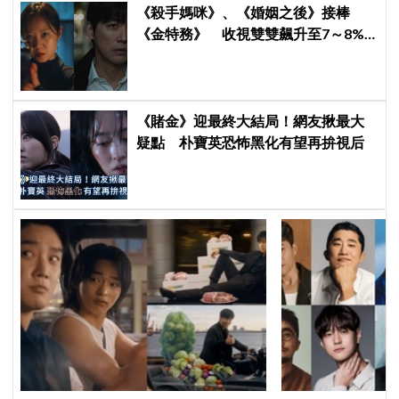
《殺手媽咪》、《婚姻之後》接棒
《金特務》 收視雙雙飆升至7～8%
創新高！
《賭金》迎最終大結局！網友揪最大
疑點 朴寶英恐怖黑化有望再拚視后