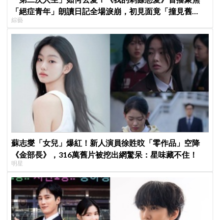
「絕症青年」朗讀日記全場淚崩，初見面竟「撞見舊
綜藝
識」！
蘇志燮「女兒」爆紅！新人演員徐貹旼「零作品」空降
《金部長》，316萬舊片被挖出網驚呆：星味藏不住！
明星