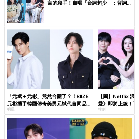
言的殺手！自曝「台詞超少」：背詞
壓力小很多XD
「元斌＋元彬」竟然合體了？！RIIZE
【圖】Netflix
元彬攜手韓國傳奇美男元斌代言同品
愛》即將上線！丁
明星
韓劇
牌，韓網瘋喊：兩個帥哥來了！
製作發表會，甜蜜