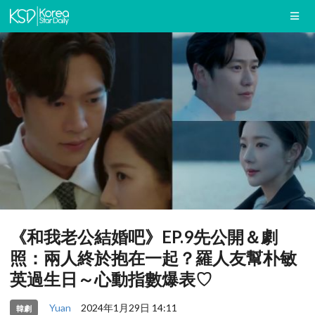
《和我老公結婚吧》EP.9先公開＆劇
照：兩人終於抱在一起？羅人友幫朴敏
英過生日～心動指數爆表♡
Yuan
2024年1月29日 14:11
韓劇