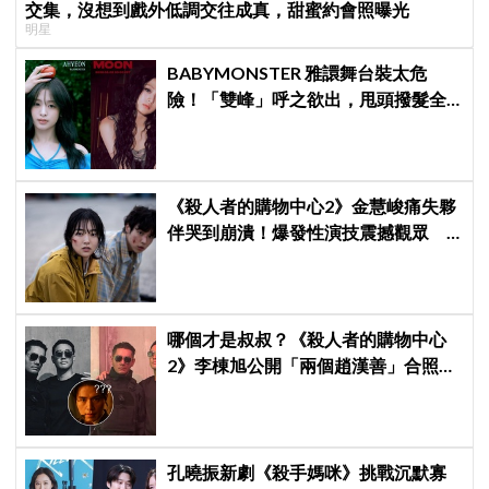
交集，沒想到戲外低調交往成真，甜蜜約會照曝光
明星
BABYMONSTER 雅譞舞台裝太危
險！「雙峰」呼之欲出，甩頭撥髮全
是護胸小動作！網：造型師出來謝罪
《殺人者的購物中心2》金慧峻痛失夥
伴哭到崩潰！爆發性演技震撼觀眾
點燃復仇怒火
哪個才是叔叔？《殺人者的購物中心
2》李棟旭公開「兩個趙漢善」合照，
全網傻眼：根本分不出來！
孔曉振新劇《殺手媽咪》挑戰沉默寡