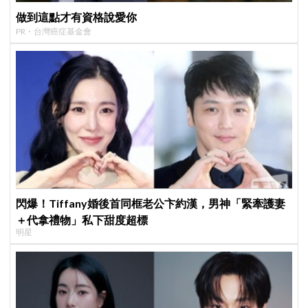
做到這點才有資格說愛你
PR・台灣癌症基金會
閃爆！Tiffany婚後首同框老公卞約漢，男神「緊牽護妻
＋代拿禮物」私下甜度超標
明星