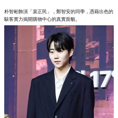
朴智彬飾演「裴正民」，鄭智安的同學，憑藉出色的
駭客實力揭開購物中心的真實面貌。