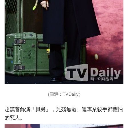
（圖源：TVDaily）
趙漢善飾演「貝爾」，兇殘無道、連專業殺手都懼怕
的惡人。