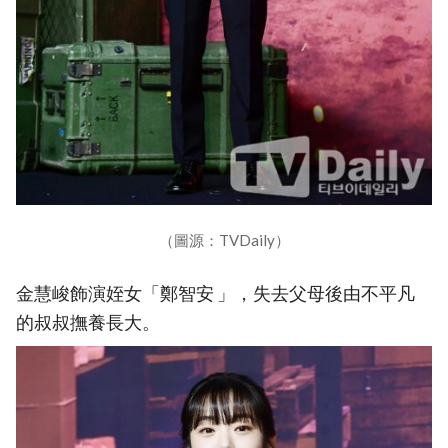
（圖源：TVDaily）
金慧峻飾演姪女「鄭智安 」，失去父母後由不平凡
的叔叔撫養長大。