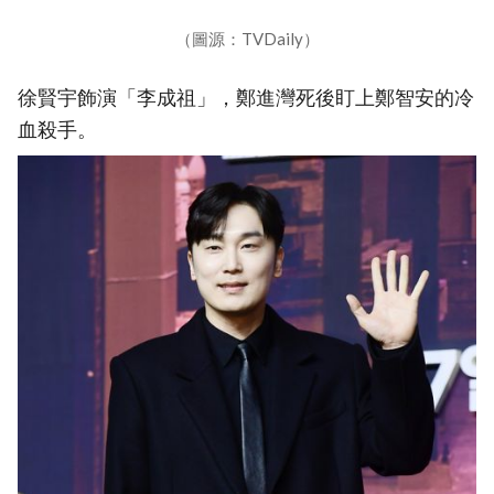
（圖源：TVDaily）
徐賢宇飾演「李成祖」，鄭進灣死後盯上鄭智安的冷
血殺手。