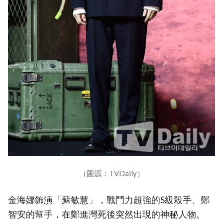
（圖源：TVDaily）
金海娜飾演「蘇敏慧」，戰鬥力超強的S級殺手、鄭
智安的幫手，在鄭進灣死後突然出現的神秘人物。