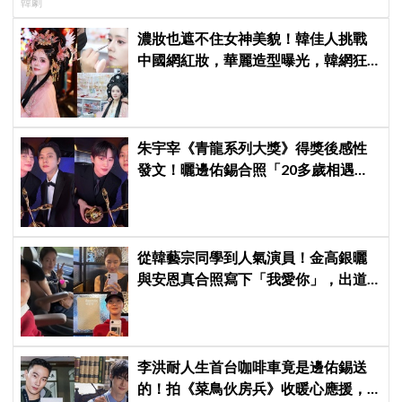
韓劇
濃妝也遮不住女神美貌！韓佳人挑戰
中國網紅妝，華麗造型曝光，韓網狂
讚：臉比妝還亮眼、太漂亮了
朱宇宰《青龍系列大獎》得獎後感性
發文！曬邊佑錫合照「20多歲相遇，
如今一起站上頒獎舞台」
從韓藝宗同學到人氣演員！金高銀曬
與安恩真合照寫下「我愛你」，出道
前結下的10年友情至今依舊深厚
李洪耐人生首台咖啡車竟是邊佑錫送
的！拍《菜鳥伙房兵》收暖心應援，