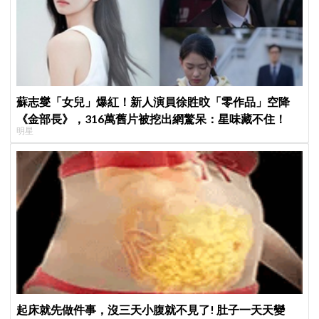
蘇志燮「女兒」爆紅！新人演員徐貹旼「零作品」空降
《金部長》，316萬舊片被挖出網驚呆：星味藏不住！
明星
起床就先做件事，沒三天小腹就不見了! 肚子一天天變