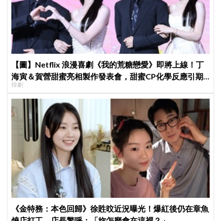
【圖】Netflix 浪漫喜劇《我的荒糖戀愛》即將上線！丁
海寅＆賀營甜蜜亮相製作發表會，甜蜜CP化學反應引期
韓劇
待
《金特務：本色回歸》徐貹旼近況曝光！爆紅後仍在章魚
燒店打工，店長驚呼：「妳怎麼會在這裡？」