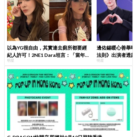
以為YG很自由，其實連去廁所都要經
邊佑錫暖心善舉曝
紀人許可！2NE1 Dara坦言：「當年超
法則》出演者透露
明星
明星
羨慕少女時代」
患者順利完成治療