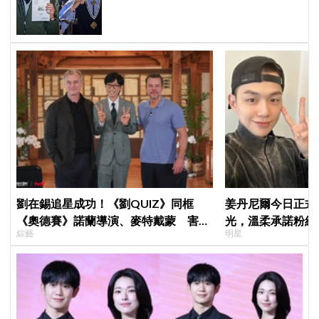
感動直呼「真的很謝謝」
劉在錫追星成功！《劉QUIZ》同框
姜丹尼爾今日正式
《奧德賽》諾蘭導演、麥特戴蒙 害羞
光，溫柔承諾粉絲
綜藝
明星
比YA幸福笑容藏不住
的」