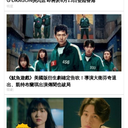
G-DRAGON快閃店 即將於8月13日登陸香港
明星
《魷魚遊戲》美國版衍生劇確定告吹！導演大衛芬奇退
出、凱特布蘭琪出演傳聞也破局
韓劇