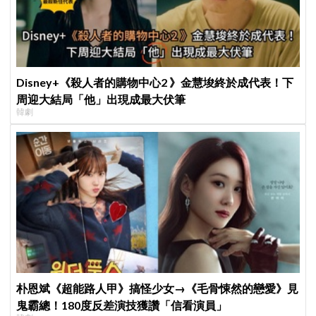
Disney+《殺人者的購物中心2 》金慧埈終於成代表！下
周迎大結局「他」出現成最大伏筆
韓劇
朴恩斌《超能路人甲》搞怪少女→《毛骨悚然的戀愛》見
鬼霸總！180度反差演技獲讚「信看演員」