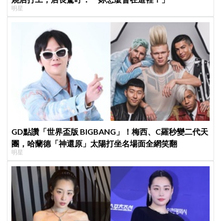
明星
GD點讚「世界盃版 BIGBANG」！梅西、C羅秒變二代天
團，哈蘭德「神還原」太陽打坐名場面全網笑翻
明星