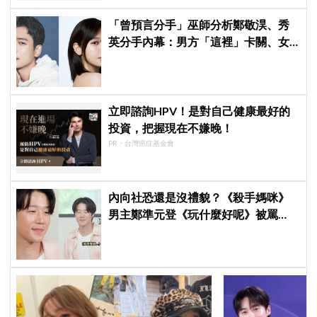
「曾預言分手」巫師分析鄭敬淏、秀
英分手內幕：男方「這裡」卡關、女
方心碎等累了... 驚曝未來仍有復合可
能？
立即諮詢HPV！是對自己健康最好的
投資，把握現在不嫌晚！
PR・台灣癌症基金會
內向社恐還是沒禮貌？《殺手媽咪》
男主鄭準元登《玩什麼好呢》被罵
爆，劉在錫、孔曉振狂救場也帶不動