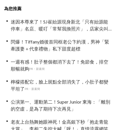
為您推薦
迷因本尊來了！SJ崔始源現身新北「只有始源能
停車」名店、暖叮「常幫我換照片」，店家尖叫
合照網笑翻：這輩子不能脫粉了
閃爆！Tiffany婚後首同框老公卞約漢，男神「緊
牽護妻＋代拿禮物」私下甜度超標
一週有感！肚子整個都消下去了！免節食，排空
順暢就夠
PR・新素簡
檸檬搭配它，臉上斑點全部消失了，小肚子都變
平坦了
PR・新素簡
公演第一、運動第二！Super Junior 東海：「離別
的空虛，是為了期待下次再見」
老友上台熱舞她眼神死！金高銀下秒「抱走青龍
大賞」，李相二失控大喊「呀！」真情流露網笑