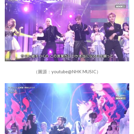
（圖源：youtube@NHK MUSIC）