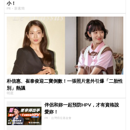
小！
PR・新素簡
朴信惠、崔泰俊迎二寶倒數！一張照片意外引爆「二胎性
別」熱議
明星
伴侶和妳一起預防HPV，才有資格說
愛妳！
PR・台灣癌症基金會