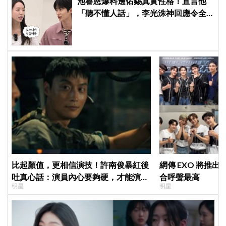
池睿恩爆料邊佑錫真實性格！直言他
「聽不懂人話」，李光洙神回應令全
場爆笑XD
比起顏值，更相信演技！許南俊暴紅後
網傳 EXO 將推
吐真心話：演員內心要夠硬，才能演活
合呼聲最高
明星
明星
別人，因為恐懼讓我更專注