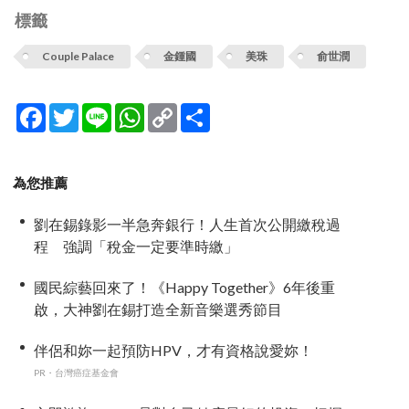
標籤
Couple Palace
金鍾國
美珠
俞世潤
Facebook
Twitter
Line
WhatsApp
Copy
分
Link
享
為您推薦
劉在錫錄影一半急奔銀行！人生首次公開繳稅過
程 強調「稅金一定要準時繳」
國民綜藝回來了！《Happy Together》6年後重
啟，大神劉在錫打造全新音樂選秀節目
伴侶和妳一起預防HPV，才有資格說愛妳！
PR・台灣癌症基金會