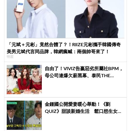
「元斌＋元彬」竟然合體了？！RIIZE元彬攜手韓國傳奇
美男元斌代言同品牌，韓網瘋喊：兩個帥哥來了！
明星
自由了！VIVIZ告贏惡劣所屬社BPM，
母公司連爆欠薪黑幕、泰民THE
BOYZ李昇基集體逃亡
金鍾國公開愛妻暖心舉動！《劉
QUIZ》甜談新婚生活 鬆口想生女兒
引發熱議