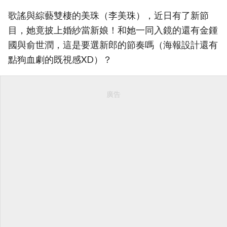
歌謠與綜藝雙棲的美珠（李美珠），近日有了新節
目，她竟披上婚紗當新娘！和她一同入鏡的還有金鍾
國與俞世潤，這是要選新郎的節奏嗎（海報設計還有
點狗血劇的既視感XD）？
廣告