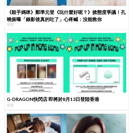
《殺手媽咪》鄭準元登《玩什麼好呢？》掀態度爭議！孔
曉振曝「錄影後真的吐了」心疼喊：沒能救你
明星
G-DRAGON快閃店 即將於8月13日登陸香港
明星