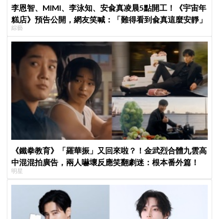
李恩智、MIMI、李泳知、安兪真凌晨5點開工！《宇宙年
糕店》預告公開，網友笑喊：「難得看到兪真這麼安靜」
綜藝
《鐵拳教育》「羅華振」又回來啦？！金武烈合體九雲高
中混混拍廣告，兩人嚇壞反應笑翻劇迷：根本番外篇！
明星