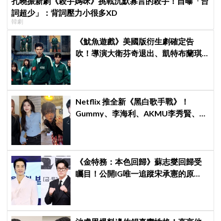
孔曉振新劇《殺手媽咪》挑戰沉默寡言的殺手！自曝「台
詞超少」：背詞壓力小很多XD
韓劇
《魷魚遊戲》美國版衍生劇確定告
吹！導演大衛芬奇退出、凱特布蘭琪
出演傳聞也破局
Netflix 推全新《黑白歌手戰》！
Gummy、李海利、AKMU李秀賢、河
鉉雨、10CM等豪華陣容曝光，韓網驚
呼：「誰來當評審？」
《金特務：本色回歸》蘇志燮回歸受
矚目！公開IG唯一追蹤宋承憲的原
因，感性表示：「他是我的恩人」