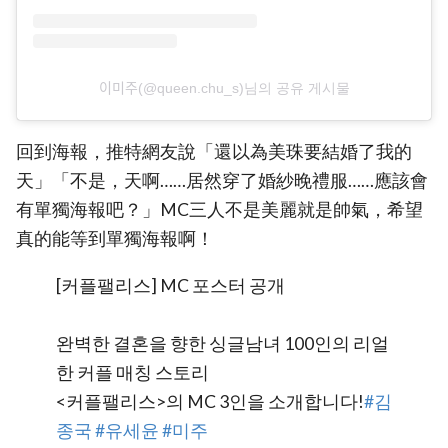
이미주(@queen.chu_s)님의 공유 게시물
回到海報，推特網友說「還以為美珠要結婚了我的
天」「不是，天啊……居然穿了婚紗晚禮服……應該會
有單獨海報吧？」MC三人不是美麗就是帥氣，希望
真的能等到單獨海報啊！
[커플팰리스] MC 포스터 공개
완벽한 결혼을 향한 싱글남녀 100인의 리얼
한 커플 매칭 스토리
<커플팰리스>의 MC 3인을 소개합니다!
#김
종국
#유세윤
#미주