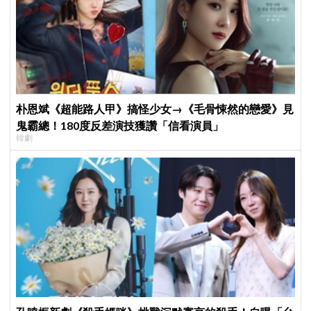
朴恩斌《超能路人甲》搞怪少女→《毛骨悚然的戀愛》見
鬼霸總！180度反差演技獲讚「信看演員」
韓劇