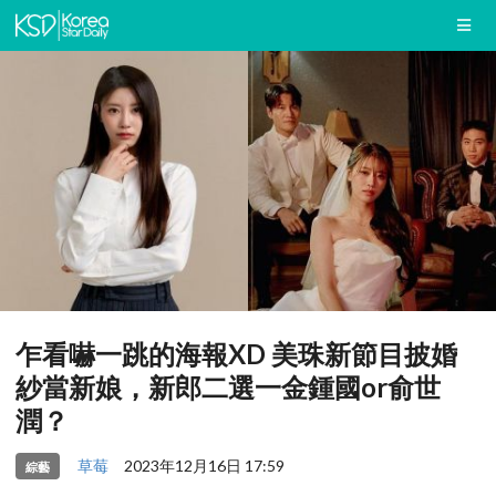
乍看嚇一跳的海報XD 美珠新節目披婚
紗當新娘，新郎二選一金鍾國or俞世
潤？
草莓
2023年12月16日 17:59
綜藝