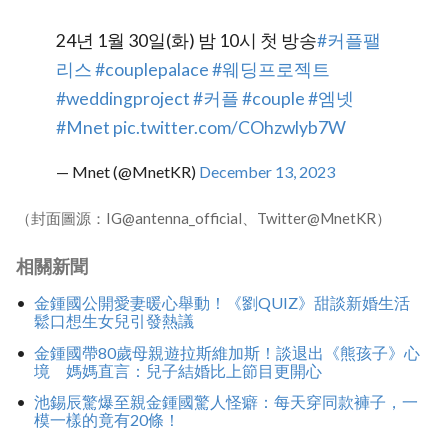
24년 1월 30일(화) 밤 10시 첫 방송
#커플팰
리스
#couplepalace
#웨딩프로젝트
#weddingproject
#커플
#couple
#엠넷
#Mnet
pic.twitter.com/COhzwlyb7W
— Mnet (@MnetKR)
December 13, 2023
（封面圖源：IG@antenna_official、Twitter@MnetKR）
相關新聞
金鍾國公開愛妻暖心舉動！《劉QUIZ》甜談新婚生活
鬆口想生女兒引發熱議
金鍾國帶80歲母親遊拉斯維加斯！談退出《熊孩子》心
境 媽媽直言：兒子結婚比上節目更開心
池錫辰驚爆至親金鍾國驚人怪癖：每天穿同款褲子，一
模一樣的竟有20條！