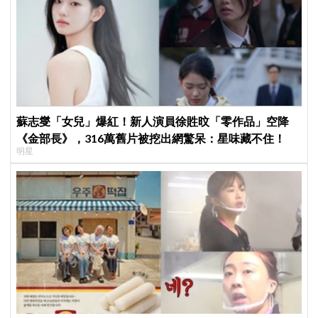
蘇志燮「女兒」爆紅！新人演員徐貹旼「零作品」空降
《金部長》，316萬舊片被挖出網驚呆：星味藏不住！
明星