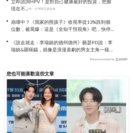
立即諮詢HPV！是對自己健康最好的投資，把握
現在不...
PR・台灣癌症基金會
崩壞中？《我家的熊孩子》收視率從13%跌到個
位數，被罵爆：這是《全知干預視角》吧，快停
播
《說走就走：李瑞鎮的德州德州》藝瑟PD說：李
瑞鎮&羅暎錫，就像是浪漫喜劇的男女主角一樣
XD
Recommended by
您也可能喜歡這些文章