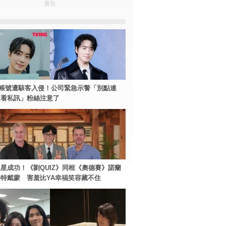
廣告
帳號遭駭客入侵！公司緊急示警「別點連
查看私訊」粉絲注意了
星成功！《劉QUIZ》同框《奧德賽》諾蘭
特戴蒙 害羞比YA幸福笑容藏不住