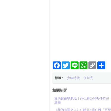
Facebook
Twitter
Line
WhatsApp
Copy
分
Link
享
標籤 :
少年時代
任時完
相關新聞
真的超像雙胞胎！薛仁雅公開與任時完
滿滿
《我的有罪之人》任時完×薛仁雅「百