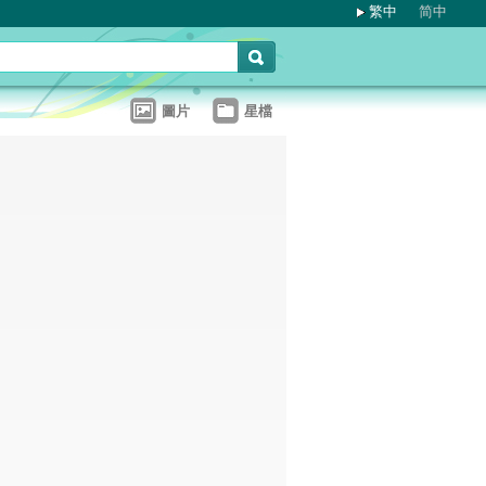
繁中
简中
圖片
星檔