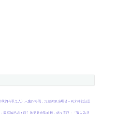
《我的有罪之人》人生四格照，短髮帥氣感爆發＋劇未播就話題
想」同框掀熱議！薛仁雅男裝造型帥翻，網友直呼：「還以為是