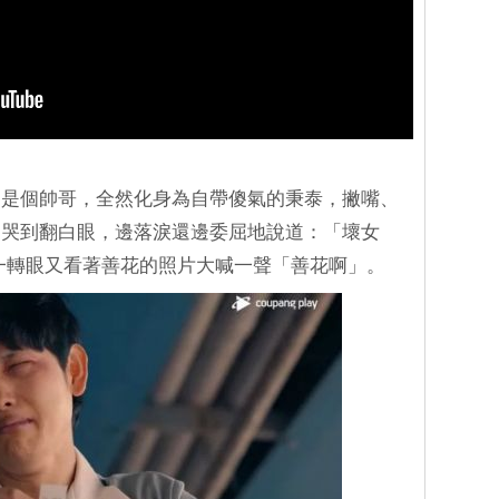
還是個帥哥，全然化身為自帶傻氣的秉泰，撇嘴、
間哭到翻白眼，邊落淚還邊委屈地說道：「壞女
一轉眼又看著善花的照片大喊一聲「善花啊」。