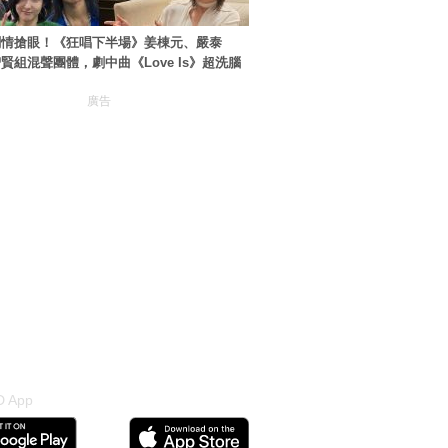
劇情搶眼！《狂唱下半場》姜棟元、嚴泰
賢組混聲團體，劇中曲《Love Is》超洗腦
廣告
 App