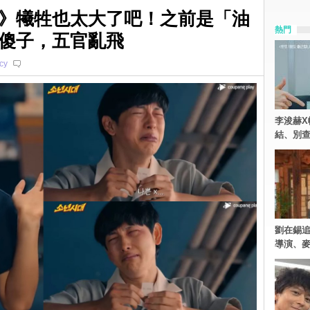
》犧牲也太大了吧！之前是「油
熱門
傻子，五官亂飛
cy
李浚赫X
結、別
劉在錫追
導演、麥