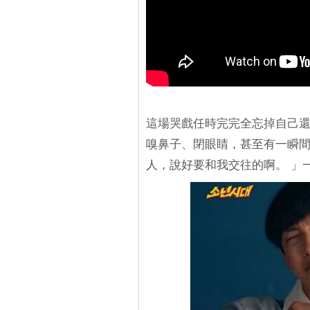
這場哭戲任時完完全忘掉自己
嗅鼻子、閉眼睛，甚至有一瞬
人，說好要和我交往的啊。 」