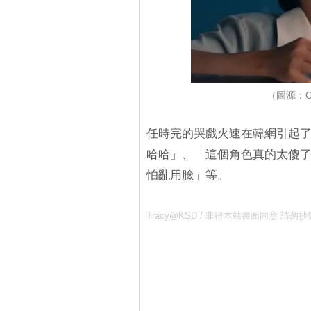
（圖源：C
任時完的哭戲火速在韓網引起
哈哈」、「這個角色真的太傻
怕亂用臉」等。
Tracy@KSD / 非得本站書面同意