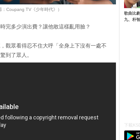
：Coupang TV《少年時代》）
歌曲比
九、朴智
任時完多少演出費？讓他敢這樣亂用臉？
膩，觀眾看得忍不住大呼「全身上下沒有一處不
震驚到了眾人。
下載KSD