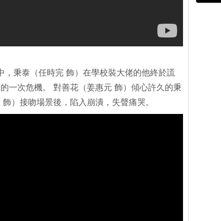
中，秉泰（任時完 飾）在學校裝大佬的他終於謊
的一次危機。 對善花（姜惠元 飾）傾心許久的秉
 飾）接吻場景後，陷入崩潰，失聲痛哭。