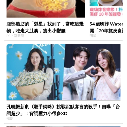
腹部脂肪的「剋星」找到了，常吃這幾
54 歲嗨炸 Wate
物，吃走大肚囊，瘦出小蠻腰
開「20年抗炎食譜
PR・新素簡
明星
沒復發、砸20億
孔曉振新劇《殺手媽咪》挑戰沉默寡言的殺手！自曝「台
詞超少」：背詞壓力小很多XD
韓劇