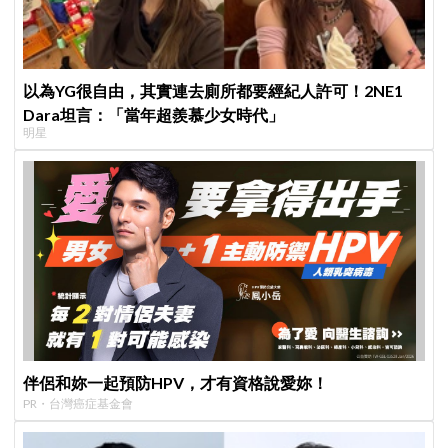
以為YG很自由，其實連去廁所都要經紀人許可！2NE1
Dara坦言：「當年超羨慕少女時代」
明星
伴侶和妳一起預防HPV，才有資格說愛妳！
PR・台灣癌症基金會