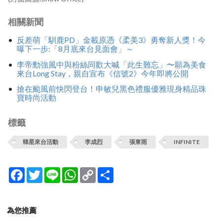
相關新聞
反差萌「馴鹿PD」金載原憑《柔美3》勇奪新人獎！今
曝下一步:「8月底來台見面會」～
李帝勳強風中與粉絲同歡大喊「此生難忘」〜願為美食
來台Long Stay，親自宣布《信號2》今年即將公開
搶在颱風前快閃登台！申敏兒黑色禮服優雅現身精品珠
寶時尚活動
標籤
韓星來台活動
李成烈
張東雨
INFINITE
Facebook
Twitter
Line
WhatsApp
Copy
分
Link
享
為您推薦