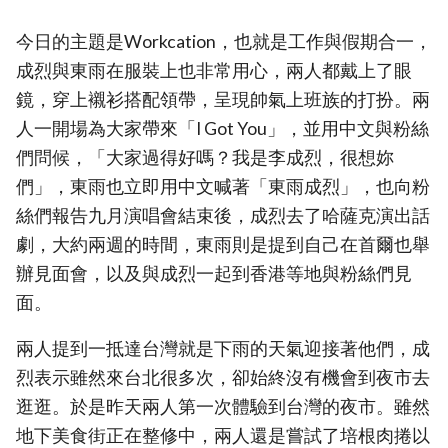
今日的主題是Workcation，也就是工作與假期合一，
成烈與東雨在服裝上也非常用心，兩人都戴上了眼
鏡，穿上襯衫搭配領帶，呈現帥氣上班族的打扮。兩
人一開場為大家帶來「I Got You」，並用中文與粉絲
們問候，「大家過得好嗎？我是李成烈，很想妳
們」，東雨也立即用中文喊著「東雨成烈」，也向粉
絲們報告九月演唱會結束後，成烈去了哈薩克演出話
劇，大約兩週的時間，東雨則是提到自己在首爾也舉
辦見面會，以及與成烈一起到香港等地與粉絲們見
面。
兩人提到一抵達台灣就是下雨的天氣迎接著他們，成
烈表示雖然來台北很多次，卻始終沒有機會到夜市去
逛逛。於是昨天兩人第一次體驗到台灣的夜市。雖然
地下美食街正在整修中，兩人還是嘗試了培根肉捲以