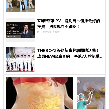
不舒服
立即諮詢HPV！是對自己健康最好的
投資，把握現在不嫌晚！
PR・台灣癌症基金會
THE BOYZ簽約新廠牌續團體活動！
成員NEW缺席合約 將以9人體制重
啟新篇章