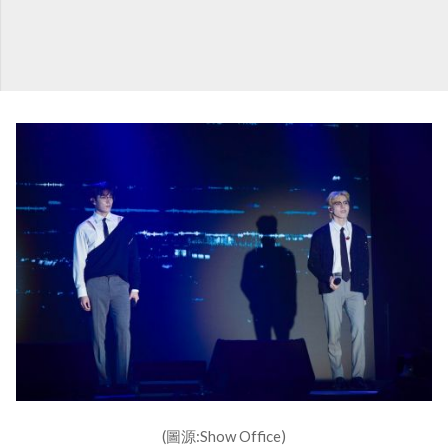
(圖源:Show Office)