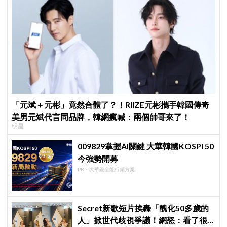
「元斌＋元彬」竟然合體了？！RIIZE元彬攜手韓國傳奇
美男元斌代言同品牌，韓網瘋喊：兩個帥哥來了！
明星
009829掌握AI關鍵 大華韓國KOSPI 50
今強勢開募
PR・大華銀全能行銷方案
Secret新歌短片挨轟「醜化50多歲的
人」掀世代歧視爭議！網怒：看了很