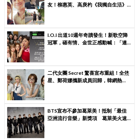
友！柳惠英、高庚杓《我獨自生活》
預告公開，暖心互動掀回憶殺
I.O.I 出道10週年奇蹟發生！新歌空降
冠軍，磪有情、金世正感動喊：「連
韓劇都寫不出這樣的劇情」
二代女團 Secret 驚喜宣布重組！全烋
星、鄭荷娜攜新成員回歸，韓網熱
議：非要選新成員嗎？
BTS宣布不參加葛萊美！抵制「最佳
亞洲流行音樂」新獎項 葛萊美火速
回應仍難平息爭議