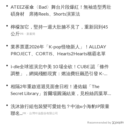
ATEEZ崔傘〈Bad〉舞台片段爆紅！無袖造型秀壯
碩身材 席捲Reels、Shorts演算法
檸檬加它，堅持一週大肚腩不見了，重新回到45
公斤
PR・新素簡
業界票選2026年「K-pop怪物新人」！ALLDAY
PROJECT、CORTIS、Hearts2Hearts稱霸名單
i-dle全球巡演北中美 10 場全砍！CUBE 認「條件
調整」，網揭殘酷現實：燃油費狂飆恐引發 K-
Pop 棄美潮？
相隔2年重啟巡迴見面會日程！邊佑錫「The
Secret Library」首爾場圓滿結束，見粉絲四葉草
應援淚眼汪汪
洗沐旅行組包裝變可愛娃包？中油x小海豹IP限量
聯名...
PR・台灣中油股份有限公司
Recommended by