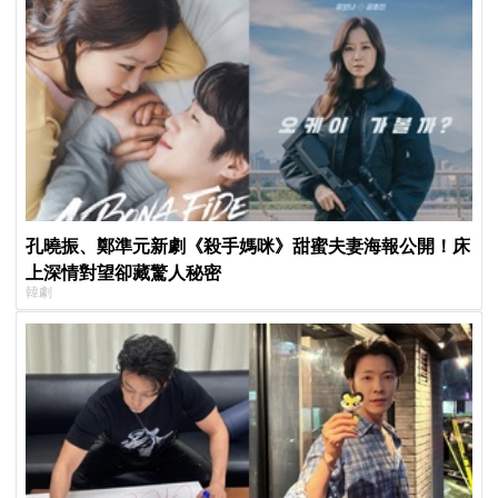
孔曉振、鄭準元新劇《殺手媽咪》甜蜜夫妻海報公開！床
上深情對望卻藏驚人秘密
韓劇