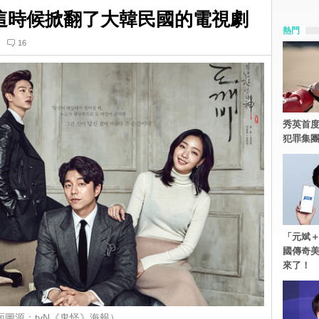
這時候掀翻了大韓民國的電視劇
熱門
16
秀英首度
犯罪集
「元斌＋
國傳奇
來了！
面圖源：tvN《鬼怪》海報）