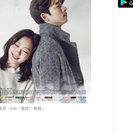
圖源：tvN《鬼怪》海報）