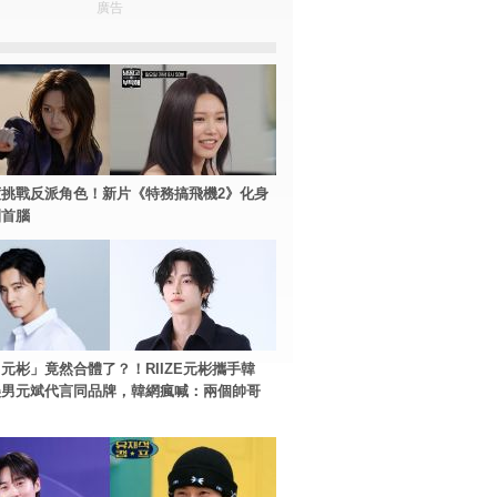
廣告
挑戰反派角色！新片《特務搞飛機2》化身
團首腦
元彬」竟然合體了？！RIIZE元彬攜手韓
美男元斌代言同品牌，韓網瘋喊：兩個帥哥