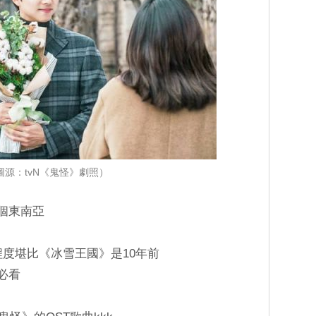
圖源：tvN《鬼怪》劇照）
整個東南亞
訝程度堪比《冰雪王國》是10年前
必看