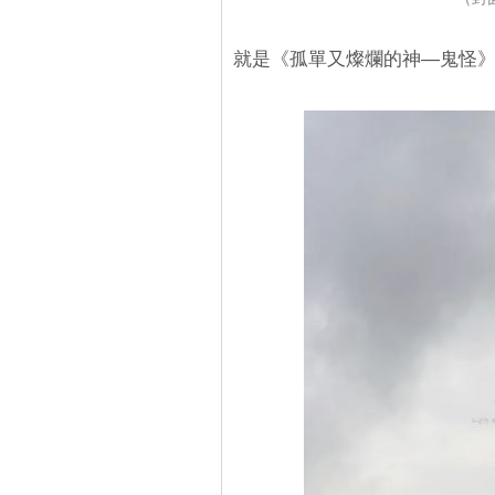
就是《孤單又燦爛的神—鬼怪》（播