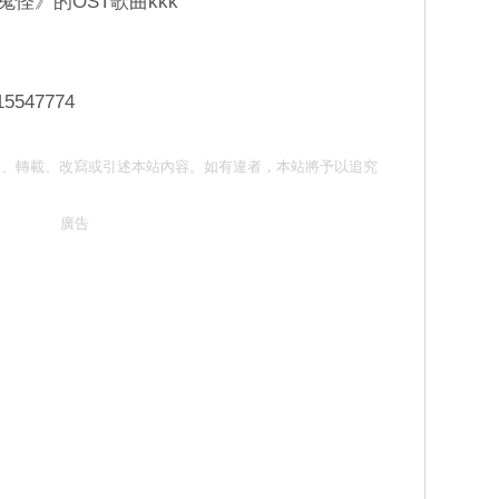
《鬼怪》的OST歌曲kkk
15547774
請勿抄襲、轉載、改寫或引述本站內容。如有違者，本站將予以追究
廣告