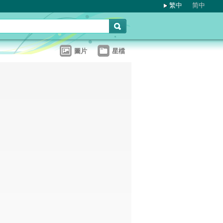
繁中
简中
圖片
星檔