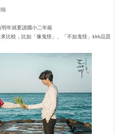
候啦
小孩明年就要讀國小二年級
拿來比較，比如「像鬼怪」、「不如鬼怪」kkk品質