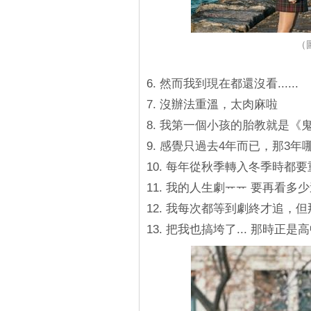
（
6. 然而我到現在都還沒看......
7. 沒辦法重溫，太肉麻啦
8. 我第一個小孩的胎教就是《鬼
9. 感覺只過去4年而已，那3年
10. 每年從秋季轉入冬季時
11. 我的人生劇ᅲᅲ 要再看多
12. 我每次都等到劇終才追，
13. 把我也搞垮了... 那時正