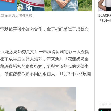
BLACK
（封面圖源：鴻聯國際）
「忍不
李帝勳後再與小鮮肉合作，金宇彬師弟崔宇成首次
年憑《花漾奶奶秀英文》一舉獲得韓國電影三大金獎
星崔宇成再度回歸大銀幕，帶來新片《花漾奶奶金
隱藏許多祕密的房東奶奶，要與古道熱腸的大學生
、價值觀都截然不同的兩個人，11月3日即將展開
下載KSD