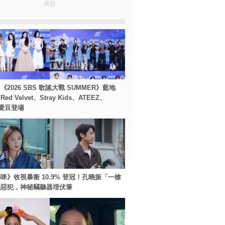
廣告
2026 SBS 歌謠大戰 SUMMER》藍地
d Velvet、Stray Kids、ATEEZ、
等愛豆登場
咪》收視暴衝 10.9% 登冠！孔曉振「一槍
極惡犯，神秘竊聽器埋伏筆