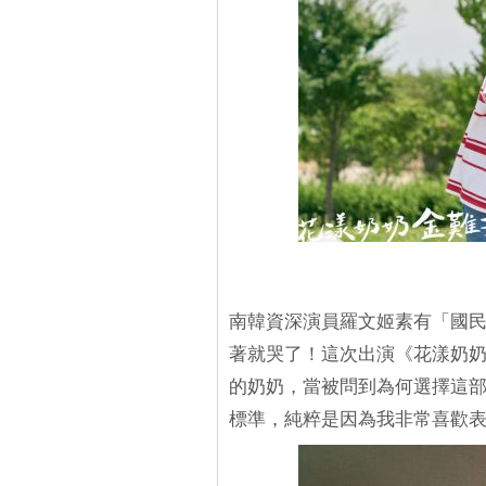
南韓資深演員羅文姬素有「國
著就哭了！這次出演《花漾奶
的奶奶，當被問到為何選擇這
標準，純粹是因為我非常喜歡