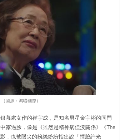
（圖源：鴻聯國際）
大銀幕處女作的崔宇成，是知名男星金宇彬的同門
中露過臉，像是《雖然是精神病但沒關係》《The
的身影，也被眼尖的粉絲紛紛指出說「撞臉許光