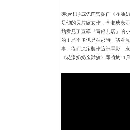
導演李順成先前曾擔任《花漾
是他的長片處女作，李順成表
館看見了宣導『青銀共居』的
的！差不多也是在那時，我看
事」從而決定製作這部電影，
《花漾奶奶金難搞》即將於11