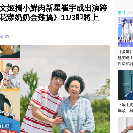
文姬攜小鮮肉新星崔宇成出演跨
熱門
漾奶奶金難搞》11/3即將上
網
【多圖】《
毯開跑！Re
RIIZE
《殺手媽
爆頭」