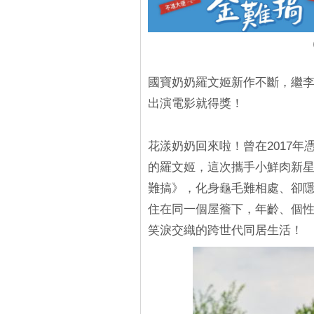
國寶奶奶羅文姬新作不斷，繼
出演電影就得獎！
花漾奶奶回來啦！曾在2017
的羅文姬，這次攜手小鮮肉新
難搞》，化身龜毛難相處、卻
住在同一個屋簷下，年齡、個性
笑淚交織的跨世代同居生活！