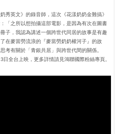
奶奶秀英文》的錄音師，這次《花漾奶奶金難搞》
示：「之所以想拍攝這部電影，是因為有次在圖書
小冊子，我認為講述一個跨世代同居的故事是有趣
見了在麥當勞流浪的『麥當勞奶奶權河子』的故
來思考有關於「青銀共居」與跨世代間的關係。
月3日全台上映，更多詳情請見鴻聯國際粉絲專頁。