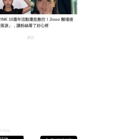
PINK 10週年活動遭批敷衍！Jisoo 離場後
住落淚」，讓粉絲看了好心疼
廣告
 App