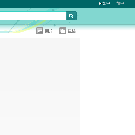
繁中
简中
圖片
星檔