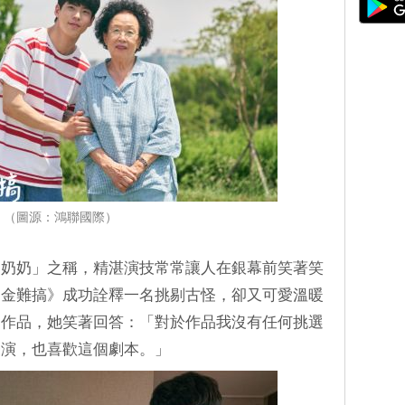
（圖源：鴻聯國際）
民奶奶」之稱，精湛演技常常讓人在銀幕前笑著笑
奶金難搞》成功詮釋一名挑剔古怪，卻又可愛溫暖
部作品，她笑著回答：「對於作品我沒有任何挑選
表演，也喜歡這個劇本。」