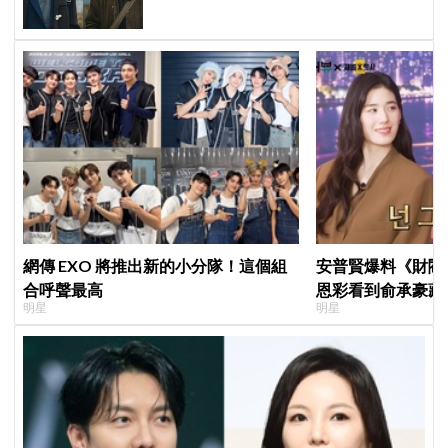
網傳 EXO 將推出新的小分隊！這個組
安普賢爆料《財閥
合呼聲最高
恩彩看到俞承豪藏
明星
明星
普賢只是「搞笑男