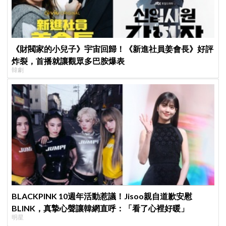
《財閥家的小兒子》宇宙回歸！《新進社員姜會長》好評
炸裂，首播就讓觀眾多巴胺爆表
韓劇
BLACKPINK 10週年活動惹議！Jisoo親自道歉安慰
BLINK，真摯心聲讓韓網直呼：「看了心裡好暖」
明星