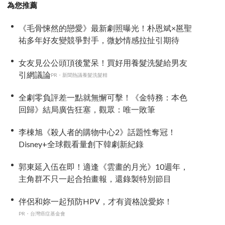
為您推薦
《毛骨悚然的戀愛》最新劇照曝光！朴恩斌×邕聖
祐多年好友變競爭對手，微妙情感拉扯引期待
女友見公公頭頂後驚呆！買好用養髮洗髮給男友
引網議論
PR・新聞熱議養髮洗髮精
全劇零負評差一點就無懈可擊！《金特務：本色
回歸》結局廣告狂塞，觀眾：唯一敗筆
李棟旭《殺人者的購物中心2》話題性奪冠！
Disney+全球觀看量創下韓劇新紀錄
郭東延入伍在即！適逢《雲畫的月光》10週年，
主角群不只一起合拍畫報，還錄製特別節目
伴侶和妳一起預防HPV，才有資格說愛妳！
PR・台灣癌症基金會