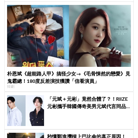
朴恩斌《超能路人甲》搞怪少女→《毛骨悚然的戀愛》見
鬼霸總！180度反差演技獲讚「信看演員」
韓劇
「元斌＋元彬」竟然合體了？！RIIZE
元彬攜手韓國傳奇美男元斌代言同品
牌，韓網瘋喊：兩個帥哥來了！
秒懂鄭進灣槓上巴比侖的真正原因！