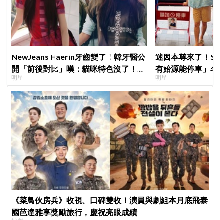
NewJeans Haerin牙齒變了！韓牙醫公
迷因本尊來了！S
開「前後對比」嘆：貓咪特色沒了！粉
有始源能停車」名
明星
明星
絲超崩潰
照片」，店家尖叫
不能脫粉了
《菜鳥伙房兵》收視、口碑雙收！演員與劇組本月底飛泰
國芭達雅享獎勵旅行，慶祝亮眼成績