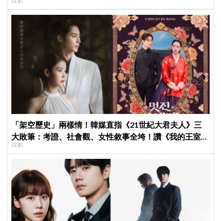
韓劇
「架空歷史」兩樣情！韓媒直指《21世紀大君夫人》三
大敗筆：考證、社會觀、女性敘事全垮！讚《我的王室死
韓劇
對頭》諷刺到位