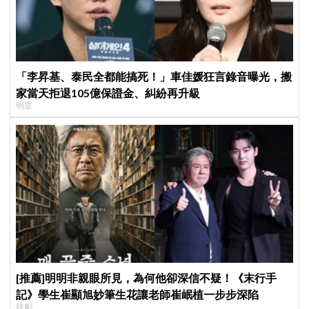
「李昇基、泰民全都能搞死！」車佳媛狂言錄音曝光，搬
家當天拒退105億保證金、糾紛再升級
明星
[推薦]明明非親眼所見，為何他卻深信不疑！《末行手
記》學生崔顯旭妙筆生花讓老師崔岷植一步步深陷
韓劇