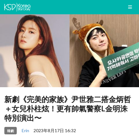
新劇《完美的家族》尹世雅二搭金炳哲
＋女兒朴柱炫！更有帥氣警察L金明洙
特別演出〜
Erin
2023年8月17日 16:32
韓劇