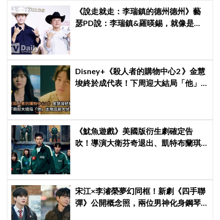
《說走就走：李瑞鎮的德州德州》藝
瑟PD說：李瑞鎮&羅暎錫，就像是浪
漫喜劇的男女主角一樣XD
Disney+《殺人者的購物中心2 》金慧
埈終於成代表！下周迎大結局「他」
出現成最大伏筆
《魷魚遊戲》美國版衍生劇確定告
吹！導演大衛芬奇退出、凱特布蘭琪
出演傳聞也破局
宋江×李濬榮夢幻同框！新劇《四手聯
彈》公開概念照，兩位男神化身鋼琴
天才，8月首播讓粉絲超期待