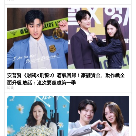
安普賢《財閥X刑警2》霸氣回歸！豪砸資金、動作戲全
面升級 放話：這次要超越第一季
韓劇