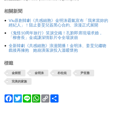
相關新聞
Viu原創韓劇《共感細胞》金明洙霸氣宣布「我來當妳的
經紀人」！阻止姜旻兒簽黑心合約、浪漫正式展開
《鬼怪10周年旅行》笑淚交織！孔劉即席現場求婚，
「柳會長」金成謙深情影片令全場淚崩
全新韓劇《共感細胞》浪漫開播！金明洙、姜旻兒繼吻
戲後再擁抱 她崩潰落淚投入溫暖懷抱
標籤
金炳哲
金明洙
朴柱炫
尹世雅
完美的家族
Facebook
Twitter
Line
WhatsApp
Copy
分
Link
享