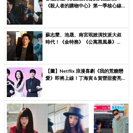
《殺人者的購物中心》第一季核心線
索快速複習
蘇志燮、池晟、南宮珉掀演技派大叔
時代！《金特務》《公寓黑風暴》
《婚姻之後》收視、人氣雙爆發
【圖】Netflix 浪漫喜劇《我的荒糖戀
愛》即將上線！丁海寅＆賀營甜蜜亮
相製作發表會，甜蜜CP化學反應引期
待