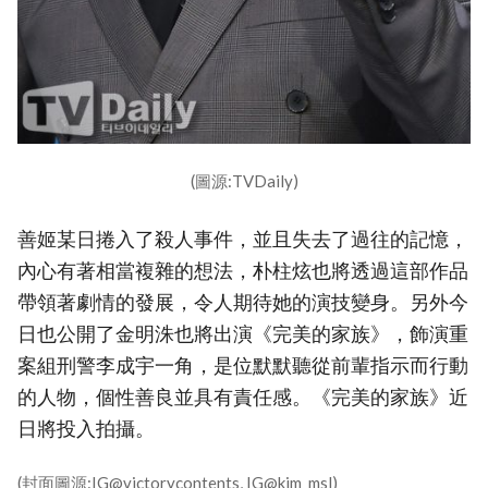
(圖源:TVDaily)
善姬某日捲入了殺人事件，並且失去了過往的記憶，
內心有著相當複雜的想法，朴柱炫也將透過這部作品
帶領著劇情的發展，令人期待她的演技變身。另外今
日也公開了金明洙也將出演《完美的家族》，飾演重
案組刑警李成宇一角，是位默默聽從前輩指示而行動
的人物，個性善良並具有責任感。《完美的家族》近
日將投入拍攝。
(封面圖源:IG@victorycontents, IG@kim_msl)