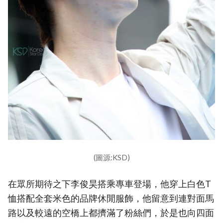
(圖源:KSD)
在眾所期待之下李俊昊搭乘專車登場，他穿上白色T
恤搭配全套米色的品牌休閒服飾，他留意到連對面馬
路以及較遠的空橋上都擠滿了粉絲們，於是也向四面