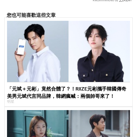
您也可能喜歡這些文章
「元斌＋元彬」竟然合體了？！RIIZE元彬攜手韓國傳奇
美男元斌代言同品牌，韓網瘋喊：兩個帥哥來了！
明星