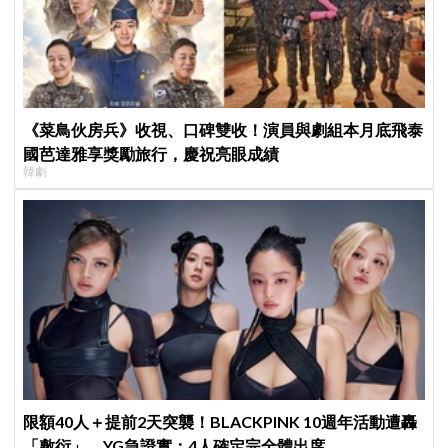
《菜鳥伙房兵》收視、口碑雙收！演員與劇組本月底飛泰
國芭達雅享獎勵旅行，慶祝亮眼成績
韓劇
限額40人＋提前2天突襲！BLACKPINK 10週年活動遭轟
「敷衍」，YG急證實：4人確定完全體出席