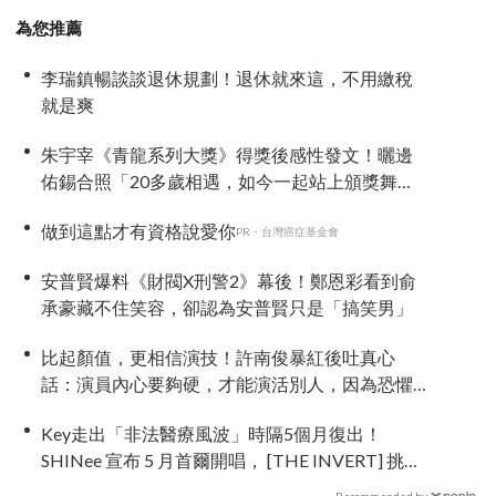
為您推薦
李瑞鎮暢談談退休規劃！退休就來這，不用繳稅
就是爽
朱宇宰《青龍系列大獎》得獎後感性發文！曬邊
佑錫合照「20多歲相遇，如今一起站上頒獎舞
台」
做到這點才有資格說愛你
PR・台灣癌症基金會
安普賢爆料《財閥X刑警2》幕後！鄭恩彩看到俞
承豪藏不住笑容，卻認為安普賢只是「搞笑男」
比起顏值，更相信演技！許南俊暴紅後吐真心
話：演員內心要夠硬，才能演活別人，因為恐懼
讓我更專注
Key走出「非法醫療風波」時隔5個月復出！
SHINee 宣布 5 月首爾開唱， [THE INVERT] 挑戰
「翻轉」視角重新出發
Recommended by