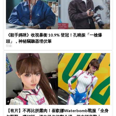
《殺手媽咪》收視暴衝 10.9% 登冠！孔曉振「一槍爆
頭」，神秘竊聽器埋伏筆
韓劇
【有片】不再比拼露肉！崔叡娜Waterbomb戰服「全身