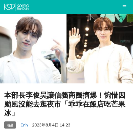
本部長李俊昊讓信義商圈擠爆！惋惜因
颱風沒能去逛夜市「乖乖在飯店吃芒果
冰」
Erin
2023年8月4日 14:23
明星