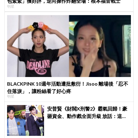
包緊緊」獲好評，逆向操作炸翻全場：根本福音戰士
明星
BLACKPINK 10週年活動遭批敷衍！Jisoo 離場後「忍不
住落淚」，讓粉絲看了好心疼
明星
安普賢《財閥X刑警2》霸氣回歸！豪
砸資金、動作戲全面升級 放話：這次
要超越第一季