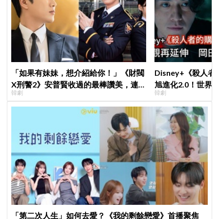
「如果有妹妹，想介紹給你！」《財閥
Disney+《殺人
X刑警2》安普賢收過的最棒讚美，連
旭進化2.0！世界
韓劇
韓劇
哥哥們都認證的好品格～
登場竟殺了「他」
「第二次人生」如何去愛？《我的剩餘戀愛》首播聚焦