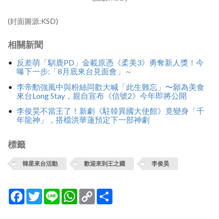
(封面圖源:KSD)
相關新聞
反差萌「馴鹿PD」金載原憑《柔美3》勇奪新人獎！今
曝下一步:「8月底來台見面會」～
李帝勳強風中與粉絲同歡大喊「此生難忘」〜願為美食
來台Long Stay，親自宣布《信號2》今年即將公開
李俊昊不當王了！新劇《駐韓異國大使館》竟變身「千
年龍神」，搭檔洪華蓮預定下一部神劇
標籤
韓星來台活動
歡迎來到王之國
李俊昊
Facebook
Twitter
Line
WhatsApp
Copy
分
Link
享