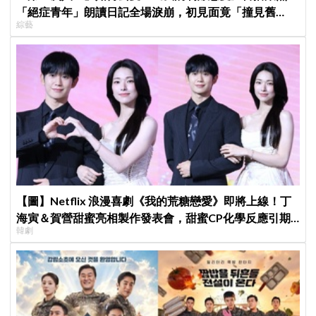
「絕症青年」朗讀日記全場淚崩，初見面竟「撞見舊
綜藝
識」！
【圖】Netflix 浪漫喜劇《我的荒糖戀愛》即將上線！丁
海寅＆賀營甜蜜亮相製作發表會，甜蜜CP化學反應引期
韓劇
待