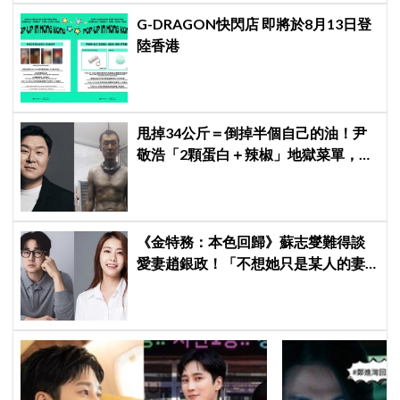
G-DRAGON快閃店 即將於8月13日登
陸香港
甩掉34公斤＝倒掉半個自己的油！尹
敬浩「2顆蛋白＋辣椒」地獄菜單，你
敢抄嗎？
《金特務：本色回歸》蘇志燮難得談
愛妻趙銀政！「不想她只是某人的妻
子」一句話展現滿滿尊重與愛