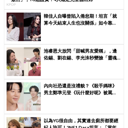
KPOP
韓佳人自曝曾陷入倦怠期！坦言「就
算今天結束人生也沒關係」如今靠
YouTube重拾生活樂趣
池睿恩大放閃「甜喊男友愛稱」，邊
佑錫、劉在錫、李光洙秒變臉「靈魂
出竅」！網笑瘋：被戀愛酸臭味熏暈
內向社恐還是沒禮貌？《殺手媽咪》
男主鄭準元登《玩什麼好呢》被罵
爆，劉在錫、孔曉振狂救場也帶不動
以為YG很自由，其實連去廁所都要經
紀人許可！2NE1 Dara坦言：「當年