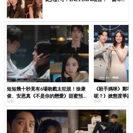
超羨慕少女時代」
短短幾十秒竟有6場吻戲太犯規！徐康
《殺手媽咪》鄭準
俊、安恩真《不是你的戀愛》甜蜜預告
呢？》掀態度爭議
韓劇
明星
公開，網友直呼：太期待了！
真的吐了」心疼喊