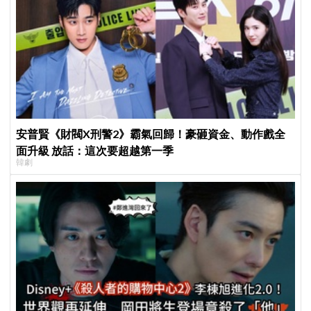
安普賢《財閥X刑警2》霸氣回歸！豪砸資金、動作戲全
面升級 放話：這次要超越第一季
韓劇