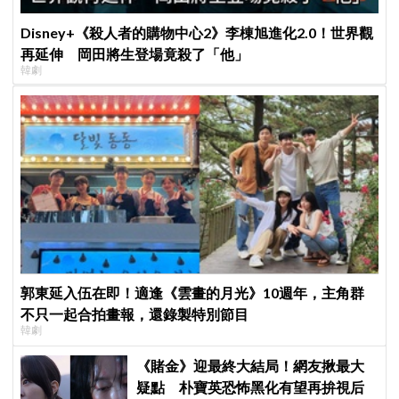
Disney+《殺人者的購物中心2》李棟旭進化2.0！世界觀
再延伸 岡田將生登場竟殺了「他」
韓劇
郭東延入伍在即！適逢《雲畫的月光》10週年，主角群
不只一起合拍畫報，還錄製特別節目
韓劇
《賭金》迎最終大結局！網友揪最大
疑點 朴寶英恐怖黑化有望再拚視后