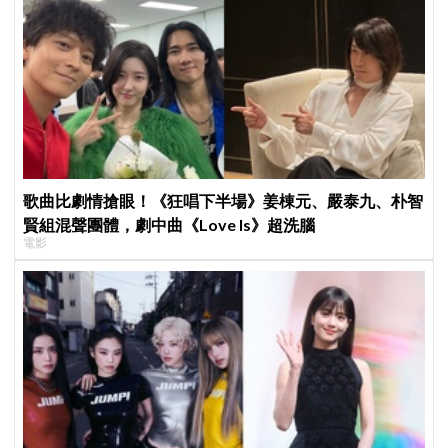
歌曲比劇情搶眼！《狂唱下半場》姜棟元、嚴泰九、朴智
賢組混聲團體，劇中曲《Love Is》超洗腦
電影