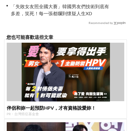
打「2秒超短 Vlog」逃離 IG 擺拍焦慮
「失敗女友照全國大賽」韓國男友們技術到底有
多差，笑死！每一張都爛到懷疑人生XD
Recommended by
您也可能喜歡這些文章
伴侶和妳一起預防HPV，才有資格說愛妳！
PR・台灣癌症基金會