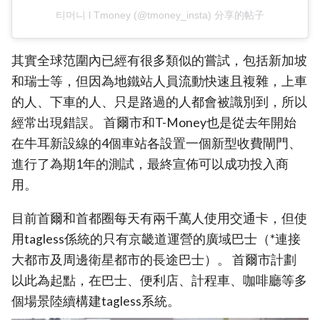
티머니 l Tmoney (@tmoney_insta) 分享的帖子
其實全球范圍內已經有很多類似的嘗試，包括新加坡
和瑞士等，但因為地鐵站人員流動快速且複雜，上車
的人、下車的人、只是路過的人都會被識別到，所以
經常出現錯誤。 首爾市和T-Money也是從去年開始
在牛耳新設線的4個車站各設置一個新型收費閘門、
進行了為期1年的測試，最終宣佈可以成功投入商
用。
目前首爾和首都圈每天有兩千萬人使用交通卡，但使
用tagless係統的只有京畿道運營的廣域巴士（*連接
大都市及周邊衛星都市的長途巴士）。 首爾市計劃
以此為起點，在巴士、便利店、計程車、咖啡廳等多
個場景陸續構建tagless系統。