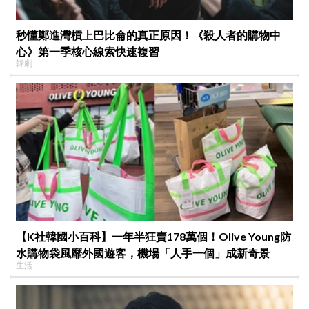
秒懂鄭進灣槓上巴比侖的真正原因！《殺人者的購物中
心》第一季核心線索快速複習
韓劇
【K社韓國小百科】一年半狂賣178萬個！Olive Young防
水購物袋風靡外國遊客，機場「人手一個」成新奇景
生活