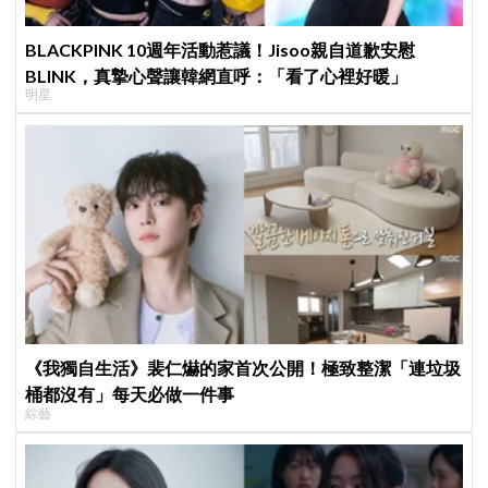
BLACKPINK 10週年活動惹議！Jisoo親自道歉安慰
BLINK，真摯心聲讓韓網直呼：「看了心裡好暖」
明星
《我獨自生活》裴仁爀的家首次公開！極致整潔「連垃圾
桶都沒有」每天必做一件事
綜藝