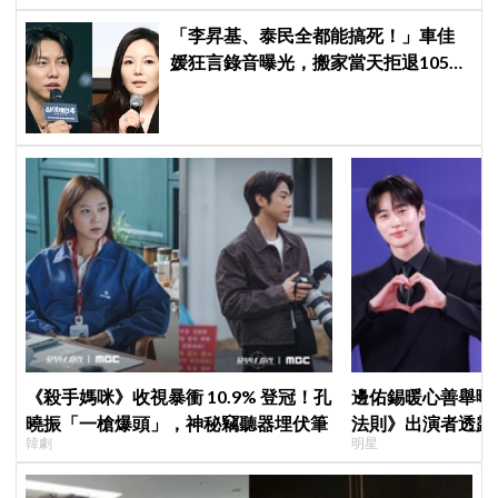
「李昇基、泰民全都能搞死！」車佳
媛狂言錄音曝光，搬家當天拒退105億
保證金、糾紛再升級
《殺手媽咪》收視暴衝 10.9% 登冠！孔
邊佑錫暖心善舉曝
曉振「一槍爆頭」，神秘竊聽器埋伏筆
法則》出演者透露
韓劇
明星
患者順利完成治療