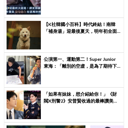
【K社韓國小百科】時代終結！南韓
「補身湯」迎最後夏天，明年初全面
禁狗肉：成本狂飆、轉行補助淪杯水
車薪
公演第一、運動第二！Super Junior
東海：「離別的空虛，是為了期待下
次再見」
「如果有妹妹，想介紹給你！」《財
閥X刑警2》安普賢收過的最棒讚美，
連哥哥們都認證的好品格～