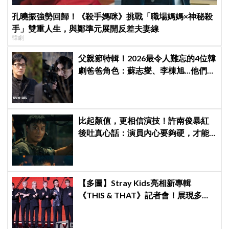
孔曉振強勢回歸！《殺手媽咪》挑戰「職場媽媽×神秘殺
手」雙重人生，與鄭準元展開反差夫妻線
韓劇
父親節特輯！2026最令人難忘的4位韓
劇爸爸角色：蘇志燮、李棟旭...他們連
命都可以不要
比起顏值，更相信演技！許南俊暴紅
後吐真心話：演員內心要夠硬，才能
演活別人，因為恐懼讓我更專注
【多圖】Stray Kids亮相新專輯
《THIS & THAT》記者會！展現多才
全能與滿滿自信，預告「以熱治熱」
炸裂夏日音樂圈