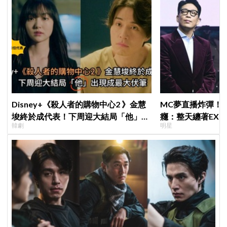
Disney+《殺人者的購物中心2 》金慧
MC夢直播炸彈！
埈終於成代表！下周迎大結局「他」出
癮：整天纏著EX
韓劇
明星
現成最大伏筆
「伯賢啊，男人就