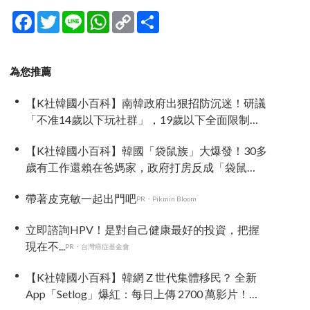
Facebook
Twitter
Line
WhatsApp
Copy
分
Link
享
為您推薦
【K社韓國小百科】南韓政府出狠招防沉迷！研議
「不准14歲以下玩社群」，19歲以下全面限制黑
洞演算法
【K社韓國小百科】韓國「袋鼠族」大爆發！30多
歲有工作還賴在爸媽家，政府打房反成「袋鼠
族」推手
帶著皮克敏一起出門吧
PR・Pikmin Bloom
立即諮詢HPV！是對自己健康最好的投資，把握
現在不...
PR・台灣癌症基金會
【K社韓國小百科】韓網 Z 世代集體移民？ 全新
App「Setlog」爆紅：每日上傳 2700 萬影片！主