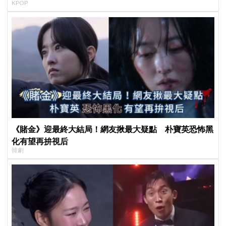
KPOP
《賭金》迎最終大結局！網友揪最大疑點 朴寶英恐怖黑
化有望再拚視后
韓劇