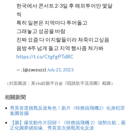
한국에서 콘서트 2-3일 후 해외투어만 몇달
씩
특히 일본은 지역마다 투어돌고
그래놓고 성공을 바람
진짜 요즘 다 이지랄들이라 쳐죽이고싶음
음방 4주 넘게 돌고 지역 행사좀 쳐가봐
https://t.co/CtgfgPTdRC
— . (@zaezuzz)
July 21, 2023
（封面圖源：黃viu綜藝平台@《唱跳歌手流浪團》截圖）
相關新聞
秀英首度挑戰反派角色！新片《特務搞飛機2》化身犯罪
集團首腦
【圖】爆笑動作片回歸！《特務搞飛機 2》強勢出航，嚴
正化圓夢續前緣、秀英首次挑戰黑化反派