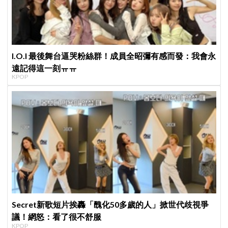
I.O.I 最後舞台逼哭粉絲群！成員全昭彌有感而發：我會永
遠記得這一刻ㅠㅠ
KPOP
Secret新歌短片挨轟「醜化50多歲的人」掀世代歧視爭
議！網怒：看了很不舒服
KPOP