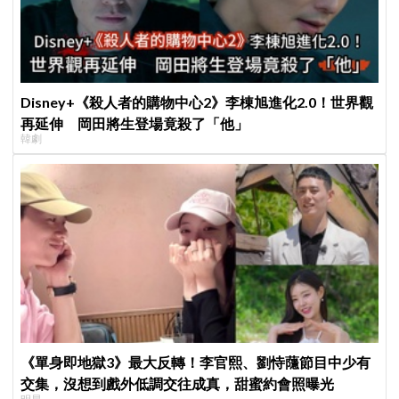
Disney+《殺人者的購物中心2》李棟旭進化2.0！世界觀
再延伸 岡田將生登場竟殺了「他」
韓劇
《單身即地獄3》最大反轉！李官熙、劉恃蘟節目中少有
交集，沒想到戲外低調交往成真，甜蜜約會照曝光