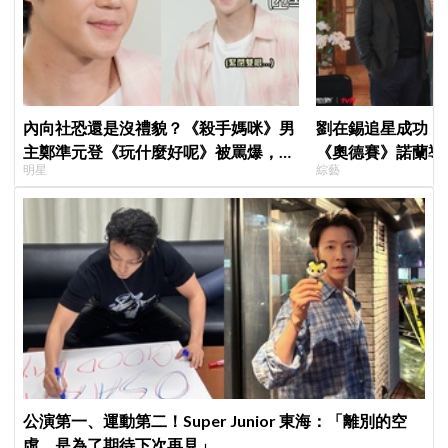
內向社恐還是沒禮貌？《殺手媽咪》男
劉在錫追星成功！《
主鄭準元登《玩什麼好呢》被罵爆，劉
《奧德賽》諾蘭導
明星
綜藝
在錫、孔曉振狂救場也帶不動
比YA幸福笑容藏
公演第一、運動第二！Super Junior 東海：「離別的空
虛，是為了期待下次再見」