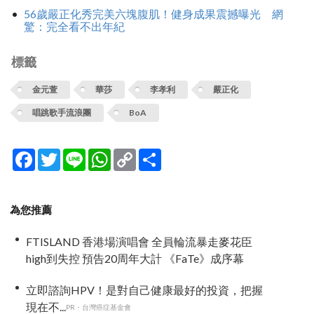
56歲嚴正化秀完美六塊腹肌！健身成果震撼曝光 網
驚：完全看不出年紀
標籤
金元萱
華莎
李孝利
嚴正化
唱跳歌手流浪團
BoA
Facebook
Twitter
Line
WhatsApp
Copy
分
Link
享
為您推薦
FTISLAND 香港場演唱會 全員輪流暴走麥花臣
high到失控 預告20周年大計 《FaTe》成序幕
立即諮詢HPV！是對自己健康最好的投資，把握
現在不...
PR・台灣癌症基金會