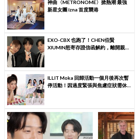
神曲〈METRONOME〉掀熱潮 最強
新星女團 izna 首度襲港
EXO-CBX 也跑了！CHEN伯賢
XIUMIN怒寄存證信函解約，離開親手
創立的 INB100
ILLIT Moka 回歸活動一個月後再次暫
停活動！因過度緊張與焦慮症狀需休
養，公司：將全力支持恢復健康