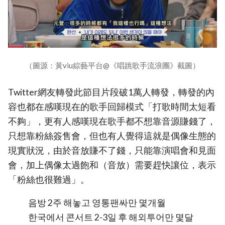
（圖源：黃viu綜藝平台@《唱跳歌手流浪團》截圖）
Twitter網友轉發此節目片段破1萬人轉發，轉發的內
容也都在感嘆現在的歌手回歸模式「打歌時間太短看
不夠」，更有人感嘆現在歌手都不想靠音源賺錢了，
只想靠粉絲簽售會，但也有人覺得這就是偶像生態的
現實狀況，由於音放賺不了錢，只能靠演唱會和見面
會，加上偶像太過飽和（音放）需要趕快讓位，表示
「粉絲也很難過」。
음방 2주 해놓고 영통팬싸만 몇개월
한국에서 콘서트 2-3일 후 해외투어만 몇달