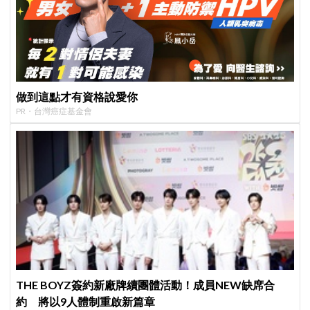
做到這點才有資格說愛你
PR・台灣癌症基金會
THE BOYZ簽約新廠牌續團體活動！成員NEW缺席合
約 將以9人體制重啟新篇章