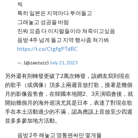
씩
특히 일본은 지역마다 투어돌고
그래놓고 성공을 바람
진짜 요즘 다 이지랄들이라 쳐죽이고싶음
음방 4주 넘게 돌고 지역 행사좀 쳐가봐
https://t.co/CtgfgPTdRC
— . (@zaezuzz)
July 21, 2023
另外還有則轉發更破了2萬次轉發，該網友寫到現在
的歌手（或偶像）頂多上兩週音放打歌，接著是幾個
月的影像簽售會，在韓國本地開2、3天演唱會後，就
開始幾個月的海外巡演尤其是日本，表達了對現在歌
手在本土活動過少的不滿，認為應該上音放至少四週
並多多參加地方活動。
음방 2주 해놓고 영통팬싸만 몇개월