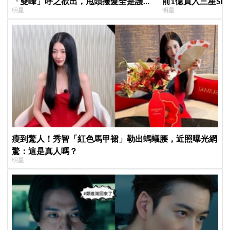
「雙峰」呼之欲出，甩頭撥髮全是護胸
前1億買入三星S
明星
明星
小動作！網：造型師出來謝罪
倍」，最近變現購
瘦到驚人！秀智「紅色馬甲裙」勒出螞蟻腰，近照曝光網
驚：這是真人嗎？
明星