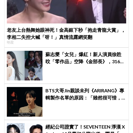
老友上台熱舞她眼神死！金高銀下秒「抱走青龍大賞」，
李相二失控大喊「呀！」真情流露網笑翻
明星
蘇志燮「女兒」爆紅！新人演員徐貹
旼「零作品」空降《金部長》，316萬
舊片被挖出網驚呆：星味藏不住！
BTS大哥Jin親談未列《ARIRANG》專
輯製作名單的原因：「雖然很可惜，
但那是最好的選擇」
經紀公司證實了！SEVENTEEN 淨漢 X