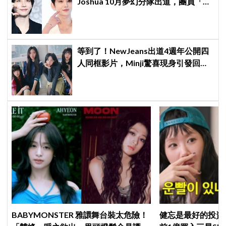
Joshua 10月夢幻分隊出道，團員「最
新兵役現況」一次看
等到了！NewJeans出道4週年公開四
人同框影片，Minji驚喜現身引發回歸
期待，ADOR回應未來動向！
BABYMONSTER 雅譞舞台裝太危險！
健忘是最好的投資？ 