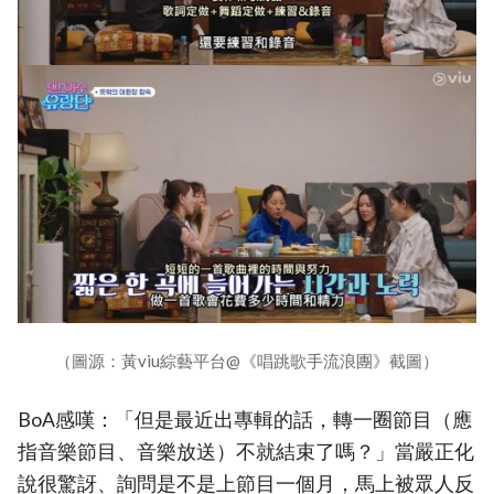
（圖源：黃viu綜藝平台@《唱跳歌手流浪團》截圖）
BoA感嘆：「但是最近出專輯的話，轉一圈節目（應
指音樂節目、音樂放送）不就結束了嗎？」當嚴正化
說很驚訝、詢問是不是上節目一個月，馬上被眾人反