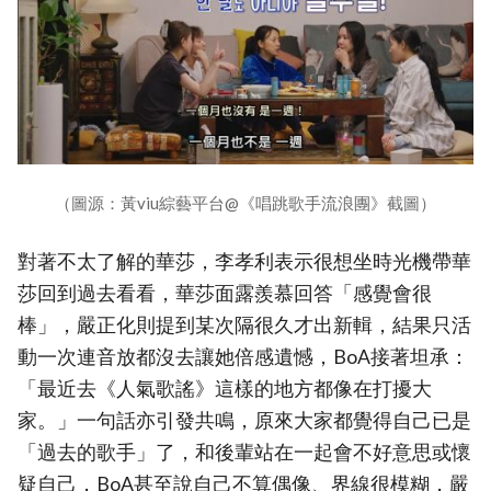
（圖源：黃viu綜藝平台@《唱跳歌手流浪團》截圖）
對著不太了解的華莎，李孝利表示很想坐時光機帶華
莎回到過去看看，華莎面露羨慕回答「感覺會很
棒」，嚴正化則提到某次隔很久才出新輯，結果只活
動一次連音放都沒去讓她倍感遺憾，BoA接著坦承：
「最近去《人氣歌謠》這樣的地方都像在打擾大
家。」一句話亦引發共鳴，原來大家都覺得自己已是
「過去的歌手」了，和後輩站在一起會不好意思或懷
疑自己，BoA甚至說自己不算偶像、界線很模糊，嚴