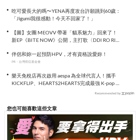
吃可愛長大的嗎〜YENA再度攻台許願跳到60歲：
「Jigumi我很感動！今天不回家了！」
【圖】女團 MEOVV 帶著「貓系魅力」回來了！
新EP《BITE NOW》公開，主打歌〈DDI RO RI〉
正式亮相
伴侶和妳一起預防HPV，才有資格說愛妳！
PR・台灣癌症基金會
樂天免稅店再次啟用 aespa 為全球代言人！攜手
KICKFLIP、HEARTS2HEARTS完成最強 K-pop 代
言陣容
Recommended by
您也可能喜歡這些文章