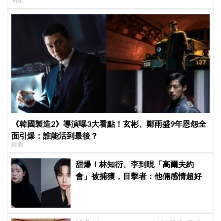
明星
《韓國製造2》導演曝3大看點！玄彬、鄭雨盛9年恩怨全
面引爆：誰能活到最後？
韓劇
甜爆！林知衍、李到晛「高爾夫約
會」被捕獲，目擊者：他倆感情超好