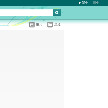
繁中
简中
圖片
星檔