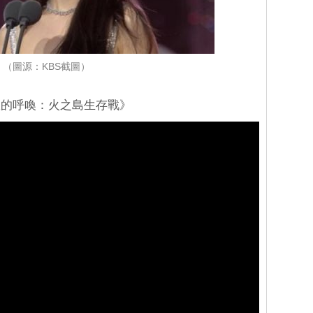
（圖源：KBS截圖）
妖的呼喚：火之島生存戰》