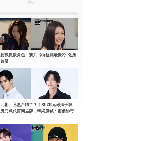
廣告
挑戰反派角色！新片《特務搞飛機2》化身
團首腦
元彬」竟然合體了？！RIIZE元彬攜手韓
美男元斌代言同品牌，韓網瘋喊：兩個帥哥