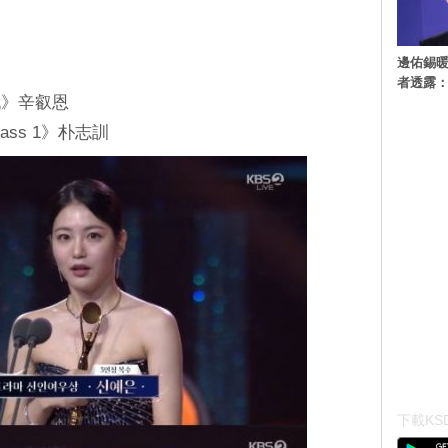
邊佑錫
者透露
仇》辛叡恩
ss 1》朴志訓
下載KSD