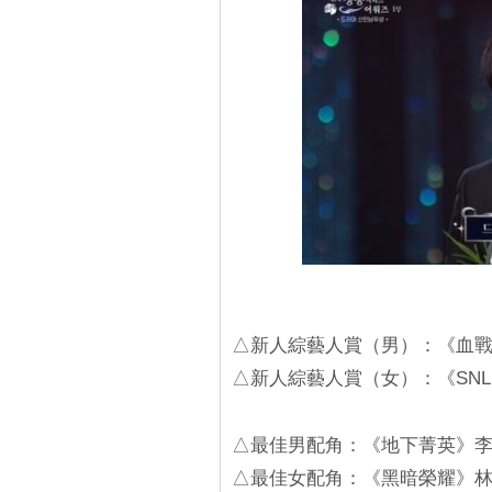
△新人綜藝人賞（男）：《血戰
△新人綜藝人賞（女）：《SNL 
△最佳男配角：《地下菁英》
△最佳女配角：《黑暗榮耀》