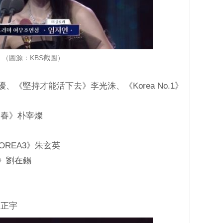
（圖源：KBS截圖）
優、《堅持才能活下去》李光洙、《Korea No.1》
：春》朴宰燦
OREA3》朱玄英
u》劉在錫
河正宇