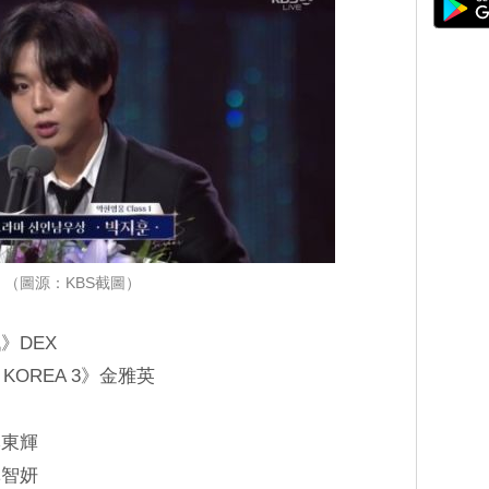
（圖源：KBS截圖）
》DEX
KOREA 3》金雅英
李東輝
林智妍