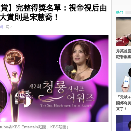
劇大賞】完整得獎名單：視帝視后由
熱門
大賞則是宋慧喬！
網
3
秀英首度
犯罪集
「元斌＋
國傳奇
來了！
be@KBS Entertain截圖、KBS截圖）