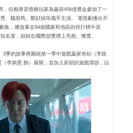
異，但都身背債務玩家為贏得456億獎金參加了一
秀、魏嘏雋、鄭好娟等攜手主演。 電視劇播出不
原創劇集，播放量在94個國家和地區的排行榜中居
際知名度，頻頻在國際頒獎禮上亮相、獲獎。
、3季的故事將圍繞第一季中遊戲贏家奇勛（李政
昊（李炳憲 飾）展開，並加入新穎的遊戲環節，以