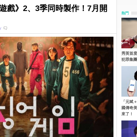
遊戲》2、3季同時製作！7月開
熱門
y
秀英首度
犯罪集
「元斌＋
國傳奇
來了！