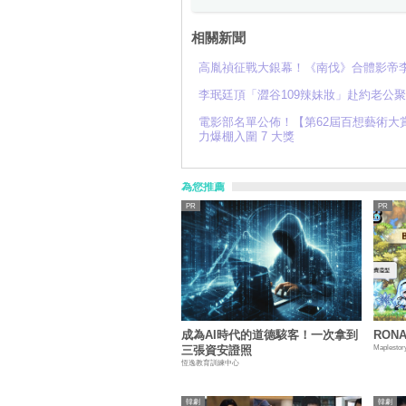
相關新聞
高胤禎征戰大銀幕！《南伐》合體影帝
李珉廷頂「澀谷109辣妹妝」赴約老公
電影部名單公佈！【第62屆百想藝術大
力爆棚入圍 7 大獎
為您推薦
成為AI時代的道德駭客！一次拿到
RON
Maplestor
三張資安證照
恆逸教育訓練中心
韓劇
韓劇