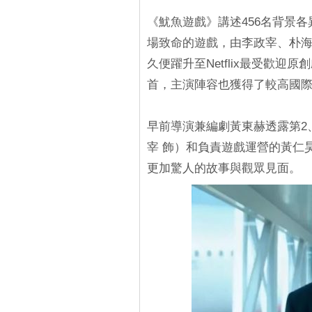
《魷魚遊戲》講述456名背景各
場致命的遊戲，由李政宰、朴海
久便躍升至Netflix最受歡迎
首，主演陣容也獲得了較高國
早前導演兼編劇黃東赫透露第2
宰 飾）和負責遊戲運營的黃仁
更加驚人的故事與觀眾見面。