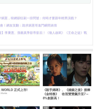
李炳憲，韓網卻狂刷一排問號：何時才要跟年輕男演戲？
聚會！網友笑翻：跪求炳憲哥進門瞬間表情
賞】李秉憲、孫藝真爭影帝影后！《徵人啟弒》《王命之徒》戰
韓劇
A WORLD 正式上市!
《殺手媽咪》、《婚姻之後》接棒
y Worlds
《金特務》 收視雙雙飆升至7～
8%創新高！
韓劇