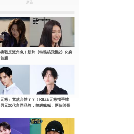
廣告
挑戰反派角色！新片《特務搞飛機2》化身
團首腦
元彬」竟然合體了？！RIIZE元彬攜手韓
美男元斌代言同品牌，韓網瘋喊：兩個帥哥