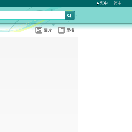
繁中
简中
圖片
星檔