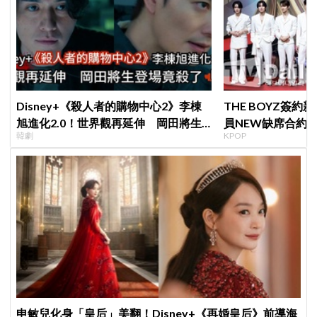
Disney+《殺人者的購物中心2》李棟
THE BOYZ簽
旭進化2.0！世界觀再延伸 岡田將生
員NEW缺席合約
韓劇
KPOP
登場竟殺了「他」
篇章
申敏兒化身「皇后」美翻！Disney+《再婚皇后》前導海