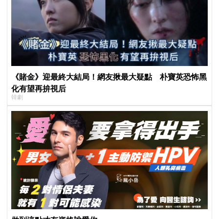
《賭金》迎最終大結局！網友揪最大疑點 朴寶英恐怖黑
化有望再拚視后
韓劇