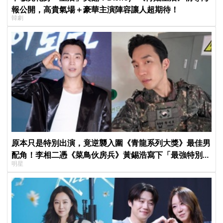
報公開，高貴氣場＋豪華主演陣容讓人超期待！
韓劇
原本只是特別出演，竟逆襲入圍《青龍系列大獎》最佳男
配角！李相二憑《菜鳥伙房兵》黃錫浩寫下「最強特別出
明星
演」傳奇