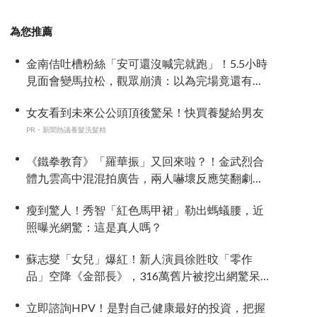
為您推薦
金南佶吐槽粉絲「安可還沒喊完就跑」！5.5小時
見面會變馬拉松，觀眾崩潰：以為完場竟還有
「第三部」？
女友看到未來公公頭頂後驚呆！快買養髮給男友
PR・新聞熱議養髮洗髮精
《鐵拳教育》「羅華振」又回來啦？！金武烈合
體九雲高中混混拍廣告，兩人嚇壞反應笑翻劇
迷：根本番外篇！
瘦到驚人！秀智「紅色馬甲裙」勒出螞蟻腰，近
照曝光網驚：這是真人嗎？
蘇志燮「女兒」爆紅！新人演員徐貹旼「零作
品」空降《金部長》，316萬舊片被挖出網驚呆：
星味藏不住！
立即諮詢HPV！是對自己健康最好的投資，把握