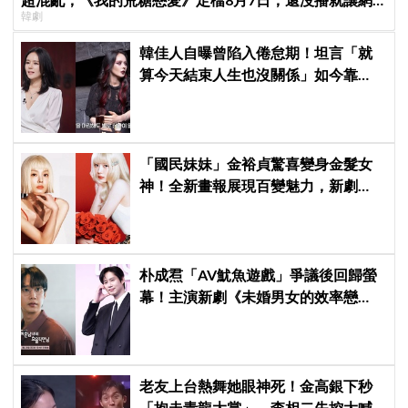
韓劇
友瘋猜結局
韓佳人自曝曾陷入倦怠期！坦言「就
算今天結束人生也沒關係」如今靠
YouTube重拾生活樂趣
「國民妹妹」金裕貞驚喜變身金髮女
神！全新畫報展現百變魅力，新劇
《100日的謊言》將在10月首播
朴成焄「AV魷魚遊戲」爭議後回歸螢
幕！主演新劇《未婚男女的效率戀
愛》首度談復出心情：比以往更謹慎
老友上台熱舞她眼神死！金高銀下秒
「抱走青龍大賞」，李相二失控大喊