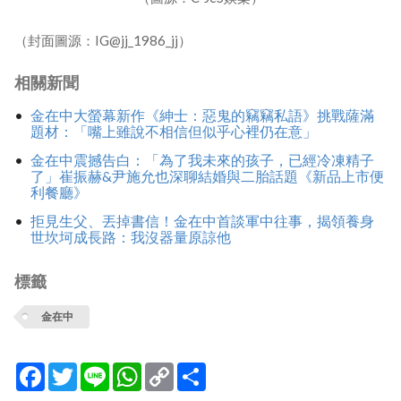
（封面圖源：IG@jj_1986_jj）
相關新聞
金在中大螢幕新作《紳士：惡鬼的竊竊私語》挑戰薩滿
題材：「嘴上雖說不相信但似乎心裡仍在意」
金在中震撼告白：「為了我未來的孩子，已經冷凍精子
了」崔振赫&尹施允也深聊結婚與二胎話題《新品上市便
利餐廳》
拒見生父、丟掉書信！金在中首談軍中往事，揭領養身
世坎坷成長路：我沒器量原諒他
標籤
金在中
Facebook
Twitter
Line
WhatsApp
Copy
分
Link
享