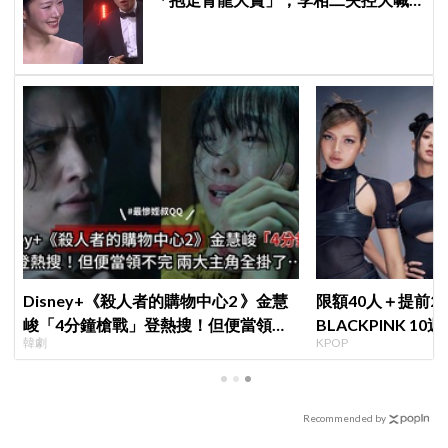
「呀！」真情流露網笑翻
Disney+《殺人者的購物中心2 》金慧
限額40人＋提前2
峻「4分鐘槍戰」登熱搜！但便當領不
BLACKPINK 1
韓劇
KPOP
完兩大主角全掛了⋯
衍」，YG急證實
Recommended by