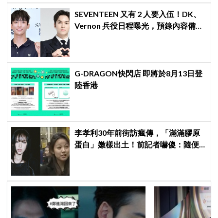
SEVENTEEN 又有 2 人要入伍！DK、
Vernon 兵役日程曝光，預錄內容備齊
寵粉不間斷
G-DRAGON快閃店 即將於8月13日登
陸香港
李孝利30年前街訪瘋傳，「滿滿膠原
蛋白」嫩樣出土！前記者嚇傻：隨便
選到傳奇