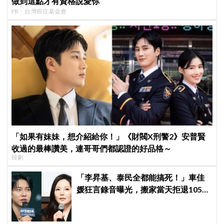
做到這點才有資格說愛你
PR・台灣癌症基金會
「如果有妹妹，想介紹給你！」《財閥X刑警2》安普賢
收過的最棒讚美，連哥哥們都認證的好品格～
韓劇
「李昇基、泰民全都能搞死！」車佳
媛狂言錄音曝光，搬家當天拒退105億
保證金、糾紛再升級