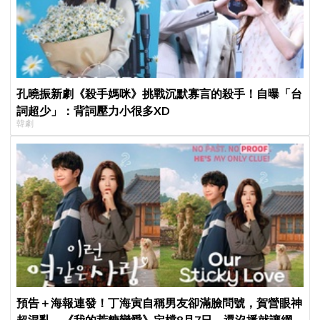
孔曉振新劇《殺手媽咪》挑戰沉默寡言的殺手！自曝「台
詞超少」：背詞壓力小很多XD
韓劇
預告＋海報連發！丁海寅自稱男友卻滿臉問號，賀營眼神
超混亂，《我的荒糖戀愛》定檔8月7日，還沒播就讓網